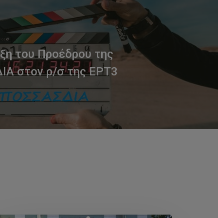
ξη του Προέδρου της
Α στον ρ/σ της ΕΡΤ3