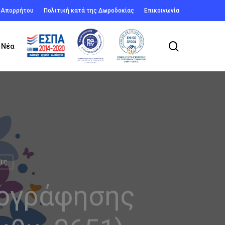
ή Απορρήτου
Πολιτική κατά της Δωροδοκίας
Επικοινωνία
search
Νέα
ις
γογράφησης