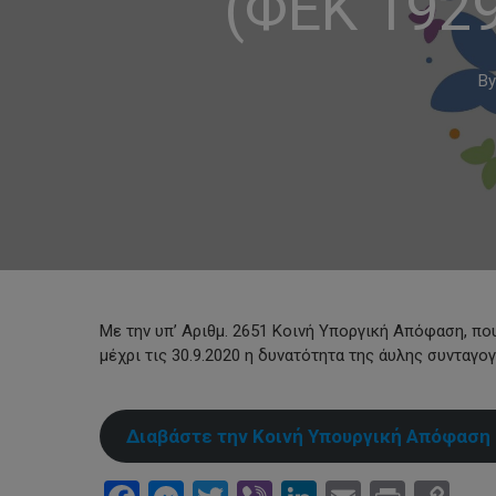
(ΦΕΚ 1929
By
Με την υπ’ Αριθμ. 2651 Κοινή Υποργική Απόφαση, που
μέχρι τις 30.9.2020 η δυνατότητα της άυλης συντα
Διαβάστε την Κοινή Υπουργική Απόφαση
Hit enter to search or ESC to close