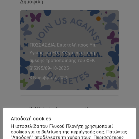
Δημοφιλή
ΠΟΣΣΑΣΔΙΑ: Επιστολή προς Υπ.
Υγείας και ΕΟΠΥΥ για απαίτηση
άμεσης τροποποίησης του ΦΕΚ
Β’5395/09-10-2025
3 Νοεμβρίου, 2025
3rd Diabetes Empowerment Forum
ΠΟΣΣΑΣΔΙΑ
Αποδοχή cookies
31 Οκτωβρίου, 2025
Η ιστοσελίδα του Γλυκού Πλανήτη χρησιμοποιεί
cookies για τη βελτίωση της περιήγησής σας. Πατώντας
"Αποδοχή" αποδέχεστε τη χρήση τους. Περισσότερες