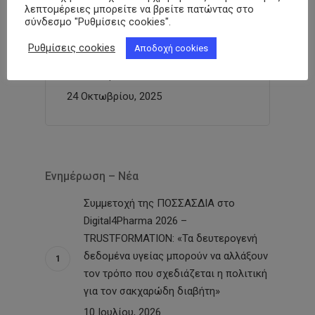
λεπτομέρειες μπορείτε να βρείτε πατώντας στο
σύνδεσμο "Ρυθμίσεις cookies".
Απάντηση Π.Ο.Σ.Σ.Α.Σ.ΔΙΑ. στην υπ’
Ρυθμίσεις cookies
Αποδοχή cookies
Αριθμ. Πρωτ. 4456/21-10-2025
Επιστολή του Π.Φ.Σ.
24 Οκτωβρίου, 2025
Ενημέρωση – Νέα
Συμμετοχή της ΠΟΣΣΑΣΔΙΑ στο
Digital4Pharma 2026 –
TRUSTFORMATION: «Τα δευτερογενή
δεδομένα υγείας μπορούν να αλλάξουν
τον τρόπο που σχεδιάζεται η πολιτική
για τον σακχαρώδη διαβήτη»
10 Ιουλίου, 2026