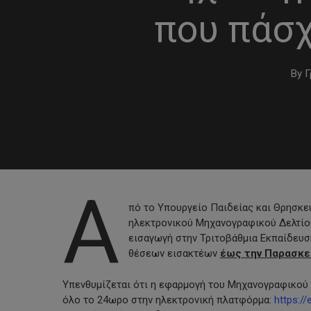
που πάσχ
By
Γ
Α
πό το Υπουργείο Παιδείας και Θρησκ
ηλεκτρονικού Μηχανογραφικού Δελτίο
εισαγωγή στην Τριτοβάθμια Εκπαίδευσ
Hit enter to search or ESC to close
θέσεων εισακτέων
έως την Παρασκε
Υπενθυμίζεται ότι η εφαρμογή του Μηχανογραφικού 
όλο το 24ωρο στην ηλεκτρονική πλατφόρμα:
https://