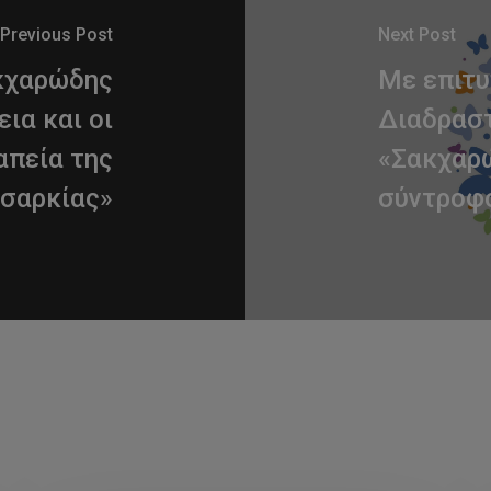
Previous Post
Next Post
ακχαρώδης
Με επιτυ
ια και οι
Διαδραστ
απεία της
«Σακχαρώ
σαρκίας»
σύντροφ