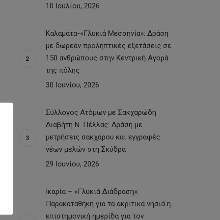
10 Ιουλίου, 2026
Καλαμάτα-«Γλυκιά Μεσσηνία»: Δράση
με δωρεάν προληπτικές εξετάσεις σε
150 ανθρώπους στην Κεντρική Αγορά
της πόλης
30 Ιουνίου, 2026
Σύλλογος Ατόμων με Σακχαρώδη
Διαβήτη Ν. Πέλλας: Δράση με
μετρήσεις σακχάρου και εγγραφές
νέων μελών στη Σκύδρα
29 Ιουνίου, 2026
Ικαρία – «Γλυκιά Διάδραση»:
Παρακαταθήκη για τα ακριτικά νησιά η
επιστημονική ημερίδα για τον