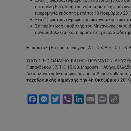
Ένα (1) φωτοαντίγραφο του Πιστοποιητικού δια
επταμελή Επιτροπή του νοσοκομείου ή φωτοαντ
ημερομηνία έκδοσης μετά τις 10 Νοεμβρίου 201
Ένα (1) φωτοαντίγραφο της αστυνομικής ταυτότ
Σε περίπτωση υποβολής του Μηχανογραφικού Δ
συνυποβάλλεται και η πρωτότυπη εξουσιοδότησ
Η αποστολή θα πρέπει να γίνει Α Π Ο Κ Λ Ε Ι Σ Τ Ι
ΥΠΟΥΡΓΕΙΟ ΠΑΙΔΕΙΑΣ ΚΑΙ ΘΡΗΣΚΕΥΜΑΤΩΝ, ΔΙΕΥΘΥΝΣ
Παπανδρέου 37, Τ.Κ. 15180, Μαρούσι – Αθήνα, Ελλάδα
δικαιολογητικών υποψηφίων με σοβαρές παθήσεις γ
ταχυδρομικής σήμανσης την 4η Οκτωβρίου 2019
Facebook
Messenger
Twitter
Viber
LinkedIn
Email
Print
Co
Li