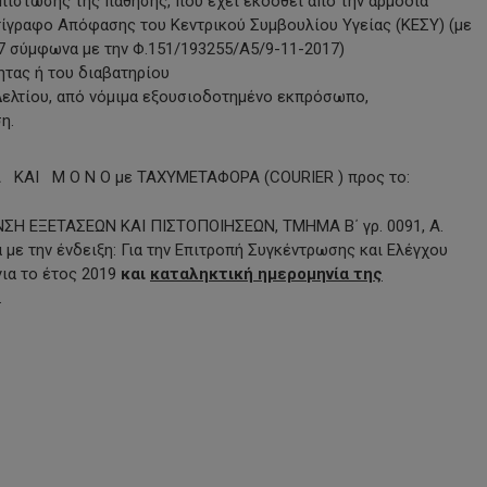
πίστωσης της πάθησης, που έχει εκδοθεί από την αρμόδια
ίγραφο Απόφασης του Κεντρικού Συμβουλίου Υγείας (ΚΕΣΥ) (με
7 σύμφωνα με την Φ.151/193255/Α5/9-11-2017)
ητας ή του διαβατηρίου
ελτίου, από νόμιμα εξουσιοδοτημένο εκπρόσωπο,
η.
 Κ Α ΚΑΙ Μ Ο Ν Ο με ΤΑΧΥΜΕΤΑΦΟΡΑ (COURIER ) προς το:
Η ΕΞΕΤΑΣΕΩΝ ΚΑΙ ΠΙΣΤΟΠΟΙΗΣΕΩΝ, ΤΜΗΜΑ Β΄ γρ. 0091, Α.
 με την ένδειξη: Για την Επιτροπή Συγκέντρωσης και Ελέγχου
ια το έτος 2019
και
καταληκτική ημερομηνία της
.
py
nk