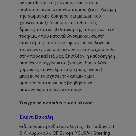
αντιμετώπιση της παχυσαρκίας είναι η
υιοθέτηση ενός υγιεινού τρόπου ζωής. Αύξηση
της σωματικής άσκησης και μείωση του
χρόνου που ξοδεύουμε σε καθιστικές
δραστηριότητες, βελτίωση της ποιότητας των
τροφίμων που καταναλώνουμε και σωστή
επιλογή της ποσότητας φαγητού ανάλογα με
τις ανάγκες μας αποτελούν τα πιο ισχυρά όπλα
στην προσπάθειά μας. Επιπλέον, η καθοδήγηση
από έναν επαγγελματία
(γιατρό,
διαιτολόγο,
γυμναστή, επαγγελματία ψυχικής υγείας)
μπορεί να ενισχύσει την ατομική μας
προσπάθεια και να μας βοηθήσει να
αποφύγουμε τις
«κακοτοπιές».
Συγγραφή εκπαιδευτικού υλικού:
Έλενα Βακάλη
Ειδικευόμενη Ενδοκρινολογίας ΓΝ Παίδων «Π.
& Α. Κυριακού»,
IDF Europe YOURAH Steering