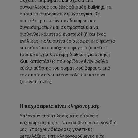
δέχεται πειράγματα και σχόλια από
συνομηλίκους του
(εκφοβισμός-bullying),
τα
οποία το επιβαρύνουν ψυχολογικά. Ως
αποτέλεσμα αυτών των δυσάρεστων
συναισθημάτων και σε προσπάθεια να
αισθανθεί καλύτερα, ένα παιδί
(ή
και ένας
ενήλικας) πολύ συχνά θα στραφεί στο φαγητό
και ειδικά στο πρόχειρο φαγητό
(comfort
food), θα έχει λιγότερη διάθεση για άσκηση
κλπ, καταστάσεις που ορίζουν έναν φαύλο
κύκλο αύξησης του σωματικού βάρους, από
τον οποίον είναι πλέον πολύ δύσκολο να
ξεφύγει κανείς.
Η παχυσαρκία είναι κληρονομική;
Υπάρχουν περιπτώσεις στις οποίες η
παχυσαρκία μπορεί να
«κρύβεται»
στα γονίδιά
μας. Υπάρχουν διάφορες γενετικές
μεταλλάξεις, είτε κληρονομούμενες είτε