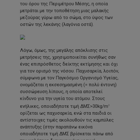
του όρου της Περιμέτρου Μέσης, η οποία
μετράται με την τοποθέτηση μιας μαλακής
μεζούρας γύρω από το σώμα, στο ύψος των
οστών της λεκάνης
(λαγόνια
οστά).
Λόγω, όμως, της μεγάλης απόκλισης στις
μετρήσεις της, χρησιμοποιείται συνήθως σαν
ένας επιπρόσθετος δείκτης εκτίμησης και όχι
για τον ορισμό της νόσου. Παχυσαρκία, λοιπόν,
σύμφωνα με τον Παγκόσμιο Οργανισμό Υγείας,
ονομάζεται η εκσεσημασμένη
(=
πολύ έντονη)
συσσώρευση λίπους, η οποία αποτελεί
κίνδυνο για την υγεία του ατόμου. Στους
ενήλικες, οποιαδήποτε τιμή ΔΜΣ>30kg/m
2
ορίζεται ως παχυσαρκία, ενώ στα παιδιά οι
αντίστοιχες τιμές ακολουθούν τις καμπύλες
ανάπτυξης
(στην
παραπάνω εικόνα
οποιαδήποτε τιμή ΔΜΣ βρίσκεται πάνω από