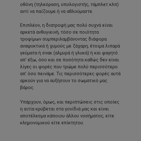
οθόνη
(τηλεόραση,
υπολογιστής, τάμπλετ κλπ)
αντί να παίζουμε ή να αθλούμαστε.
Επιπλέον, η διατροφή μας πολύ συχνά είναι
αρκετά ανθυγιεινή, τόσο σε ποιότητα
τροφίμων συμπεριλαμβάνοντας διάφορα
αναψυκτικά ή χυμούς με ζάχαρη, έτοιμα λιπαρά
γεύματα ή σνακ
(αλμυρά
ή γλυκά) ή και φαγητό
απ’ έξω, όσο και σε ποσότητα καθώς δεν είναι
λίγες οι φορές που τρώμε πολύ περισσότερο
απ’ όσο πεινάμε. Τις περισσότερες φορές αυτά
αρκούν για να αυξήσουν το σωματικό μας
βάρος.
Υπάρχουν, όμως, και περιπτώσεις στις οποίες
η αιτία κρύβεται στα γονίδιά μας και είναι
αποτέλεσμα κάποιου άλλου νοσήματος, είτε
κληρονομικού είτε επίκτητου.