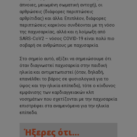
άπνοιες, μειωμένη σωματική αντοχή), οι
αρθρώσεις
(διάφορες
περιπτώσεις
αρθρίτιδας) και άλλα. Επιπλέον, διάφορες
περιπτώσεις καρκίνου συνδέονται με τη νόσο
της παχυσαρκίας, αλλά και η λοίμωξη από
SARS-CoV2 – νόσος COVID-19 είναι πολύ πιο
σοβαρή σε ανθρώπους με παχυσαρκία.
Στο σημείο αυτό, αξίζει να σημειώσουμε ότι
όταν διαγνωστεί παχυσαρκία στην παιδική
ηλικία και αντιμετωπιστεί
(όταν,
δηλαδή,
επανέλθει το βάρος σε φυσιολογικά για το
ύψος και την ηλικία επίπεδα), τότε ο κίνδυνος
εμφάνισης των καρδιαγγειακών κλπ
νοσημάτων που σχετίζονται με την παχυσαρκία
επιστρέφει στα αναμενόμενα για την ηλικία
επίπεδα.
Ήξερες ότι…