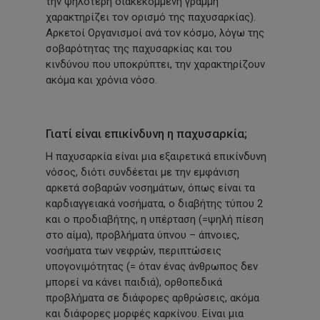
την ψηλότερη διακεκομμένη γραμμή
χαρακτηρίζει τον ορισμό της παχυσαρκίας).
Αρκετοί Οργανισμοί ανά τον κόσμο, λόγω της
σοβαρότητας της παχυσαρκίας και του
κινδύνου που υποκρύπτει, την χαρακτηρίζουν
ακόμα και χρόνια νόσο.
Γιατί είναι επικίνδυνη η παχυσαρκία;
Η παχυσαρκία είναι μια εξαιρετικά επικίνδυνη
νόσος, διότι συνδέεται με την εμφάνιση
αρκετά σοβαρών νοσημάτων, όπως είναι τα
καρδιαγγειακά νοσήματα, ο διαβήτης τύπου 2
και ο προδιαβήτης, η υπέρταση
(=ψηλή
πίεση
στο αίμα), προβλήματα ύπνου – άπνοιες,
νοσήματα των νεφρών, περιπτώσεις
υπογονιμότητας
(=
όταν ένας άνθρωπος δεν
μπορεί να κάνει παιδιά), ορθοπεδικά
προβλήματα σε διάφορες αρθρώσεις, ακόμα
και διάφορες μορφές καρκίνου. Είναι μια