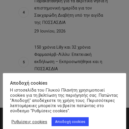
Παρακαταθήκη για τα ακριτικά νησιά η
επιστημονική ημερίδα για τον
Σακχαρώδη Διαβήτη υπό την αιγίδα
της ΠΟΣΣΑΣΔΙΑ
29 Ιουνίου, 2026
150 χρόνια Lilly και 32 χρόνια
Φαρμασέρβ-Λίλλυ: Eπετειακή
εκδήλωση – Εκπροσωπήθηκε και η
ΠΟΣΣΑΣΔΙΑ
26 Ιουνίου, 2026
Αποδοχή cookies
Η ιστοσελίδα του Γλυκού Πλανήτη χρησιμοποιεί
cookies για τη βελτίωση της περιήγησής σας. Πατώντας
"Αποδοχή" αποδέχεστε τη χρήση τους. Περισσότερες
λεπτομέρειες μπορείτε να βρείτε πατώντας στο
σύνδεσμο "Ρυθμίσεις cookies".
Ρυθμίσεις cookies
Αποδοχή cookies