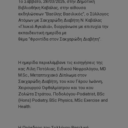
Το Σάββατο, 28/03/2026, στην Δημοτική
Βιβλιοθήκη Καβάλας, στην αίθουσα
εκδηλώσεων “Βασίλης Βασιλικός”, ο Σύλλογος
Ατόμων με Σακχαρώδη Διαβήτη Ν. Καβάλας
«Γλυκιά Αγκαλιά», διοργάνωσε με επιτυχία την
εκπαιδευτική ημερίδα με
θέμα “Φροντίδα στον Σακχαρώδη Διαβήτη”.
Η ημερίδα περιελάμβανε τις εισηγήσεις της
κας Λίλη Ποτόλιας, Ειδικού Νεφρολόγου, MD
M.Sc., Μεταπτυχιακό Δίπλωμα στον
Σακχαρώδη Διαβήτη, του κου Γέρου Ιωάννη,
Χειρουργού Οφθαλμίατρου και του κου
Ζολώτα Στράτου, Ποδολόγου-Podiatrist, BSc
(Hons) Podiatry, BSc Physics, MSc Exercise and
Health.
Η Πρόεδρος του Συλλόγου Βασιλική