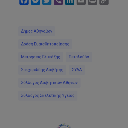
Facebook
Messenger
Twitter
Viber
LinkedIn
Email
Print
Cop
Link
Δήμος Αθηναίων
Δράση Ευαισθητοποίησης
Μετρήσεις Γλυκόζης
Πεταλούδα
Σακχαρώδης Διαβήτης
ΣΥΔΑ
Σύλλογος Διαβητικών Αθηνών
Σύλλογος Σκελετικής Υγείας