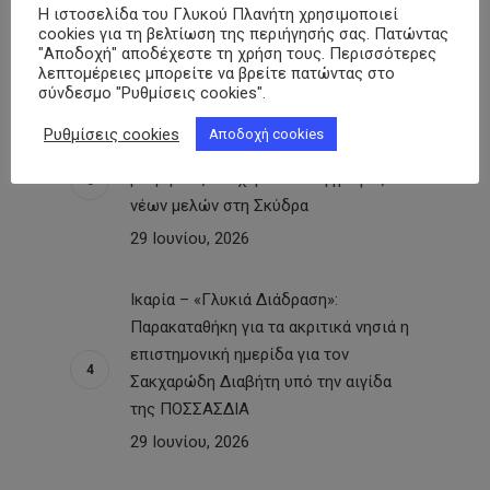
150 ανθρώπους στην Κεντρική Αγορά
Η ιστοσελίδα του Γλυκού Πλανήτη χρησιμοποιεί
της πόλης
cookies για τη βελτίωση της περιήγησής σας. Πατώντας
"Αποδοχή" αποδέχεστε τη χρήση τους. Περισσότερες
30 Ιουνίου, 2026
λεπτομέρειες μπορείτε να βρείτε πατώντας στο
σύνδεσμο "Ρυθμίσεις cookies".
Σύλλογος Ατόμων με Σακχαρώδη
Ρυθμίσεις cookies
Αποδοχή cookies
Διαβήτη Ν. Πέλλας: Δράση με
μετρήσεις σακχάρου και εγγραφές
νέων μελών στη Σκύδρα
29 Ιουνίου, 2026
Ικαρία – «Γλυκιά Διάδραση»:
Παρακαταθήκη για τα ακριτικά νησιά η
επιστημονική ημερίδα για τον
Σακχαρώδη Διαβήτη υπό την αιγίδα
της ΠΟΣΣΑΣΔΙΑ
29 Ιουνίου, 2026