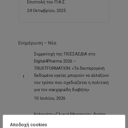
Επιστολή του Π.Φ.Σ.
24 Οκτωβρίου, 2025
Ενημέρωση – Νέα
Συμμετοχή της ΠΟΣΣΑΣΔΙΑ στο
Digital4Pharma 2026 –
TRUSTFORMATION: «Τα δευτερογενή
δεδομένα υγείας μπορούν να αλλάξουν
τον τρόπο που σχεδιάζεται η πολιτική
για τον σακχαρώδη διαβήτη»
10 Ιουλίου, 2026
Καλαμάτα-«Γλυκιά Μεσσηνία»: Δράση
με δωρεάν προληπτικές εξετάσεις σε
Αποδοχή cookies