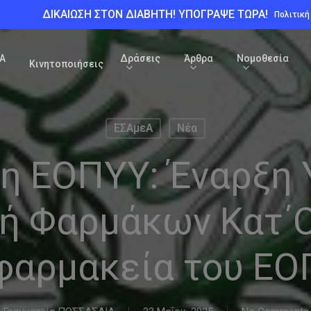
ΔΙΚΑΙΩΣΗ ΣΤΟΝ ΔΙΑΒΗΤΗ! ΥΠΟΓΡΑΨΕ ΤΩΡΑ!
Πολιτικ
Α
Δράσεις
Άρθρα
Νομοθεσία
Κινητοποιήσεις
ΕΣΑμεΑ
Νέα
η ΕΟΠΥΥ: Έναρξη 
ή Φαρμάκων Κατ΄Ο
φαρμακεία του Ε