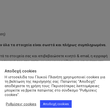
ωση)
ν όλα τα στοιχεία είναι σωστά και πλήρως συμπληρωμένα.
τα στοιχεία σας και επιβεβαιώσετε κινητό & email, η εγγραφή
 φάρμακά σας στο σπίτι, χωρίς να χρειάζεται να επισκέπτεστε
Αποδοχή cookies
Η ιστοσελίδα του Γλυκού Πλανήτη χρησιμοποιεί cookies για
py
τη βελτίωση της περιήγησής σας. Πατώντας "Αποδοχή"
αποδέχεστε τη χρήση τους. Περισσότερες λεπτομέρειες
nk
μπορείτε να βρείτε πατώντας στο σύνδεσμο "Ρυθμίσεις
cookies".
Ρυθμίσεις cookies
Αποδοχή cookies
ακεία