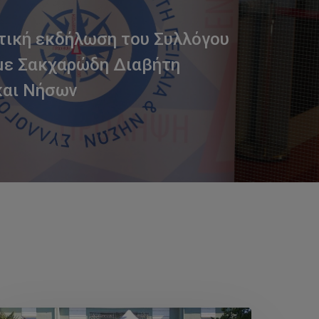
ική εκδήλωση του Συλλόγου
με Σακχαρώδη Διαβήτη
και Νήσων