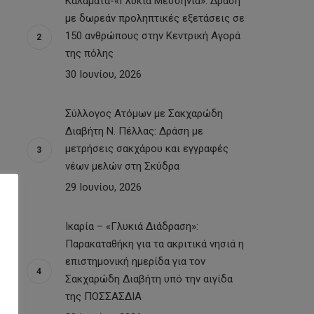
Καλαμάτα-«Γλυκιά Μεσσηνία»: Δράση
με δωρεάν προληπτικές εξετάσεις σε
150 ανθρώπους στην Κεντρική Αγορά
της πόλης
30 Ιουνίου, 2026
Σύλλογος Ατόμων με Σακχαρώδη
Διαβήτη Ν. Πέλλας: Δράση με
μετρήσεις σακχάρου και εγγραφές
νέων μελών στη Σκύδρα
29 Ιουνίου, 2026
Ικαρία – «Γλυκιά Διάδραση»:
Παρακαταθήκη για τα ακριτικά νησιά η
επιστημονική ημερίδα για τον
Σακχαρώδη Διαβήτη υπό την αιγίδα
της ΠΟΣΣΑΣΔΙΑ