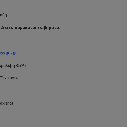
υθη:
ά. Δείτε παρακάτω τα βήματα:
yy.gov.gr
Παραλαβή ΦΥΚ»
Taxisnet»
axisnet
.