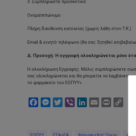
3. Συμπληρώστε προσεκτικά:
Ονοματεπώνυμο
Πλήρη διεύθυνση κατοικίας (χωρίς λάθη στον Τ.Κ.)
Email & κινητό τηλέφωνο (θα σας ζητηθεί επιβεβαί
Δ. Προσοχή: Η εγγραφή ολοκληρώνεται μόνο ότα
Η ολοκλήρωση Εγγραφής: Μόλις συμπληρώσετε σωστά 
σας ολοκληρώνεται και θα μπορείτε να λαμβάνετε τα
το φαρμακείο του ΕΟΠΥΥ».
Facebook
Messenger
Twitter
Viber
LinkedIn
Email
Print
Co
Li
ΕΟΠΥΥ
ΕΣΑμΕΑ
Φάρμακα Κατ' Οίκον
Φαρμ