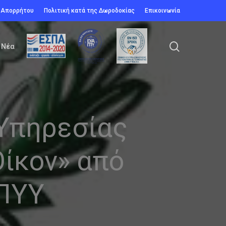
ή Απορρήτου
Πολιτική κατά της Δωροδοκίας
Επικοινωνία
search
Νέα
Υπηρεσίας
ίκον» από
ΟΠΥΥ