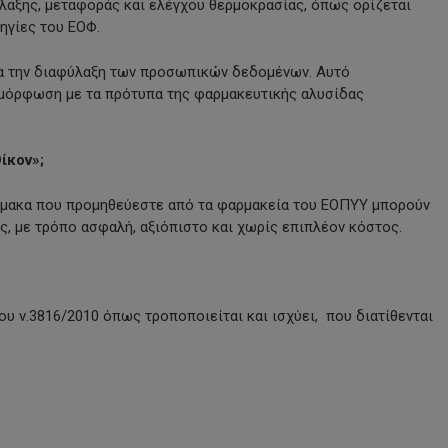
ξης, μεταφοράς και ελέγχου θερμοκρασίας, όπως ορίζεται
ηγίες του ΕΟΦ.
ια την διαφύλαξη των προσωπικών δεδομένων. Αυτό
υμμόρφωση με τα πρότυπα της φαρμακευτικής αλυσίδας
ίκον»;
άρμακα που προμηθεύεστε από τα φαρμακεία του ΕΟΠΥΥ μπορούν
ς, με τρόπο ασφαλή, αξιόπιστο και χωρίς επιπλέον κόστος.
υ ν.3816/2010 όπως τροποποιείται και ισχύει, που διατίθενται