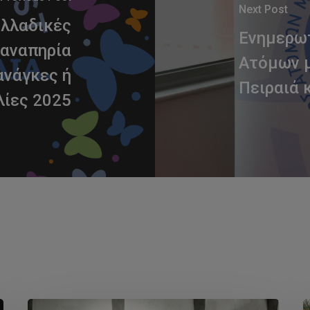
Next Post
ελλαδικές
Ενημερωτ
 αναπηρία
Ατόμων 
ανάγκες ή
Πειραιά 
λίες 2025