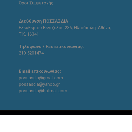
Όροι Συμμετοχής
Διεύθυνση ΠΟΣΣΑΣΔΙΑ:
Ελευθερίου Βενιζέλου 236, Ηλιούπολη, Αθήνα,
Τ.Κ. 16341
Τηλέφωνο / Fax επικοινωνίας:
210 5201474
Email επικοινωνίας:
possasdia@gmail.com
possasdia@yahoo.gr
possasdia@hotmail.com
Designed and created with
by
qodin team