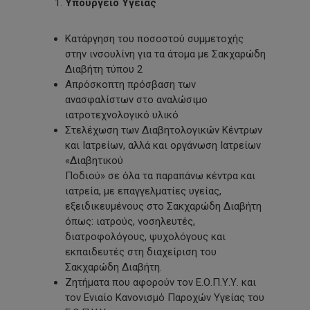
Υπουργείο Υγείας
Κατάργηση του ποσοστού συμμετοχής
στην ινσουλίνη για τα άτομα με Σακχαρώδη
Διαβήτη τύπου 2
Απρόσκοπτη πρόσβαση των
ανασφαλίστων στο αναλώσιμο
ιατροτεχνολογικό υλικό
Στελέχωση των Διαβητολογικών Κέντρων
και Ιατρείων, αλλά και οργάνωση Ιατρείων
«Διαβητικού
Ποδιού» σε όλα τα παραπάνω κέντρα και
ιατρεία, με επαγγελματίες υγείας,
εξειδικευμένους στο Σακχαρώδη Διαβήτη
όπως: ιατρούς, νοσηλευτές,
διατροφολόγους, ψυχολόγους και
εκπαιδευτές στη διαχείριση του
Σακχαρώδη Διαβήτη.
Ζητήματα που αφορούν τον Ε.Ο.Π.Υ.Υ. και
τον Ενιαίο Κανονισμό Παροχών Υγείας του