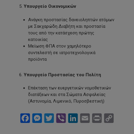
5.
Υπουργείο Οικονομικών
Ανάγκη προστασίας δανειοληπτών ατόμων
με Σακχαρώδη Διαβήτη και προστασία
τους από την κατάσχεση πρώτης
κατοικίας
Μείωση ΦΠΑ στον χαμηλότερο
συντελεστή σε ιατροτεχνολογικά
προϊόντα
6.
Υπουργείο Προστασίας του Πολίτη
Επέκταση των ευεργετικών νομοθετικών
διατάξεων και στα Σώματα Ασφαλείας
(Αστυνομία, Λιμενικό, Πυροσβεστική)
Facebook
Messenger
Twitter
Viber
LinkedIn
Email
Print
Cop
Link