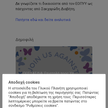
Δε γνωρίζετε τι δικαιούστε από τον ΕΟΠΥΥ ως
πάσχοντας από Σακχαρώδη Διαβήτη;
Πατήστε εδώ και δείτε αναλυτικά
Δημοφιλή
ΠΟΣΣΑΣΔΙΑ: Επιστολή προς Υπ.
Υγείας και ΕΟΠΥΥ για απαίτηση
Αποδοχή cookies
άμεσης τροποποίησης του ΦΕΚ
Η ιστοσελίδα του Γλυκού Πλανήτη χρησιμοποιεί
Β’5395/09-10-2025
cookies για τη βελτίωση της περιήγησής σας. Πατώντας
"Αποδοχή" αποδέχεστε τη χρήση τους. Περισσότερες
3 Νοεμβρίου, 2025
λεπτομέρειες μπορείτε να βρείτε πατώντας στο
σύνδεσμο "Ρυθμίσεις cookies".