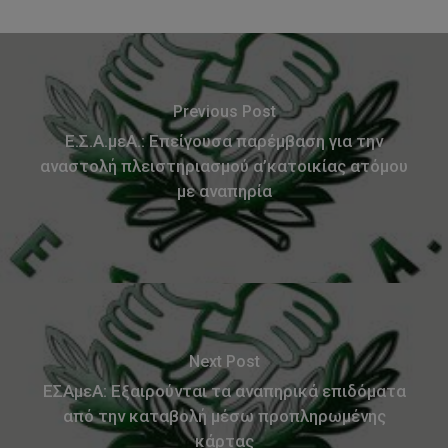
Previous Post
Ε.Σ.Α.μεΑ.: Επείγουσα παρέμβαση για την
αναστολή πλειστηριασμού α’κατοικίας ατόμου
με αναπηρία
Next Post
ΕΣΑμεΑ: Εξαιρούνται τα αναπηρικά επιδόματα
από την καταβολή μέσω προπληρωμένης
κάρτας