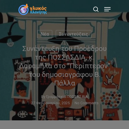
Skip
Menu
to
search
main
content
Νέα
Συνεντεύξεις
Συνέντευξη του Προέδρου
της ΠΟΣΣΑΣΔΙΑ, κ.
Δαραμήλα στο “Περίπτερον”
του δημοσιογράφου Β.
Πάλλα
By
Γραμματεία ΠΟΣΣΑΣΔΙΑ
27 Φεβρουαρίου, 2025
No Comments