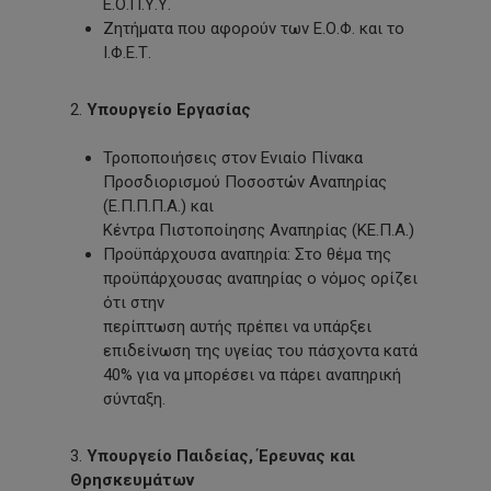
Ε.Ο.Π.Υ.Υ.
Ζητήματα που αφορούν των Ε.Ο.Φ. και το
Ι.Φ.Ε.Τ.
2.
Υπουργείο Εργασίας
Τροποποιήσεις στον Ενιαίο Πίνακα
Προσδιορισμού Ποσοστών Αναπηρίας
(Ε.Π.Π.Π.Α.) και
Κέντρα Πιστοποίησης Αναπηρίας (ΚΕ.Π.Α.)
Προϋπάρχουσα αναπηρία: Στο θέμα της
προϋπάρχουσας αναπηρίας ο νόμος ορίζει
ότι στην
περίπτωση αυτής πρέπει να υπάρξει
επιδείνωση της υγείας του πάσχοντα κατά
40% για να μπορέσει να πάρει αναπηρική
σύνταξη.
3.
Υπουργείο Παιδείας, Έρευνας και
Θρησκευμάτων