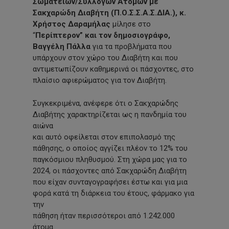
Σωματείων/Συλλόγων Ατόμων με
Σακχαρώδη Διαβήτη (Π.Ο.Σ.Σ.Α.Σ.ΔΙΑ.), κ.
Χρήστος Δαραμήλας
μίλησε στο
“
Περίπτερον” και τον δημοσιογράφο,
Βαγγέλη Πάλλα
για τα προβλήματα που
υπάρχουν στον χώρο του Διαβήτη και που
αντιμετωπίζουν καθημερινά οι πάσχοντες, στο
πλαίσιο αφιερώματος για τον Διαβήτη.
Συγκεκριμένα, ανέφερε ότι ο Σακχαρώδης
Διαβήτης χαρακτηρίζεται ως η πανδημία του
αιώνα
και αυτό οφείλεται στον επιπολασμό της
πάθησης, ο οποίος αγγίζει πλέον το 12% του
παγκόσμιου πληθυσμού. Στη χώρα μας για το
2024, οι πάσχοντες από Σακχαρώδη Διαβήτη
που είχαν συνταγογραφήσει έστω και για μια
φορά κατά τη διάρκεια του έτους, φάρμακο για
την
πάθηση ήταν περισσότεροι από 1.242.000
άτομα.