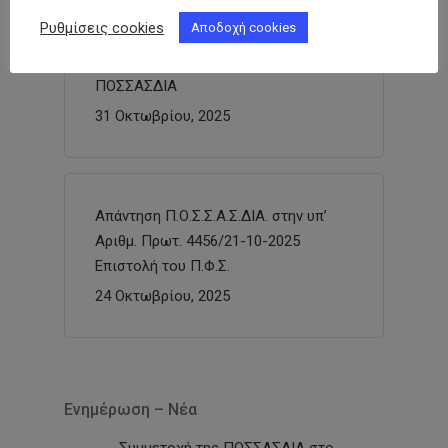
Ρυθμίσεις cookies
Αποδοχή cookies
3rd Diabetes Empowerment Forum
ΠΟΣΣΑΣΔΙΑ
31 Οκτωβρίου, 2025
Απάντηση Π.Ο.Σ.Σ.Α.Σ.ΔΙΑ. στην υπ’
Αριθμ. Πρωτ. 4456/21-10-2025
Επιστολή του Π.Φ.Σ.
24 Οκτωβρίου, 2025
Ενημέρωση – Νέα
Συμμετοχή της ΠΟΣΣΑΣΔΙΑ στο