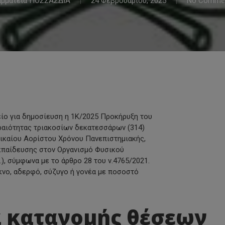
αμματεία ΠΟΣΣΑΣΔΙΑ
24 Φεβρουαρίου, 2025
No Comme
ίο για δημοσίευση η 1Κ/2025 Προκήρυξη του
ραιότητας τριακοσίων δεκατεσσάρων (314)
ικαίου Αορίστου Χρόνου Πανεπιστημιακής,
κπαίδευσης στον Οργανισμό Φυσικού
), σύμφωνα με το άρθρο 28 του ν.4765/2021.
έκνο, αδερφό, σύζυγο ή γονέα με ποσοστό
α κατανομής θέσεων