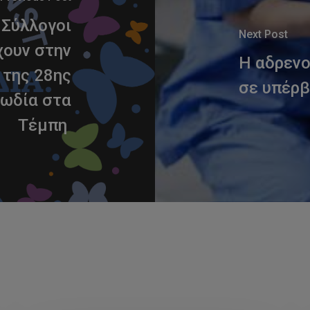
ι Σύλλογοι
Next Post
χουν στην
Η αδρενο
 της 28ης
σε υπέρβ
γωδία στα
Τέμπη