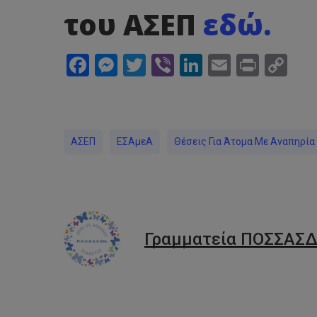
του ΑΣΕΠ
εδώ.
Facebook
Messenger
Twitter
Viber
LinkedIn
Email
Print
Co
Li
ΑΣΕΠ
ΕΣΑμεΑ
Θέσεις Για Άτομα Με Αναπηρία
Γραμματεία ΠΟΣΣΑΣΔ