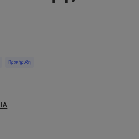
py
nk
Προκήρυξη
ΙΑ