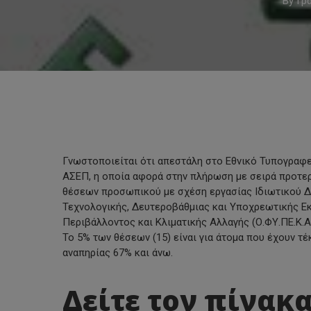
By
Γρ
Γνωστοποιείται ότι απεστάλη στο Εθνικό Τυπογραφε
ΑΣΕΠ, η οποία αφορά στην πλήρωση με σειρά προτε
θέσεων προσωπικού με σχέση εργασίας Ιδιωτικού Δ
Τεχνολογικής, Δευτεροβάθμιας και Υποχρεωτικής Ε
Περιβάλλοντος και Κλιματικής Αλλαγής (Ο.ΦΥ.ΠΕ.Κ.Α.
Το 5% των θέσεων (15) είναι για άτομα που έχουν τ
αναπηρίας 67% και άνω.
Hit enter to search or ESC to close
Δείτε τον πίνακ