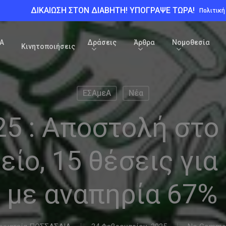
ΔΙΚΑΙΩΣΗ ΣΤΟΝ ΔΙΑΒΗΤΗ! ΥΠΟΓΡΑΨΕ ΤΩΡΑ!
Πολιτικ
Α
Δράσεις
Άρθρα
Νομοθεσία
Κινητοποιήσεις
ΕΣΑμεΑ
Νέα
5 : Αποστολή στο
ίο, 15 θέσεις για
 με αναπηρία 67% 