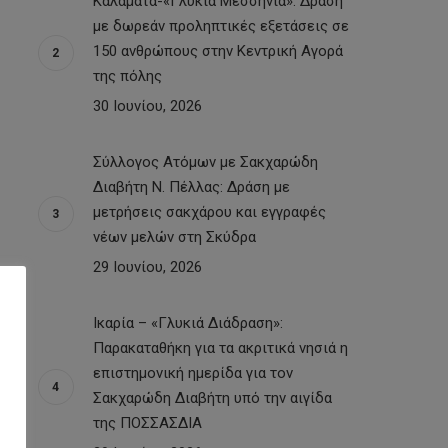
Καλαμάτα-«Γλυκιά Μεσσηνία»: Δράση
με δωρεάν προληπτικές εξετάσεις σε
150 ανθρώπους στην Κεντρική Αγορά
της πόλης
30 Ιουνίου, 2026
Σύλλογος Ατόμων με Σακχαρώδη
Διαβήτη Ν. Πέλλας: Δράση με
μετρήσεις σακχάρου και εγγραφές
νέων μελών στη Σκύδρα
29 Ιουνίου, 2026
Ικαρία – «Γλυκιά Διάδραση»:
Παρακαταθήκη για τα ακριτικά νησιά η
επιστημονική ημερίδα για τον
Σακχαρώδη Διαβήτη υπό την αιγίδα
της ΠΟΣΣΑΣΔΙΑ