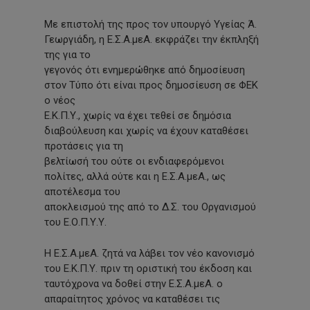
Με επιστολή της προς τον υπουργό Υγείας Ά.
Γεωργιάδη, η Ε.Σ.Α.μεΑ. εκφράζει την έκπληξή
της για το
γεγονός ότι ενημερώθηκε από δημοσίευση
στον Τύπο ότι είναι προς δημοσίευση σε ΦΕΚ
ο νέος
Ε.Κ.Π.Υ., χωρίς να έχει τεθεί σε δημόσια
διαβούλευση και χωρίς να έχουν καταθέσει
προτάσεις για τη
βελτίωσή του ούτε οι ενδιαφερόμενοι
πολίτες, αλλά ούτε και η Ε.Σ.Α.μεΑ., ως
αποτέλεσμα του
αποκλεισμού της από το Δ.Σ. του Οργανισμού
του Ε.Ο.Π.Υ.Υ.
Η Ε.Σ.Α.μεΑ. ζητά να λάβει τον νέο κανονισμό
του Ε.Κ.Π.Υ. πριν τη οριστική του έκδοση και
ταυτόχρονα να δοθεί στην Ε.Σ.Α.μεΑ. ο
απαραίτητος χρόνος να καταθέσει τις