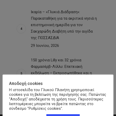
Ικαρία – «Γλυκιά Διάδραση»:
Παρακαταθήκη για τα ακριτικά νησιά η
επιστημονική ημερίδα για τον
Σακχαρώδη Διαβήτη υπό την αιγίδα
της ΠΟΣΣΑΣΔΙΑ
29 Ιουνίου, 2026
150 χρόνια Lilly και 32 χρόνια
Φαρμασέρβ-Λίλλυ: Eπετειακή
εκδήλωση – Εκπροσωπήθηκε και η
ΠΟΣΣΑΣΔΙΑ
Αποδοχή cookies
26 Ιουνίου, 2026
Η ιστοσελίδα του Γλυκού Πλανήτη χρησιμοποιεί
cookies για τη βελτίωση της περιήγησής σας. Πατώντας
"Αποδοχή" αποδέχεστε τη χρήση τους. Περισσότερες
λεπτομέρειες μπορείτε να βρείτε πατώντας στο
σύνδεσμο "Ρυθμίσεις cookies".