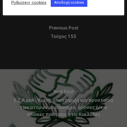
Ρυθμίσεις cookies
Αποδοχή cookies
Previous Post
Τεύχος 155
Next Post
Ε.Σ.Α.μεΑ.: Άμεση υποστήριξη και προστασία
των ατόμων με αναπηρία, χρόνιες ή/και
σπάνιες παθήσεις στις Κυκλάδες