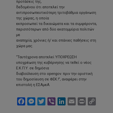
προτάσεις της,
δεδομένου ότι αποτελεί την
αντιπροσωπευτικότερη τριτοβάθμια οργάνωση
της χώρας, η οποία
εκπροσωπεί τα δικαιώματα και τα συμφέροντα,
περισσότερων από δύο εκατομμύρια πολιτών
με
αναπηρία, χρόνιες ή/ και σπάνιες παθήσεις στη
χώρα μας.
“Ταυτόχρονα αποτελεί ΥΠΟΧΡΕΩΣΗ
υποχρέωση της κυβέρνησης να τεθεί ο νέος
Ε.Κ.Π.Υ. σε δημόσια
διαβούλευση στο opengov. πριν την οριστική
του δημοσίευση σε ΦΕΚ.!”, αναφέρει στην
επιστολή η ΕΣΑμεΑ.
Facebook
Messenger
Twitter
Viber
LinkedIn
Email
Print
Cop
Link