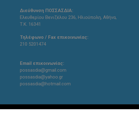
Διεύθυνση ΠΟΣΣΑΣΔΙΑ:
Ελευθερίου Βενιζέλου 236, Ηλιούπολη, Αθήνα,
Τ.Κ. 16341
Τηλέφωνο / Fax επικοινωνίας:
210 5201474
Email επικοινωνίας:
possasdia@gmail.com
possasdia@yahoo.gr
possasdia@hotmail.com
Designed and created with
by
qodin team
facebook
youtube
instagram