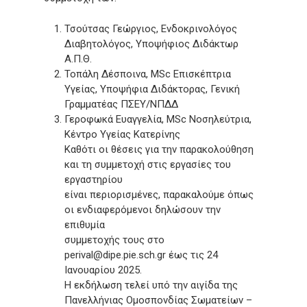
Τσούτσας Γεώργιος, Ενδοκρινολόγος
Διαβητολόγος, Υποψήφιος Διδάκτωρ
Α.Π.Θ.
Τοπάλη Δέσποινα, MSc Επισκέπτρια
Υγείας, Υποψήφια Διδάκτορας, Γενική
Γραμματέας ΠΣΕΥ/ΝΠΔΔ
Γεροφωκά Ευαγγελία, MSc Νοσηλεύτρια,
Κέντρο Υγείας Κατερίνης
Καθότι οι θέσεις για την παρακολούθηση
και τη συμμετοχή στις εργασίες του
εργαστηρίου
είναι περιορισμένες, παρακαλούμε όπως
οι ενδιαφερόμενοι δηλώσουν την
επιθυμία
συμμετοχής τους στο
perival@dipe.pie.sch.gr
έως τις 24
Ιανουαρίου 2025.
Η εκδήλωση τελεί υπό την αιγίδα της
Πανελλήνιας Ομοσπονδίας Σωματείων –