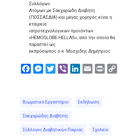
Συλλόγων
Ατόμων με Σακχαρώδη Διαβήτη
(ΠΟΣΣΑΣΔΙΑ) και μέγας χορηγός είναι η
εταιρεία
ιατροτεχνολογικών προϊόντων
«HEMOGLOBE HELLAS», από την οποία θα
παραστεί ως
εκπρόσωπος ο κ. Μοσχίδης Δημήτριος.
Facebook
Messenger
Twitter
Viber
LinkedIn
Email
Print
Cop
Link
Βιωματικό Εργαστήριο
Εκδήλωση
Σακχαρώδης Διαβήτης
Σύλλογος Διαβητικών Πιερίας
Σχολείο