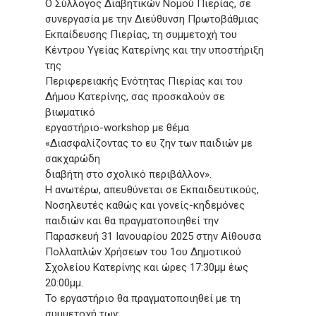
Ο Σύλλογος Διαβητικών Νομού Πιερίας, σε
συνεργασία με την Διεύθυνση Πρωτοβάθμιας
Εκπαίδευσης Πιερίας, τη συμμετοχή του
Κέντρου Υγείας Κατερίνης και την υποστήριξη
της
Περιφερειακής Ενότητας Πιερίας και του
Δήμου Κατερίνης, σας προσκαλούν σε
βιωματικό
εργαστήριο-workshop με θέμα
«Διασφαλίζοντας το ευ ζην των παιδιών με
σακχαρώδη
διαβήτη στο σχολικό περιβάλλον».
Η ανωτέρω, απευθύνεται σε Εκπαιδευτικούς,
Νοσηλευτές καθώς και γονείς-κηδεμόνες
παιδιών και θα πραγματοποιηθεί την
Παρασκευή 31 Ιανουαρίου 2025 στην Αίθουσα
Πολλαπλών Χρήσεων του 1ου Δημοτικού
Σχολείου Κατερίνης και ώρες 17:30μμ έως
20:00μμ.
Το εργαστήριο θα πραγματοποιηθεί με τη
συμμετοχή των: