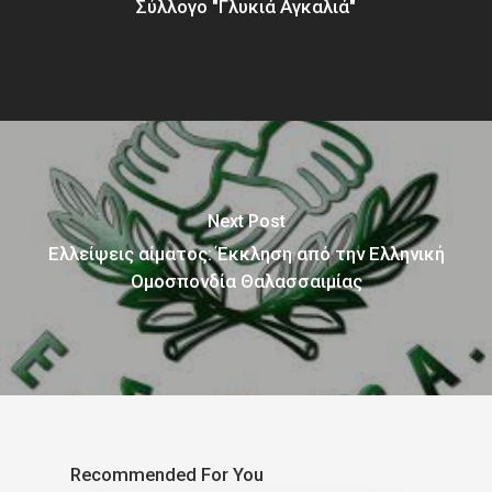
Σύλλογο "Γλυκιά Αγκαλιά"
Next Post
Ελλείψεις αίματος: Έκκληση από την Ελληνική
Ομοσπονδία Θαλασσαιμίας
Recommended For You