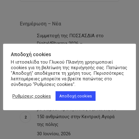
Ενημέρωση – Νέα
Συμμετοχή της ΠΟΣΣΑΣΔΙΑ στο
Digital4Pharma 2026 –
TRUSTFORMATION: «Τα δευτερογενή
Αποδοχή cookies
δεδομένα υγείας μπορούν να αλλάξουν
Η ιστοσελίδα του Γλυκού Πλανήτη χρησιμοποιεί
τον τρόπο που σχεδιάζεται η πολιτική
cookies για τη βελτίωση της περιήγησής σας. Πατώντας
"Αποδοχή" αποδέχεστε τη χρήση τους. Περισσότερες
για τον σακχαρώδη διαβήτη»
λεπτομέρειες μπορείτε να βρείτε πατώντας στο
10 Ιουλίου, 2026
σύνδεσμο "Ρυθμίσεις cookies".
Ρυθμίσεις cookies
Αποδοχή cookies
Καλαμάτα-«Γλυκιά Μεσσηνία»: Δράση
με δωρεάν προληπτικές εξετάσεις σε
150 ανθρώπους στην Κεντρική Αγορά
της πόλης
30 Ιουνίου, 2026