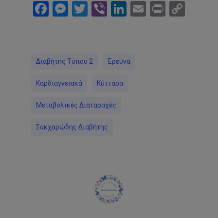
Facebook
Messenger
Twitter
Viber
LinkedIn
Email
Print
Cop
Link
Διαβήτης Τύπου 2
Έρευνα
Καρδιαγγειακά
Κύτταρα
Μεταβολικές Διαταραχές
Σακχαρώδης Διαβήτης