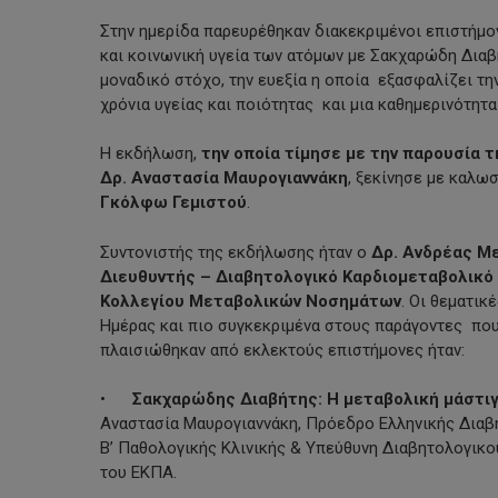
Στην ημερίδα παρευρέθηκαν διακεκριμένοι επιστήμον
και κοινωνική υγεία των ατόμων με Σακχαρώδη Διαβ
μοναδικό στόχο, την ευεξία η οποία εξασφαλίζει τ
χρόνια υγείας και ποιότητας και μια καθημερινότητα
Η εκδήλωση,
την οποία τίμησε με την παρουσία 
Δρ. Αναστασία Μαυρογιαννάκη
, ξεκίνησε με καλω
Γκόλφω Γεμιστού
.
Συντονιστής της εκδήλωσης ήταν ο
Δρ. Ανδρέας Μ
Διευθυντής – Διαβητολογικό Καρδιομεταβολικ
Κολλεγίου Μεταβολικών Νοσημάτων
. Οι θεματι
Ημέρας και πιο συγκεκριμένα στους παράγοντες που
πλαισιώθηκαν από εκλεκτούς επιστήμονες ήταν:
•
Σακχαρώδης Διαβήτης: Η μεταβολική μάστιγ
Αναστασία Μαυρογιαννάκη, Πρόεδρο Ελληνικής Διαβη
Β’ Παθολογικής Κλινικής & Υπεύθυνη Διαβητολογικού
του ΕΚΠΑ.