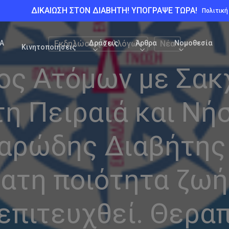
ΔΙΚΑΙΩΣΗ ΣΤΟΝ ΔΙΑΒΗΤΗ! ΥΠΟΓΡΑΨΕ ΤΩΡΑ!
Πολιτικ
Α
Δράσεις
Άρθρα
Νομοθεσία
Εκδηλώσεις Συλλόγων
Νέα
Κινητοποιήσεις
ος Ατόμων με Σα
η Πειραιά και Νή
αρώδης Διαβήτης 
ατη ποιότητα ζωής:
επιτευχθεί. Θερα