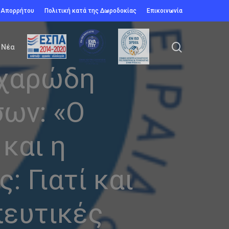
ή Απορρήτου
Πολιτική κατά της Δωροδοκίας
Επικοινωνία
search
Νέα
κχαρώδη
σων: «Ο
και η
 Γιατί και
πευτικές