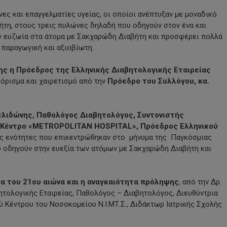
ες και επαγγελματίες υγείας, οι οποίοι ανέπτυξαν με μοναδικό
ήτη, στους τρεις πυλώνες δηλαδή που οδηγούν στον ένα και
ην ευζωία στα άτομα με Σακχαρώδη Διαβήτη και προσφέρει πολλά
 παραγωγική και αξιοβίωτη.
της η Πρόεδρος της Ελληνικής Διαβητολογικής Εταιρείας
σόρισμα και χαιρετισμό από την
Πρόεδρο του Συλλόγου, κα.
ελιδώνης, Παθολόγος Διαβητολόγος, Συντονιστής
ό Κέντρο «METROPOLITAN HOSPITAL», Πρόεδρος Ελληνικού
κές ενότητες που επικεντρώθηκαν στο μήνυμα της Παγκόσμιας
 οδηγούν στην ευεξία των ατόμων με Σακχαρώδη Διαβήτη και
α του 21ου αιώνα και η αναγκαιότητα πρόληψης
, από την Δρ.
τολογικής Εταιρείας, Παθολόγος – Διαβητολόγος, Διευθύντρια
 Κέντρου του Νοσοκομείου Ν.Ι.ΜΤ.Σ., Διδάκτωρ Ιατρικής Σχολής