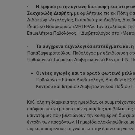
•
Η έμφαση στην υγιεινή διατροφή και στην α
Σακχαρώδη Διαβήτη
, με ομιλήτριες τις κκ Πόπη Φ
Διδάκτωρ Ψυχολογίας, Εκπαιδεύτρια Διαβήτη, Διευθ
Ιδιωτικό Νοσοκομείο «ΜΗΤΕΡΑ». Τον σχολιασμό της θ
Επιμελήτρια Παθολόγος – Διαβητολόγος στο «Metropo
•
Τα σύγχρονα τεχνολογικά επιτεύγματα και 
Παπαζαφειροπούλου, Παθολόγος με εξειδίκευση στον 
Παθολογικό Τμήμα και Διαβητολογικό Κέντρο Γ.Ν. Π
Οι νέες αγωγές και το ορατό φωτεινό μέλλο
Παθολόγο – Ειδικό Διαβητολόγο, Διευθυντή ΕΣΥ
Κέντρου και Ιατρείου Διαβητολογικού Ποδιού Γ.
Καθ’ όλη τη διάρκεια της ημερίδας, οι συμμετέχοντε
απόψεις και να μοιραστούν εμπειρίες και βέλτιστες
καινοτομίες που βελτιώνουν την καθημερινή διαχείρι
ένταξη των πασχόντων. Η ημερίδα ολοκληρώθηκε με
παρευρισκόμενους τη γνώση και την έμπνευση να ενι