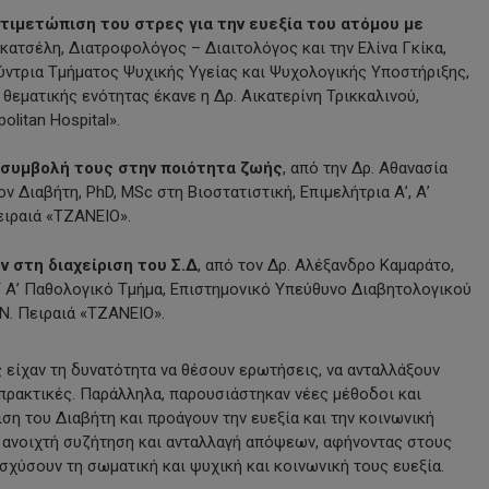
ντιμετώπιση του στρες για την ευεξία του ατόμου με
ακατσέλη, Διατροφολόγος – Διαιτολόγος και την Ελίνα Γκίκα,
ύντρια Τμήματος Ψυχικής Υγείας και Ψυχολογικής Υποστήριξης,
εματικής ενότητας έκανε η Δρ. Αικατερίνη Τρικκαλινού,
litan Hospital».
η συμβολή τους στην ποιότητα ζωής
, από την Δρ. Αθανασία
Διαβήτη, PhD, MSc στη Βιοστατιστική, Επιμελήτρια Α’, Α’
ειραιά «ΤΖΑΝΕΙΟ».
ν στη διαχείριση του Σ.Δ
, από τον Δρ. Αλέξανδρο Καμαράτο,
 Α’ Παθολογικό Τμήμα, Επιστημονικό Υπεύθυνο Διαβητολογικού
Ν. Πειραιά «ΤΖΑΝΕΙΟ».
ς είχαν τη δυνατότητα να θέσουν ερωτήσεις, να ανταλλάξουν
 πρακτικές. Παράλληλα, παρουσιάστηκαν νέες μέθοδοι και
ση του Διαβήτη και προάγουν την ευεξία και την κοινωνική
 ανοιχτή συζήτηση και ανταλλαγή απόψεων, αφήνοντας στους
σχύσουν τη σωματική και ψυχική και κοινωνική τους ευεξία.