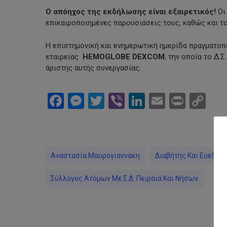
Ο απόηχος της εκδήλωσης είναι εξαιρετικός!
Οι
επικαιροποιημένες παρουσιάσεις τους, καθώς και 
Η επιστημονική και ενημερωτική ημερίδα πραγματοπ
εταιρείας
HEMOGLOBE DEXCOM
, την οποία το Δ.
άριστης αυτής συνεργασίας.
Facebook
Messenger
Twitter
Viber
LinkedIn
Email
Print
Co
Li
Αναστασία Μαυρογιαννάκη
Διαβήτης Και Ευεξία
Σύλλογος Ατόμων Με Σ.Δ. Πειραιά Και Νήσων