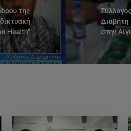
έδρου της
Σύλλογο
αδικτυακή
Διαβήτη 
on Health"
στην Αίγ