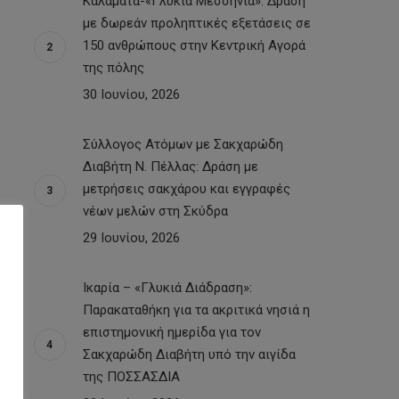
Καλαμάτα-«Γλυκιά Μεσσηνία»: Δράση
με δωρεάν προληπτικές εξετάσεις σε
150 ανθρώπους στην Κεντρική Αγορά
της πόλης
30 Ιουνίου, 2026
Σύλλογος Ατόμων με Σακχαρώδη
Διαβήτη Ν. Πέλλας: Δράση με
μετρήσεις σακχάρου και εγγραφές
νέων μελών στη Σκύδρα
29 Ιουνίου, 2026
Ικαρία – «Γλυκιά Διάδραση»:
Παρακαταθήκη για τα ακριτικά νησιά η
επιστημονική ημερίδα για τον
Σακχαρώδη Διαβήτη υπό την αιγίδα
της ΠΟΣΣΑΣΔΙΑ