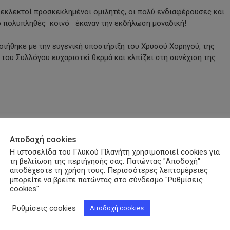
 εκλεκτοί προσκεκλημένοι ομιλητές, οι πολύ ενδιαφέρουσες και
το πολυπληθές κοινό έκαναν την εκδήλωση μοναδική!
οιήθηκε με την ευγενική υποστήριξη του Χρυσού Χορηγού, της
Σ. του Συλλόγου ευχαριστεί θερμά και ελπίζει στη συνέχιση της
py
nk
Αποδοχή cookies
Η ιστοσελίδα του Γλυκού Πλανήτη χρησιμοποιεί cookies για
Εκδήλωση
Μελιδώνης Ανδρέας
τη βελτίωση της περιήγησής σας. Πατώντας "Αποδοχή"
αποδέχεστε τη χρήση τους. Περισσότερες λεπτομέρειες
μπορείτε να βρείτε πατώντας στο σύνδεσμο "Ρυθμίσεις
cookies".
Ρυθμίσεις cookies
Αποδοχή cookies