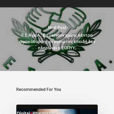
Next Post
Ε.Σ.Α.μεΑ.: Θα μείνουν χωρίς κέντρα
αιμοκάθαρσης οι νησιώτες επειδή δεν
πληρώνει ο ΕΟΠΥΥ;
Recommended For You