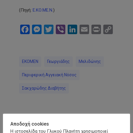
(Πηγή:
Ε.ΚΟ.ΜΕ.Ν.
)
Facebook
Messenger
Twitter
Viber
LinkedIn
Email
Print
Cop
Link
EKOMEN
Γεωργιάδης
Μελιδώνης
Περιφερική Αγγειακή Νόσος
Σακχαρώδης Διαβήτης
Αποδοχή cookies
Η ιστοσελίδα του Γλυκού Πλανήτη χρησιμοποιεί