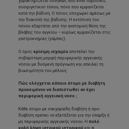
χαρακτηρίζεται συνήθως από έναν παροδικό,
συσφιγκτικού τύπου, πόνο που εμφανίζεται
κατά την βάδιση. Ο πόνος υποχωρεί αμέσως με
την διακοπή της βάδισης. Η εντόπιση του
πόνου εξαρτάται από την ανατομική θέση της
βλάβης του αγγείου – κυρίως εμφανίζεται στις
γαστροκνημίες (γάμπες).
Ο όρος
κρίσιμη ισχαιμία
αποτελεί την
σοβαρότερη μορφή περιφερικής αγγειακής
νόσου με δυσμενή πρόγνωση και απειλεί τη
βιωσιμότητα του μέλους.
Πώς ελέγχεται κάποιο άτομο με διαβήτη
προκειμένου να διαπιστωθεί αν έχει
περιφερική αγγειακή νόσο ;
Κάθε ατομο με σακχαρώδη διαβήτη ή προ-
διαβήτη πρέπει να εξετάζεται για την ύπαρξη ή
μη περιφερικής αγγειακής νόσου. Η
πολύ
καλή λήψη ιατρικού ιστορικού
και
η