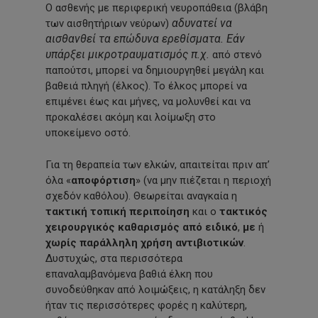
Ο ασθενής με περιφερική νευροπάθεια (βλάβη
αδυνατεί να
των αισθητήριων νεύρων)
αισθανθεί τα επώδυνα ερεθίσματα. Εάν
υπάρξει μικροτραυματισμός π.χ.
από στενό
παπούτσι, μπορεί να δημιουργηθεί μεγάλη και
βαθειά πληγή (έλκος). Το έλκος μπορεί να
επιμένει έως και μήνες, να μολυνθεί και να
προκαλέσει ακόμη και λοίμωξη στο
υποκείμενο οστό.
Για τη θεραπεία των ελκών, απαιτείται πριν απ’
όλα «
αποφόρτιση
» (να μην πιέζεται η περιοχή
σχεδόν καθόλου). Θεωρείται αναγκαία η
τακτική τοπική περιποίηση
και ο
τακτικός
χειρουργικός καθαρισμός από ειδικό
,
με
ή
χωρίς παράλληλη χρήση αντιβιοτικών
.
Δυστυχώς, στα περισσότερα
επαναλαμβανόμενα βαθιά έλκη που
συνοδεύθηκαν από λοιμώξεις, η κατάληξη δεν
ήταν τις περισσότερες φορές η καλύτερη,