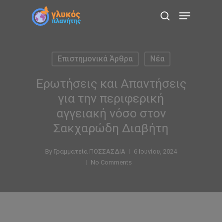
Skip
Menu
to
search
main
content
Επιστημονικά Άρθρα
Νέα
Ερωτήσεις και Απαντήσεις
για την περιφερική
αγγειακή νόσο στον
Σακχαρώδη Διαβήτη
By
Γραμματεία ΠΟΣΣΑΣΔΙΑ
6 Ιουνίου, 2024
No Comments