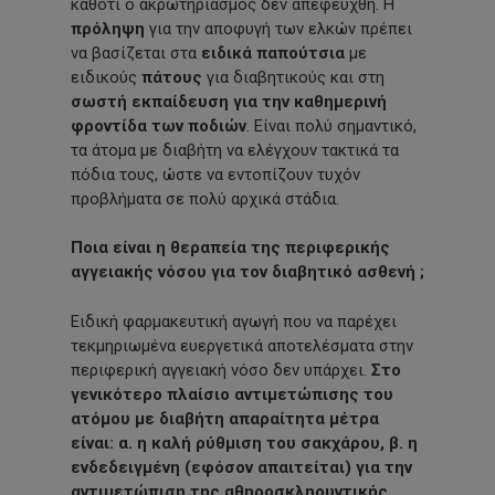
καθότι ο ακρωτηριασμός δεν απεφεύχθη. Η
πρόληψη
για την αποφυγή των ελκών πρέπει
να βασίζεται στα
ειδικά παπούτσια
με
ειδικούς
πάτους
για διαβητικούς και στη
σωστή εκπαίδευση για την καθημερινή
φροντίδα των ποδιών
. Είναι πολύ σημαντικό,
τα άτομα με διαβήτη να ελέγχουν τακτικά τα
πόδια τους, ώστε να εντοπίζουν τυχόν
προβλήματα σε πολύ αρχικά στάδια.
Ποια είναι η θεραπεία της περιφερικής
αγγειακής νόσου για τον διαβητικό ασθενή ;
Ειδική φαρμακευτική αγωγή που να παρέχει
τεκμηριωμένα ευεργετικά αποτελέσματα στην
περιφερική αγγειακή νόσο δεν υπάρχει.
Στο
γενικότερο πλαίσιο αντιμετώπισης του
ατόμου με διαβήτη απαραίτητα μέτρα
είναι: α. η καλή ρύθμιση του σακχάρου, β. η
ενδεδειγμένη (εφόσον απαιτείται) για την
αντιμετώπιση της αθηροσκληρυντικής