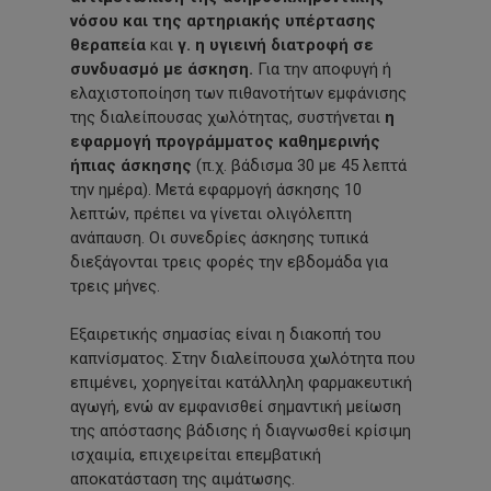
νόσου και της αρτηριακής υπέρτασης
θεραπεία
και
γ. η υγιεινή διατροφή σε
συνδυασμό με άσκηση.
Για την αποφυγή ή
ελαχιστοποίηση των πιθανοτήτων εμφάνισης
της διαλείπουσας χωλότητας, συστήνεται
η
εφαρμογή προγράμματος καθημερινής
ήπιας άσκησης
(π.χ. βάδισμα 30 με 45 λεπτά
την ημέρα). Μετά εφαρμογή άσκησης 10
λεπτών, πρέπει να γίνεται ολιγόλεπτη
ανάπαυση. Οι συνεδρίες άσκησης τυπικά
διεξάγονται τρεις φορές την εβδομάδα για
τρεις μήνες.
Εξαιρετικής σημασίας είναι η διακοπή του
καπνίσματος. Στην διαλείπουσα χωλότητα που
επιμένει, χορηγείται κατάλληλη φαρμακευτική
αγωγή, ενώ αν εμφανισθεί σημαντική μείωση
της απόστασης βάδισης ή διαγνωσθεί κρίσιμη
ισχαιμία, επιχειρείται επεμβατική
αποκατάσταση της αιμάτωσης.