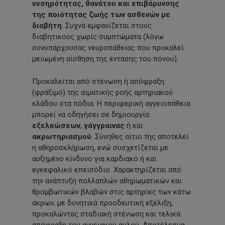
νοσηρότητας, θανάτου και επιβάρυνσης
της ποιότητας ζωής των ασθενών με
διαβήτη
. Συχνά εμφανίζεται στους
διαβητικούς χωρίς συμπτώματα (λόγω
συνυπάρχουσας νευροπάθειας που προκαλεί
μειωμένη αίσθηση της έντασης του πόνου).
Προκαλείται από στένωση ή απόφραξη
(φράξιμο) της αιματικής ροής αρτηριακού
κλάδου στα πόδια. Η περιφερική αγγειοπάθεια
μπορεί να οδηγήσει σε δημιουργία
εξελκώσεων
,
γάγγραινας
ή και
ακρωτηριασμού
. Σύνηθες αίτιο της αποτελεί
η αθηροσκλήρωση, ενώ συσχετίζεται με
αυξημένο κίνδυνο για καρδιακό ή και
εγκεφαλικό επεισόδιο. Χαρακτηρίζεται από
την ανάπτυξη πολλαπλών αθηρωματικών και
θρομβωτικών βλαβών στις αρτηρίες των κάτω
άκρων, με δυνητικά προοδευτική εξέλιξη,
προκαλώντας σταδιακή στένωση και τελικά
απόφραξη του αγγειακού αυλού. Αποτέλεσμα