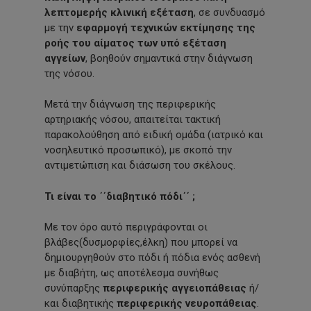
λεπτομερής κλινική εξέταση
, σε συνδυασμό
με την
εφαρμογή τεχνικών εκτίμησης της
ροής του αίματος των υπό εξέταση
αγγείων
, βοηθούν σημαντικά στην διάγνωση
της νόσου.
Μετά την διάγνωση της περιφερικής
αρτηριακής νόσου, απαιτείται τακτική
παρακολούθηση από ειδική ομάδα (ιατρικό και
νοσηλευτικό προσωπικό), με σκοπό την
αντιμετώπιση και διάσωση του σκέλους.
Τι είναι το ΄΄διαβητικό πόδι΄΄ ;
Με τον όρο αυτό περιγράφονται οι
βλάβες(δυσμορφίες,έλκη) που μπορεί να
δημιουργηθούν στο πόδι ή πόδια ενός ασθενή
με διαβήτη, ως αποτέλεσμα συνήθως
συνύπαρξης
περιφερικής αγγειοπάθειας
ή/
και διαβητικής
περιφερικής νευροπάθειας
.