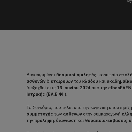
By
Διακεκριμένοι
θεσμικοί ομιλητές
, κορυφαία
στελ
ασθενών
&
εταιρειών
του
κλάδου
και
ακαδημαϊκ
διεξαχθεί στις
13 Ιουνίου 2024
από την
ethosEVEN
Ιατρικής (ΕΛ.Ε.ΦΙ.)
.
Hit enter to search or ESC to close
Το Συνέδριο, που τελεί υπό την ευγενική υποστήριξ
συμμετοχής
των
ασθενών
στην συμπαραγωγή
ελλη
την
πρόληψη
,
διάγνωση
και
θεραπεία-εκβάσεις υ