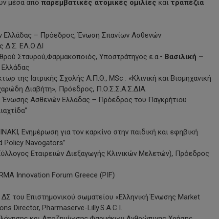
ουν μέσα από
παρεμβατικές ατομικές ομιλίες
και
τραπέζια
ν Ελλάδας – Πρόεδρος, Ένωση Σπανίων Ασθενών
ς Δ.Σ. ΕΛ.Ο.ΔΙ
υθρού Σταυρού,Φαρμακοποιός, Υποστράτηγος ε.α.•
Βασιλική –
 Ελλάδας
ωρ της Ιατρικής Σχολής Α.Π.Θ., MSc : «Κλινική και Βιομηχανική
αρώδη Διαβήτη», Πρόεδρος, Π.Ο.Σ.Σ.Α.Σ.ΔΙΑ.
Σ Ένωσης Ασθενών Ελλάδας – Πρόεδρος του Παγκρήτιου
ιαχτίδα”
ΝΑΚΙ, Ενημέρωση για τον καρκίνο στην παιδική και εφηβική
d Policy Navogators”
ύλλογος Εταιρειών Διεξαγωγής Κλινικών Μελετών), Πρόεδρος
RMA Innovation Forum Greece (PIF)
ΔΣ του Επιστημονικού σωματείου «Ελληνική Ένωσης Market
ns Director, Pharmaserve-Lilly S.A.C.I.
λόγησης και Αποζημίωσης Φαρμάκων Ανθρώπινης Χρήσης,