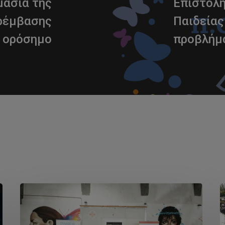
μασία της
Επιστολ
αρέμβασης
Παιδείας
α ορόσημο
προβλήμα