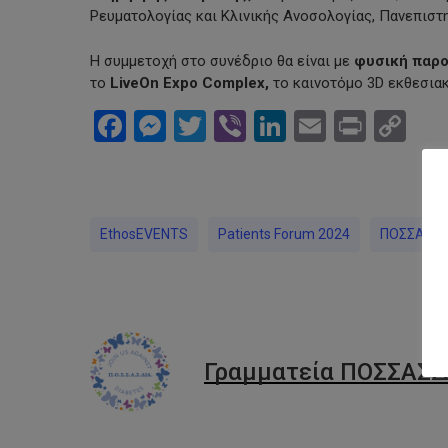
Ρευματολογίας και Κλινικής Ανοσολογίας, Πανεπιστη
Η συμμετοχή στo συνέδριο θα είναι με
φυσική παρ
το
LiveOn Expo Complex,
το καινοτόμο 3D εκθεσιακ
Facebook
Messenger
Twitter
Viber
LinkedIn
Email
Print
Co
Li
EthosEVENTS
Patients Forum 2024
ΠΟΣΣΑΣΔΙ
Γραμματεία ΠΟΣΣΑΣΔ