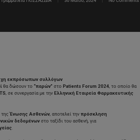
Γραμματεία ΠΟΣΣΑΣΔΙΑ
30 Μαΐου, 2024
No Comments
έχη εκπρόσωπων συλλόγων
οί
θα δώσουν το
“παρών”
στο
Patients Forum 2024
, το οποίο θα
TS
, σε συνεργασία με την
Ελληνική Εταιρεία Φαρμακευτικής
η της
Ένωσης Ασθενών
, αποτελεί την
πρόσκληση
νικών δεδομένων
στο ταξίδι του ασθενή, για
γείας
.