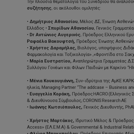
Την πλούσια θεματολογία του Συνεδρίου θα αναλύσ
συζήτησης
, οι ακόλουθοι ομιλητές:
•
Δημήτριος Αθανασίου
, Μέλος ΔΣ, Ένωση Ασθενώ
Ελλάδος •
Σπυρίδων Αθανασίου
, Γενικός Γραμματέα
•
Dr Αντώνιος Αυγερινός
, Πρόεδρος Ελληνικού Ερ
Ραφαέλα Βακουφτσή,
Πρόεδρος Ένωσης Ασθενών
•
Χρήστος Δαραμήλας,
Βιολόγος, υποψήφιος Διδάκτ
Φαρμακολογία και Τοξικολογία» ,«Φροντίδα στο Σακχ
•
Μαρία Ευστρατίου,
Αναπληρώτρια Γραμματέας Δ.
Συλλόγου Γονέων και Φίλων Παιδιών με Καρκίνο “Ηλ
•
Μένια Κουκουγιάννη,
Συν-ιδρύτρια της ΑμΚΕ ΚΑΡΚΙ
ηλικία, Managing Partner “The addcase – Business an
•
Ευαγγελία Κοράκη,
Πρόεδρος HACRO (Ελληνικός Σ
& Διευθύνουσα Σύμβουλος, CORONIS Research ΑΕ
•
Ιωάννης Κωτσιόπουλος,
Γενικός Διευθυντής, PhA
•
Χρήστος Μαρτάκος,
Ιδρυτικό Μέλος & Πρόεδρος 
Access» (ΕΛ.Ε.Μ.Α) & Governmental & Industrial Relatio
•
Φλώρα Μπακοπούλου,
Πρόεδρος Επιτροπής Αξιο