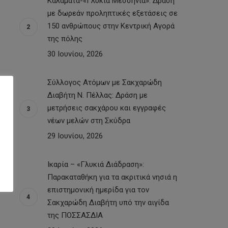
Καλαμάτα-«Γλυκιά Μεσσηνία»: Δράση
με δωρεάν προληπτικές εξετάσεις σε
150 ανθρώπους στην Κεντρική Αγορά
της πόλης
30 Ιουνίου, 2026
Σύλλογος Ατόμων με Σακχαρώδη
Διαβήτη Ν. Πέλλας: Δράση με
μετρήσεις σακχάρου και εγγραφές
νέων μελών στη Σκύδρα
29 Ιουνίου, 2026
Ικαρία – «Γλυκιά Διάδραση»:
Παρακαταθήκη για τα ακριτικά νησιά η
επιστημονική ημερίδα για τον
Σακχαρώδη Διαβήτη υπό την αιγίδα
της ΠΟΣΣΑΣΔΙΑ