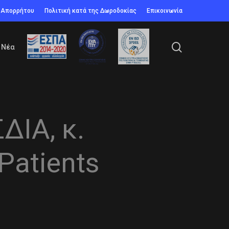
ή Απορρήτου
Πολιτική κατά της Δωροδοκίας
Επικοινωνία
search
Νέα
ΙΑ, κ.
Patients