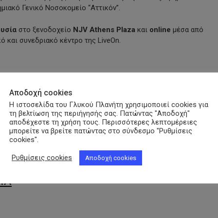
μιακό Γενικό Νοσοκομείο “Αττικόν”.
ουσία
στο ξενοδοχείο
NJV Athens Plaza
και
online
μέσα από
ό και συνεδριακό κέντρο της LiveOn.
py
nk
Αποδοχή cookies
Η ιστοσελίδα του Γλυκού Πλανήτη χρησιμοποιεί cookies για
τη βελτίωση της περιήγησής σας. Πατώντας "Αποδοχή"
Α
αποδέχεστε τη χρήση τους. Περισσότερες λεπτομέρειες
μπορείτε να βρείτε πατώντας στο σύνδεσμο "Ρυθμίσεις
cookies".
Ρυθμίσεις cookies
Αποδοχή cookies
ΙΑ