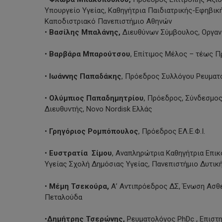
Υπουργείο Υγείας, Καθηγήτρια Παιδιατρικής-Εφηβικής
Καποδιστριακό Πανεπιστήμιο Αθηνών
•
Βασίλης Μπαλάνης,
Διευθύνων Σύμβουλος, Οργανι
•
Βαρβάρα Μπαρούτσου
, Επίτιμος Μέλος – τέως Π
•
Ιωάννης Παπαδάκης
, Πρόεδρος Συλλόγου Ρευματ
•
Ολύμπιος Παπαδημητρίου
, Πρόεδρος, Σύνδεσμο
Διευθυντής, Novo Nordisk Ελλάς
•
Γρηγόριος Ρομπόπουλος
, Πρόεδρος ΕΛ.Ε.Φ.Ι.
•
Eυστρατία Σίμου
, Αναπληρώτρια Καθηγήτρια Επι
Υγείας Σχολή Δημόσιας Υγείας, Πανεπιστήμιο Δυτικ
•
Μέμη Τσεκούρα,
Α’ Αντιπρόεδρος ΔΣ, Ένωση Ασθ
Πεταλούδα
•
Δημήτρης Τσερώνης,
Ρευματολόγος PhDc , Επιστη