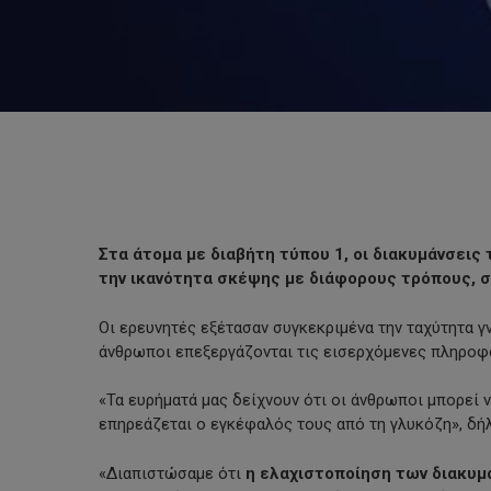
Στα άτομα με διαβήτη τύπου 1, οι διακυμάνσεις
την ικανότητα σκέψης με διάφορους τρόπους, σ
Οι ερευνητές εξέτασαν συγκεκριμένα την ταχύτητα γ
άνθρωποι επεξεργάζονται τις εισερχόμενες πληροφο
«Τα ευρήματά μας δείχνουν ότι οι άνθρωποι μπορεί 
Hit enter to search or ESC to close
επηρεάζεται ο εγκέφαλός τους από τη γλυκόζη», δή
«Διαπιστώσαμε ότι
η ελαχιστοποίηση των διακυμά