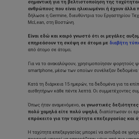
σημαντική για τη βελτιστοποίηση της ταχύτητας
ανθρώπους που είναι ηλικιωμένοι ή έχουν άλλα 
δήλωσε η Germine, διευθύντρια του Εργαστηρίου Τε
McLean, στη Βοστώνη.
Είναι εδώ και καιρό γνωστό ότι οι μεγάλες αυξ
επηρεάσουν τη σκέψη σε άτομα με
διαβήτη τύπ
από άτομο σε άτομο;
Για να το ανακαλύψουν, χρησιμοποίησαν φορητούς 
smartphone, μέσω των οποίων συνέλεξαν δεδομένα γ
Κατά τη διάρκεια 15 ημερών, τα δεδομένα για τα επ
αισθητήρων κάθε πέντε λεπτά. Οι συμμετέχοντες συ
Όπως ήταν αναμενόμενο,
οι γνωστικές δεξιότητες
πολύ χαμηλά είτε πολύ υψηλά
, διαπίστωσαν οι ε
επρόκειτο για την ταχύτητα επεξεργασίας και όχ
Η ταχύτητα επεξεργασίας μπορεί να αντιδρά σε γρήγ