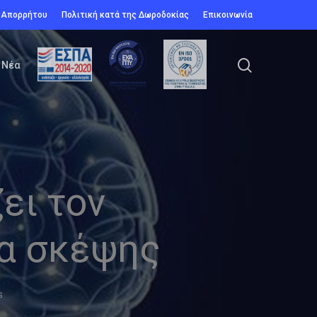
ή Απορρήτου
Πολιτική κατά της Δωροδοκίας
Επικοινωνία
search
Νέα
ει τον
τα σκέψης
s