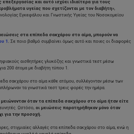
 επεξεργασίας και αυτό ισχύει ιδιαίτερα για τους
προβλήματα υγείας που σχετίζονται με τον διαβήτη
»,
χνολογίας Εγκεφάλου και Γνωστικής Υγείας του Νοσοκομείου
ομειώσεις στα επίπεδα σακχάρου στο αίμα, μπορούν να
ου 1
.
Σε ποιο βαθμό συμβαίνει όμως αυτό και ποιες οι διαφορές
ψηφιακούς αισθητήρες γλυκόζης και γνωστικά τεστ μέσω
ια 200 άτομα με διαβήτη τύπου 1.
ίπεδα σακχάρου στο αίμα κάθε ατόμου, συλλέγονταν μέσω των
μπλήρωναν τα γνωστικά τεστ τρεις φορές την ημέρα.
 μειώνονταν όταν τα επίπεδα σακχάρου στο αίμα ήταν είτε
ρευνητές. Ωστόσο,
οι μειώσεις παρατηρήθηκαν μόνο όταν
ι για την προσοχή.
ορες, στιγμιαίες αλλαγές στα επίπεδα σακχάρου στο αίμα, ενώ η