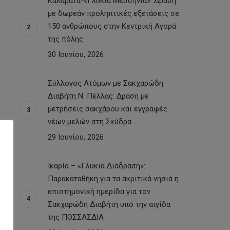
Καλαμάτα-«Γλυκιά Μεσσηνία»: Δράση
με δωρεάν προληπτικές εξετάσεις σε
150 ανθρώπους στην Κεντρική Αγορά
της πόλης
30 Ιουνίου, 2026
Σύλλογος Ατόμων με Σακχαρώδη
Διαβήτη Ν. Πέλλας: Δράση με
μετρήσεις σακχάρου και εγγραφές
νέων μελών στη Σκύδρα
29 Ιουνίου, 2026
Ικαρία – «Γλυκιά Διάδραση»:
Παρακαταθήκη για τα ακριτικά νησιά η
επιστημονική ημερίδα για τον
Σακχαρώδη Διαβήτη υπό την αιγίδα
της ΠΟΣΣΑΣΔΙΑ