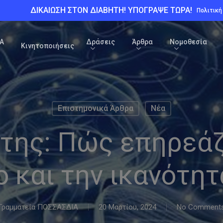
ΔΙΚΑΙΩΣΗ ΣΤΟΝ ΔΙΑΒΗΤΗ! ΥΠΟΓΡΑΨΕ ΤΩΡΑ!
Πολιτικ
Α
Δράσεις
Άρθρα
Νομοθεσία
Κινητοποιήσεις
Επιστημονικά Άρθρα
Νέα
της: Πώς επηρεάζ
 και την ικανότη
Γραμματεία ΠΟΣΣΑΣΔΙΑ
20 Μαρτίου, 2024
No Comment