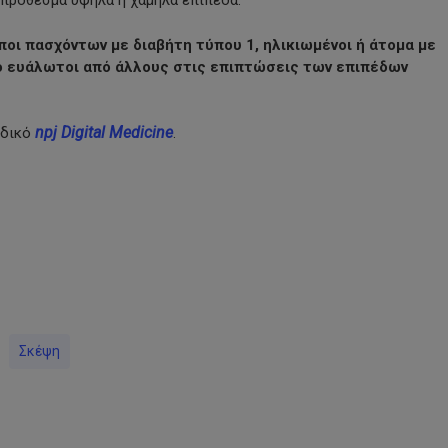
οπρόθεσμα υψηλά ή χαμηλά επίπεδα.
ποι πασχόντων με διαβήτη τύπου 1, ηλικιωμένοι ή άτομα με
ιο ευάλωτοι από άλλους στις επιπτώσεις των επιπέδων
npj Digital Medicine
οδικό
.
py
nk
Σκέψη