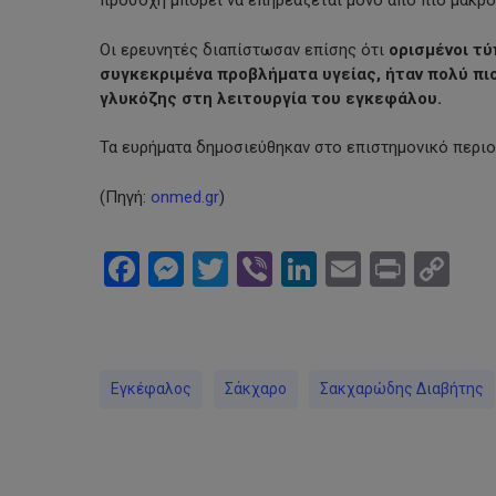
προσοχή μπορεί να επηρεάζεται μόνο από πιο μακρ
Οι ερευνητές διαπίστωσαν επίσης ότι
ορισμένοι τύ
συγκεκριμένα προβλήματα υγείας, ήταν πολύ π
γλυκόζης στη λειτουργία του εγκεφάλου.
Τα ευρήματα δημοσιεύθηκαν στο επιστημονικό περι
(Πηγή:
onmed.gr
)
Facebook
Messenger
Twitter
Viber
LinkedIn
Email
Print
Co
Li
Εγκέφαλος
Σάκχαρο
Σακχαρώδης Διαβήτης