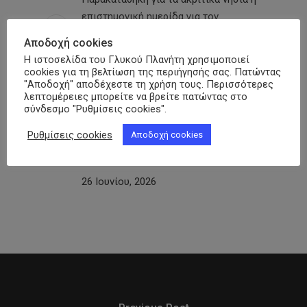
επιστημονική ημερίδα για τον
Σακχαρώδη Διαβήτη υπό την αιγίδα
Αποδοχή cookies
της ΠΟΣΣΑΣΔΙΑ
Η ιστοσελίδα του Γλυκού Πλανήτη χρησιμοποιεί
29 Ιουνίου, 2026
cookies για τη βελτίωση της περιήγησής σας. Πατώντας
"Αποδοχή" αποδέχεστε τη χρήση τους. Περισσότερες
λεπτομέρειες μπορείτε να βρείτε πατώντας στο
σύνδεσμο "Ρυθμίσεις cookies".
150 χρόνια Lilly και 32 χρόνια
Φαρμασέρβ-Λίλλυ: Eπετειακή
Ρυθμίσεις cookies
Αποδοχή cookies
εκδήλωση – Εκπροσωπήθηκε και η
ΠΟΣΣΑΣΔΙΑ
26 Ιουνίου, 2026