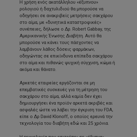
Η χρήση ενός ακατάλληλου «έξυπνου»
ρολογιού ή δαχτυλιδιού θα μπορούσε να
οδηγήσει σε ανακριβείς μετρήσεις σακχάρου
στο αίμα, με «δυνητικά καταστροφικές»
συνέπειες, δήλωσε ο Δρ. Robert Gabbay, της
Αμερικανικής Ένωσης Διαβήτη. Αυτό θα
μπορούσε να κάνει τους πάσχοντες να
λαμβάνουν λάθος δόσεις φαρμάκων,
οδηγώντας σε επικίνδυνα επίπεδα σακχάρου
στο αίμα και πιθανώς ψυχική σύγχυση, κώμα ή
ακόμα και θάνατο.
Αρκετές εταιρείες εργάζονται σε μη
επεμβατικές συσκευές για τη μέτρηση του
σακχάρου στο αίμα, αλλά καμία δεν έχει
δημιουργήσει ένα προϊόν αρκετά ακριβές και
ασφαλές ώστε να λάβει την έγκριση του FDA,
είπε ο Δρ David Klonoff, ο οποίος ερευνά την
τεχνολογία του διαβήτη εδώ και 25 χρόνια.
Η τεχνολογία που επιτρέπει σε «έξυπνα»