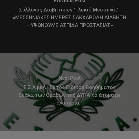
Previous Post
Σύλλογος Διαβητικών "Γλυκιά Μεσσηνία":
«ΜΕΣΣΗΝΙΑΚΕΣ ΗΜΕΡΕΣ ΣΑΚΧΑΡΩΔΗ ΔΙΑΒΗΤΗ
– ΥΨΩΝΟΥΜΕ ΑΣΠΙΔΑ ΠΡΟΣΤΑΣΙΑΣ»
Next Post
Ε.Σ.Α.μεΑ.: Εκτός Ειδικού Βοηθήματος
Ευάλωτων Ομάδων της ΔΥΠΑ τα άτομα με
αναπηρία…