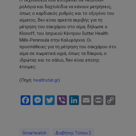
ρολόγια και δαχτυλίδια να κάνουν μετρήσεις,
όπως ο καρδιακός ρυθμός και το οξυγόνο του
αίματος, δεν είναι αρκετά ακριβής για τη
μέτρηση του σακχάρου στο αίμα, δήλωσε ο
Klonoff, του Ιατρικού Κέντρου Sutter Health
Mills-Peninsula στην Καλιφόρνια. Οι
προσπάθειες για τη μέτρηση του σακχάρου στο
αίμα σε σωματικά υγρά, όπως τα δάκρυα, ο
ιδρώτας και το σάλιο, δεν είναι επίσης
έτοιμες.
(Πηγή:
healthstat.gr
)
Facebook
Messenger
Twitter
Viber
LinkedIn
Email
Print
Cop
Link
Smartwatch
Διαβήτης Τύπου 2