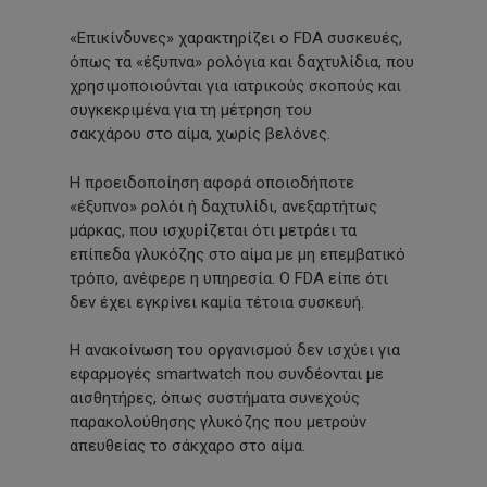
«Επικίνδυνες» χαρακτηρίζει ο FDA συσκευές,
όπως τα «έξυπνα» ρολόγια και δαχτυλίδια, που
χρησιμοποιούνται για ιατρικούς σκοπούς και
συγκεκριμένα για τη μέτρηση του
σακχάρου στο αίμα, χωρίς βελόνες.
Η προειδοποίηση αφορά οποιοδήποτε
«έξυπνο» ρολόι ή δαχτυλίδι, ανεξαρτήτως
μάρκας, που ισχυρίζεται ότι μετράει τα
επίπεδα γλυκόζης στο αίμα με μη επεμβατικό
τρόπο, ανέφερε η υπηρεσία. Ο FDA είπε ότι
δεν έχει εγκρίνει καμία τέτοια συσκευή.
Η ανακοίνωση του οργανισμού δεν ισχύει για
εφαρμογές smartwatch που συνδέονται με
αισθητήρες, όπως συστήματα συνεχούς
παρακολούθησης γλυκόζης που μετρούν
απευθείας το σάκχαρο στο αίμα.