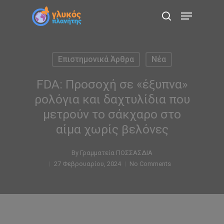
Skip
Menu
to
search
main
content
Επιστημονικά Άρθρα
Νέα
FDA: Προσοχή σε «έξυπνα»
ρολόγια και δαχτυλίδια που
μετρούν το σάκχαρο στο
αίμα χωρίς βελόνες
By
Γραμματεία ΠΟΣΣΑΣΔΙΑ
27 Φεβρουαρίου, 2024
No Comments