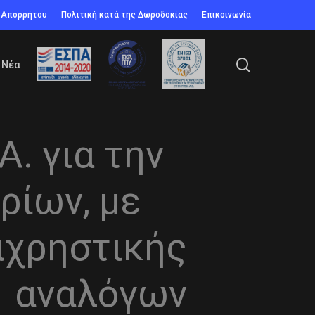
ή Απορρήτου
Πολιτική κατά της Δωροδοκίας
Επικοινωνία
search
Νέα
Α. για την
ρίων, με
αχρηστικής
1 αναλόγων