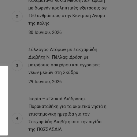
Καλαμάτα-«Γλυκιά Μεσσηνία»: Δράση
με δωρεάν προληπτικές εξετάσεις σε
150 ανθρώπους στην Κεντρική Αγορά
της πόλης
30 Ιουνίου, 2026
Σύλλογος Ατόμων με Σακχαρώδη
Διαβήτη Ν. Πέλλας: Δράση με
μετρήσεις σακχάρου και εγγραφές
νέων μελών στη Σκύδρα
29 Ιουνίου, 2026
Ικαρία – «Γλυκιά Διάδραση»:
Παρακαταθήκη για τα ακριτικά νησιά η
επιστημονική ημερίδα για τον
Σακχαρώδη Διαβήτη υπό την αιγίδα
της ΠΟΣΣΑΣΔΙΑ