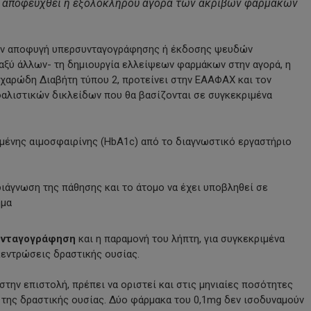
να αποφευχθεί η εξολοκλήρου αγορά των ακριβών φαρμάκων
την αποφυγή υπερσυνταγογράφησης ή έκδοσης ψευδών
ξύ άλλων- τη δημιουργία ελλείψεων φαρμάκων στην αγορά, η
κχαρώδη Διαβήτη τύπου 2, προτείνει στην ΕΑΑΦΑΧ και τον
αλιστικών δικλείδων που θα βασίζονται σε συγκεκριμένα
μένης αιμοσφαιρίνης (HbA1c) από το διαγνωστικό εργαστήριο
ιάγνωση της πάθησης και το άτομο να έχει υποβληθεί σε
ημα
συνταγογράφηση
και η παραμονή του λήπτη, για συγκεκριμένα
κεντρώσεις δραστικής ουσίας.
στην επιστολή, πρέπει να οριστεί και στις μηνιαίες ποσότητες
 της δραστικής ουσίας. Δύο φάρμακα του 0,1mg δεν ισοδυναμούν