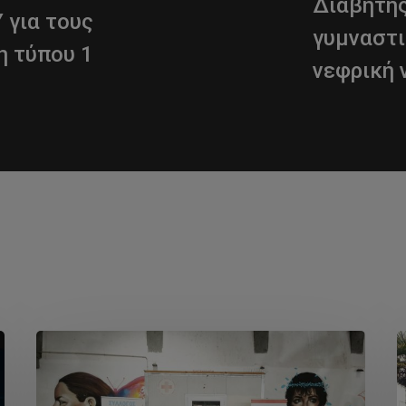
Διαβήτης
 για τους
γυμναστι
η τύπου 1
νεφρική 