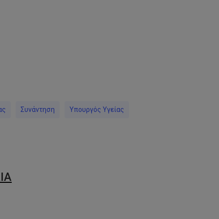
py
nk
ας
Συνάντηση
Υπουργός Υγείας
ΙΑ