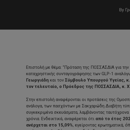
By
Γρ
Επιστολή με θέμα: “Πρόταση της ΠΟΣΣΑΣΔΙΑ για την
καταχρηστικής συνταγογράφησης των GLP-1 αναλόγ
Γεωργιάδη
και τον
Σύμβουλο Υπουργού Υγείας, κ.
τον τελευταίο, ο Πρόεδρος της ΠΟΣΣΑΣΔΙΑ, κ. 
Στην επιστολή αναφέρονται οι προτάσεις της Ομοσπ
Hit enter to search or ESC to close
ανάλογα, των πασχόντων με Σακχαρώδη Διαβήτη τύπο
συγκεκριμένα σκευάσματα, λαμβάνοντας ταυτόχρονα 
χρόνια. Ενδεικτικά, αναφέρεται ότι
από το έτος 20
, ό
ανέρχεται στο 15,09%
, εγείροντας ερωτηματικά