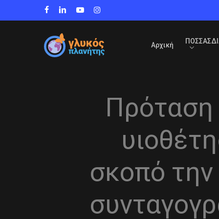
Skip
facebook
linkedin
youtube
instagram
to
main
content
ΠΟΣΣΑΣΔΙ
Αρχική
Πρόταση τ
υιοθέτη
σκοπό την
συνταγογρ