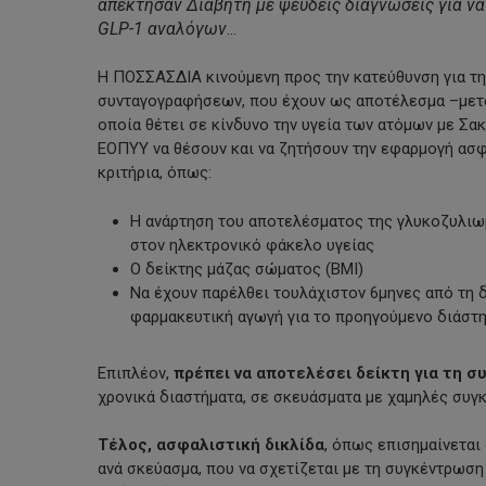
απέκτησαν Διαβήτη με ψευδείς διαγνώσεις για 
GLP-1 αναλόγων
…
Η ΠΟΣΣΑΣΔΙΑ κινούμενη προς την κατεύθυνση για 
συνταγογραφήσεων, που έχουν ως αποτέλεσμα –μετα
οποία θέτει σε κίνδυνο την υγεία των ατόμων με Σα
ΕΟΠΥΥ να θέσουν και να ζητήσουν την εφαρμογή ασφ
κριτήρια, όπως:
Η ανάρτηση του αποτελέσματος της γλυκοζυλιω
στον ηλεκτρονικό φάκελο υγείας
Ο δείκτης μάζας σώματος (BMI)
Να έχουν παρέλθει τουλάχιστον 6μηνες από τη δ
φαρμακευτική αγωγή για το προηγούμενο διάστ
Επιπλέον,
πρέπει να αποτελέσει δείκτη για τη 
χρονικά διαστήματα, σε σκευάσματα με χαμηλές συγ
Τέλος, ασφαλιστική δικλίδα
, όπως επισημαίνεται 
ανά σκεύασμα, που να σχετίζεται με τη συγκέντρωση