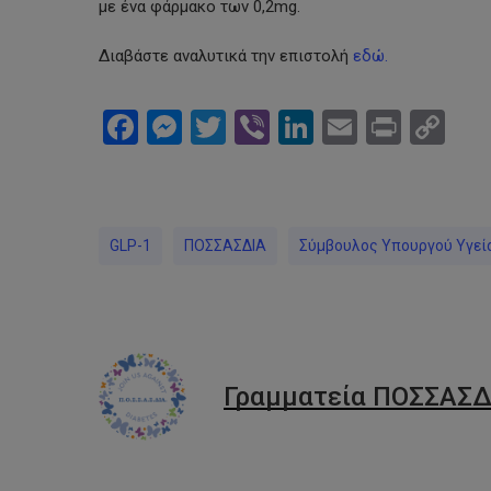
με ένα φάρμακο των 0,2mg.
Διαβάστε αναλυτικά την επιστολή
εδώ.
Facebook
Messenger
Twitter
Viber
LinkedIn
Email
Print
Co
Li
GLP-1
ΠΟΣΣΑΣΔΙΑ
Σύμβουλος Υπουργού Υγεί
Γραμματεία ΠΟΣΣΑΣΔ