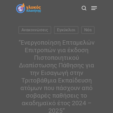
Skip
Menu
to
search
main
content
Ανακοινώσεις
Εγκύκλιοι
Νέα
“Ενεργοποίηση Επταμελών
Επιτροπών για έκδοση
Πιστοποιητικού
Διαπίστωσης Πάθησης για
την Εισαγωγή στην
Τριτοβάθμια Εκπαίδευση
ατόμων που πάσχουν από
σοβαρές παθήσεις το
ακαδημαϊκό έτος 2024 –
2025”