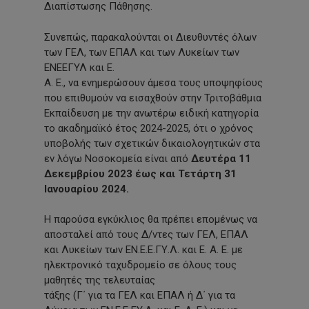
Διαπίστωσης Πάθησης.
Συνεπώς, παρακαλούνται οι Διευθυντές όλων
των ΓΕΛ, των ΕΠΑΛ και των Λυκείων των
ΕΝΕΕΓΥΛ και Ε.
Α. Ε., να ενημερώσουν άμεσα τους υποψηφίους
που επιθυμούν να εισαχθούν στην Τριτοβάθμια
Εκπαίδευση με την ανωτέρω ειδική κατηγορία
το ακαδημαϊκό έτος 2024-2025, ότι ο χρόνος
υποβολής των σχετικών δικαιολογητικών στα
εν λόγω Νοσοκομεία είναι από
Δευτέρα 11
Δεκεμβρίου 2023 έως και Τετάρτη 31
Ιανουαρίου 2024.
Η παρούσα εγκύκλιος θα πρέπει επομένως να
αποσταλεί από τους Δ/ντες των ΓΕΛ, ΕΠΑΛ
και Λυκείων των ΕΝ.Ε.Ε.ΓΥ.Λ. και Ε. Α. Ε. με
ηλεκτρονικό ταχυδρομείο σε όλους τους
μαθητές της τελευταίας
τάξης (Γ΄ για τα ΓΕΛ και ΕΠΑΛ ή Δ΄ για τα