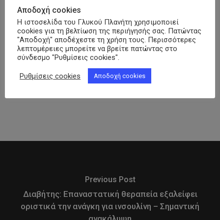
Αποδοχή cookies
29 Ιουνίου, 2026
Η ιστοσελίδα του Γλυκού Πλανήτη χρησιμοποιεί
cookies για τη βελτίωση της περιήγησής σας. Πατώντας
150 χρόνια Lilly και 32 χρόνια
"Αποδοχή" αποδέχεστε τη χρήση τους. Περισσότερες
λεπτομέρειες μπορείτε να βρείτε πατώντας στο
Φαρμασέρβ-Λίλλυ: Eπετειακή
σύνδεσμο "Ρυθμίσεις cookies".
εκδήλωση – Εκπροσωπήθηκε και η
ΠΟΣΣΑΣΔΙΑ
Ρυθμίσεις cookies
Αποδοχή cookies
26 Ιουνίου, 2026
Previous Post
Διαβήτης: Επαναστατική θεραπεία εξαλείφει
οριστικά την ανάγκη για ινσουλίνη – Σημαντική
ανακάλυψη