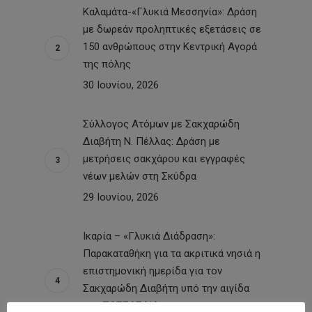
Καλαμάτα-«Γλυκιά Μεσσηνία»: Δράση
με δωρεάν προληπτικές εξετάσεις σε
150 ανθρώπους στην Κεντρική Αγορά
της πόλης
30 Ιουνίου, 2026
Σύλλογος Ατόμων με Σακχαρώδη
Διαβήτη Ν. Πέλλας: Δράση με
μετρήσεις σακχάρου και εγγραφές
νέων μελών στη Σκύδρα
29 Ιουνίου, 2026
Ικαρία – «Γλυκιά Διάδραση»:
Παρακαταθήκη για τα ακριτικά νησιά η
επιστημονική ημερίδα για τον
Σακχαρώδη Διαβήτη υπό την αιγίδα
της ΠΟΣΣΑΣΔΙΑ