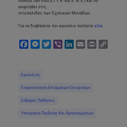
Λύκεια των ΕΝ.Ε.Ε.ΓΥ.Λ. και Ε. Α. Ε.) και να
αναρτηθεί στις
ιστοσελίδες των Σχολικών Μονάδων.
Για να διαβάσετε την εγκύκλιο πατήστε
εδώ
.
Facebook
Messenger
Twitter
Viber
LinkedIn
Email
Print
Cop
Link
Εγκύκλιος
Ενεργοποίηση Επταμελών Επιτροπών
Σοβαρές Παθήσεις
Υπουργείο Παιδείας Και Θρησκευμάτων