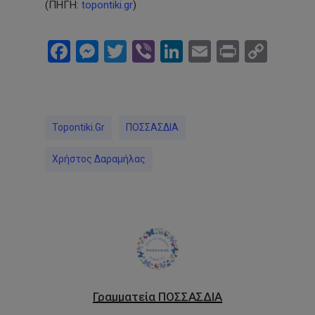
(ΠΗΓΗ:
topontiki.gr
)
Facebook
Messenger
Twitter
Viber
LinkedIn
Email
Print
Cop
Link
Topontiki.gr
ΠΟΣΣΑΣΔΙΑ
Χρήστος Δαραμήλας
Γραμματεία ΠΟΣΣΑΣΔΙΑ