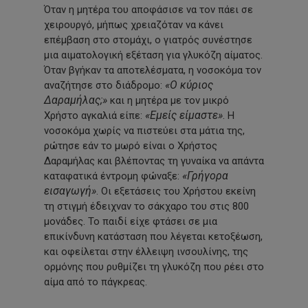
Όταν η μητέρα του αποφάσισε να τον πάει σε
χειρουργό, μήπως χρειαζόταν να κάνει
επέμβαση στο στομάχι, ο γιατρός συνέστησε
μια αιματολογική εξέταση για γλυκόζη αίματος.
Όταν βγήκαν τα αποτελέσματα, η νοσοκόμα τον
«Ο κύριος
αναζήτησε στο διάδρομο:
Δαραμήλας;»
και η μητέρα με τον μικρό
«Εμείς είμαστε»
Χρήστο αγκαλιά είπε:
. Η
νοσοκόμα χωρίς να πιστεύει στα μάτια της,
ρώτησε εάν το μωρό είναι ο Χρήστος
Δαραμήλας και βλέποντας τη γυναίκα να απάντα
«Γρήγορα
καταφατικά έντρομη φώναξε:
εισαγωγή»
. Οι εξετάσεις του Χρήστου εκείνη
τη στιγμή έδειχναν το σάκχαρο του στις 800
μονάδες. Το παιδί είχε φτάσει σε μια
επικίνδυνη κατάσταση που λέγεται κετοξέωση,
και οφείλεται στην έλλειψη ινσουλίνης, της
ορμόνης που ρυθμίζει τη γλυκόζη που ρέει στο
αίμα από το πάγκρεας.