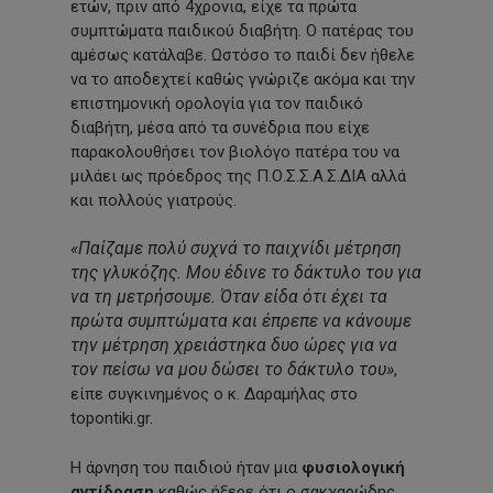
ετών, πριν από 4χρονια, είχε τα πρώτα
συμπτώματα παιδικού διαβήτη. Ο πατέρας του
αμέσως κατάλαβε. Ωστόσο το παιδί δεν ήθελε
να το αποδεχτεί καθώς γνώριζε ακόμα και την
επιστημονική ορολογία για τον παιδικό
διαβήτη, μέσα από τα συνέδρια που είχε
παρακολουθήσει τον βιολόγο πατέρα του να
μιλάει ως πρόεδρος της Π.Ο.Σ.Σ.Α.Σ.ΔΙΑ αλλά
και πολλούς γιατρούς.
«Παίζαμε πολύ συχνά το παιχνίδι μέτρηση
της γλυκόζης. Μου έδινε το δάκτυλο του για
να τη μετρήσουμε. Όταν είδα ότι έχει τα
πρώτα συμπτώματα και έπρεπε να κάνουμε
την μέτρηση χρειάστηκα δυο ώρες για να
τον πείσω να μου δώσει το δάκτυλο του»
,
είπε συγκινημένος ο κ. Δαραμήλας στο
topontiki.gr.
Η άρνηση του παιδιού ήταν μια
φυσιολογική
αντίδραση
καθώς ήξερε ότι ο σακχαρώδης