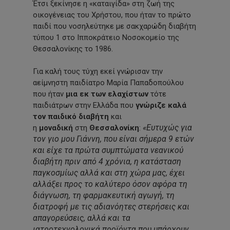
Έτσι ξεκίνησε η «καταιγίδα» στη ζωή της
οικογένειας του Χρήστου, που ήταν το πρώτο
παιδί που νοσηλεύτηκε με σακχαρώδη διαβήτη
τύπου 1 στο Ιπποκράτειο Νοσοκομείο της
Θεσσαλονίκης το 1986.
Για καλή τους τύχη εκεί γνώρισαν την
αείμνηστη παιδίατρο Μαρία Παπαδοπούλου
που ήταν
μια εκ των ελαχίστων
τότε
παιδιάτρων στην Ελλάδα που
γνώριζε καλά
τον παιδικό διαβήτη
και
«Ευτυχώς για
η
μοναδική
στη
Θεσσαλονίκη
:
τον γιο μου Γιάννη, που είναι σήμερα 9 ετών
και είχε τα πρώτα συμπτώματα νεανικού
διαβήτη πριν από 4 χρόνια, η κατάσταση
παγκοσμίως αλλά και στη χώρα μας, έχει
αλλάξει προς το καλύτερο όσον αφόρα τη
διάγνωση, τη φαρμακευτική αγωγή, τη
διατροφή με τις αδιανόητες στερήσεις και
απαγορεύσεις, αλλά και τα
ιατροτεχνολογικά προϊόντα που υπάρχουν