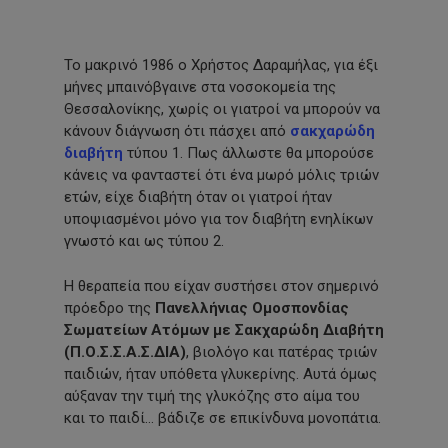
Το μακρινό 1986 ο Χρήστος Δαραμήλας, για έξι
μήνες μπαινόβγαινε στα νοσοκομεία της
Θεσσαλονίκης, χωρίς οι γιατροί να μπορούν να
κάνουν διάγνωση ότι πάσχει από
σακχαρώδη
διαβήτη
τύπου 1. Πως άλλωστε θα μπορούσε
κάνεις να φανταστεί ότι ένα μωρό μόλις τριών
ετών, είχε διαβήτη όταν οι γιατροί ήταν
υποψιασμένοι μόνο για τον διαβήτη ενηλίκων
γνωστό και ως τύπου 2.
Η θεραπεία που είχαν συστήσει στον σημερινό
πρόεδρο της
Πανελλήνιας Ομοσπονδίας
Σωματείων Ατόμων με Σακχαρώδη Διαβήτη
(Π.Ο.Σ.Σ.Α.Σ.ΔΙΑ)
, βιολόγο και πατέρας τριών
παιδιών, ήταν υπόθετα γλυκερίνης. Αυτά όμως
αύξαναν την τιμή της γλυκόζης στο αίμα του
και το παιδί… βάδιζε σε επικίνδυνα μονοπάτια.