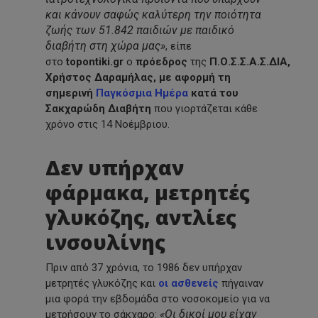
και κάνουν σαφώς καλύτερη την ποιότητα
ζωής των 51.842 παιδιών με παιδικό
διαβήτη στη χώρα μας»
, είπε
στο
topontiki.gr
ο
πρόεδρος
της
Π.Ο.Σ.Σ.Α.Σ.ΔΙΑ,
Χρήστος Δαραμήλας, με αφορμή τη
σημερινή
Παγκόσμια Ημέρα
κατά του
Σακχαρώδη Διαβήτη
που γιορτάζεται κάθε
χρόνο στις 14 Νοέμβριου.
Δεν υπήρχαν
φάρμακα, μετρητές
γλυκόζης, αντλίες
ινσουλίνης
Πριν από 37 χρόνια, το 1986 δεν υπήρχαν
μετρητές γλυκόζης και
οι ασθενείς
πήγαιναν
μια φορά την εβδομάδα στο νοσοκομείο για να
«Οι δικοί μου είχαν
μετρήσουν το σάκχαρο: