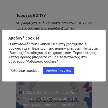
Παροχές ΕΟΠΥΥ
Δε γνωρίζετε τι δικαιούστε από τον ΕΟΠΥΥ ως
πάσχοντας από Σακχαρώδη Διαβήτη;
Αποδοχή cookies
Πατήστε εδώ και δείτε αναλυτικά
Η ιστοσελίδα του Γλυκού Πλανήτη χρησιμοποιεί
cookies για τη βελτίωση της περιήγησής σας. Πατώντας
"Αποδοχή" αποδέχεστε τη χρήση τους. Περισσότερες
λεπτομέρειες μπορείτε να βρείτε πατώντας στο
Δημοφιλή
σύνδεσμο "Ρυθμίσεις cookies".
Ρυθμίσεις cookies
Αποδοχή cookies
ΠΟΣΣΑΣΔΙΑ: Επιστολή προς Υπ.
Υγείας και ΕΟΠΥΥ για απαίτηση
άμεσης τροποποίησης του ΦΕΚ