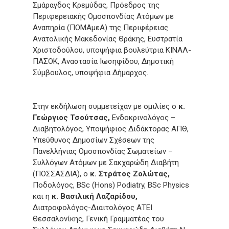
Σμάραγδος Κρεμύδας, Πρόεδρος της
Περιφερειακής Ομοσπονδίας Ατόμων με
Αναπηρία (ΠΟΜΑμεΑ) της Περιφέρειας
Ανατολικής Μακεδονίας Θράκης, Ευστρατία
Χριστοδούλου, υποψήφια βουλεύτρια ΚΙΝΑΛ-
ΠΑΣΟΚ, Αναστασία Ιωσηφίδου, Δημοτική
Σύμβουλος, υποψήφια Δήμαρχος.
Στην εκδήλωση συμμετείχαν με ομιλίες ο
κ.
Γεώργιος Τσούτσας,
Ενδοκρινολόγος –
Διαβητολόγος, Υποψήφιος Διδάκτορας ΑΠΘ,
Υπεύθυνος Δημοσίων Σχέσεων της
Πανελλήνιας Ομοσπονδίας Σωματείων –
Συλλόγων Ατόμων με Σακχαρώδη Διαβήτη
(ΠΟΣΣΑΣΔΙΑ), ο
κ. Στράτος Ζολώτας,
Ποδολόγος, BSc (Hons) Podiatry, BSc Physics
και η
κ. Βασιλική Λαζαρίδου,
Διατροφολόγος-Διαιτολόγος ΑΤΕΙ
Θεσσαλονίκης, Γενική Γραμματέας του