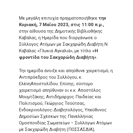
Με μεγάλη επιτυχία πραγματοποιήθηκε
την
Κυριακή, 7 Μαΐου 2023, στις 11:00 π.μ.,
στην αίθουσα της Δημοτικής Βιβλιοθήκης
Καβάλας, η Ημερίδα που διοργάνωσε ο
Σύλλογος Ατόμων με Σακχαρώδη Διαβήτη Ν.
Καβάλας «Γλυκιά Αγκαλιά», με τίτλο
«Η
φροντίδα του Σακχαρώδη Διαβήτη»
.
Την ημερίδα άνοιξε και απηύθυνε χαιρετισμό, η
Αντιπρόεδρος του Συλλόγου, κ.
ΕλένηΑποστολίδου. Επίσης, σύντομο
χαιρετισμό απηύθυναν οι κ.κ. Αποστόλος
Μουμτζάκης, Αντιδήμαρχος Παιδείας και
Πολιτισμού, Γεώργιος Τσούτσας,
Ενδοκρινολόγος-Διαβητολόγος, Υπεύθυνος
Δημοσίων Σχέσεων της Πανελλήνιας
Ομοσπονδίας Σωματείων – Συλλόγων Ατόμων
με Σακχαρώδη Διαβήτη (ΠΟΣΣΑΣΔΙΑ),