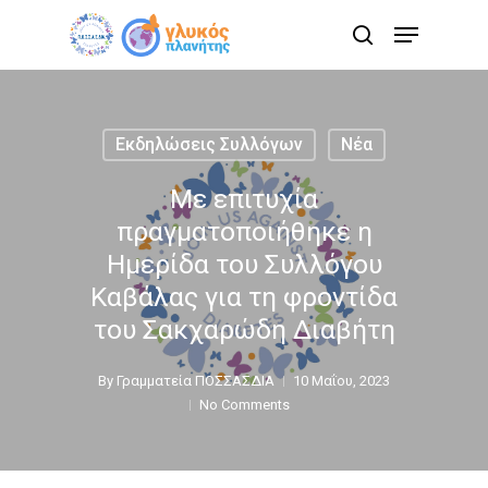
Skip
Menu
to
search
main
content
Εκδηλώσεις Συλλόγων
Νέα
Με επιτυχία
πραγματοποιήθηκε η
Ημερίδα του Συλλόγου
Καβάλας για τη φροντίδα
του Σακχαρώδη Διαβήτη
By
Γραμματεία ΠΟΣΣΑΣΔΙΑ
10 Μαΐου, 2023
No Comments