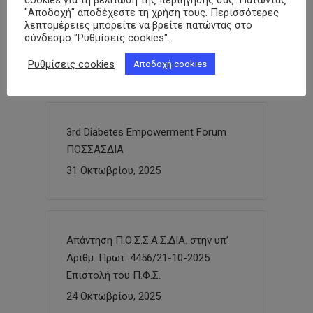
cookies για τη βελτίωση της περιήγησής σας. Πατώντας
Υγείας και ΕΟΠΥΥ για απαίτηση
"Αποδοχή" αποδέχεστε τη χρήση τους. Περισσότερες
άμεσης τροποποίησης του ΦΕΚ
λεπτομέρειες μπορείτε να βρείτε πατώντας στο
σύνδεσμο "Ρυθμίσεις cookies".
Β’5395/09-10-2025
3 Νοεμβρίου, 2025
Ρυθμίσεις cookies
Αποδοχή cookies
3rd Diabetes Empowerment Forum
ΠΟΣΣΑΣΔΙΑ
31 Οκτωβρίου, 2025
Απάντηση Π.Ο.Σ.Σ.Α.Σ.ΔΙΑ. στην υπ’
Αριθμ. Πρωτ. 4456/21-10-2025
Επιστολή του Π.Φ.Σ.
24 Οκτωβρίου, 2025