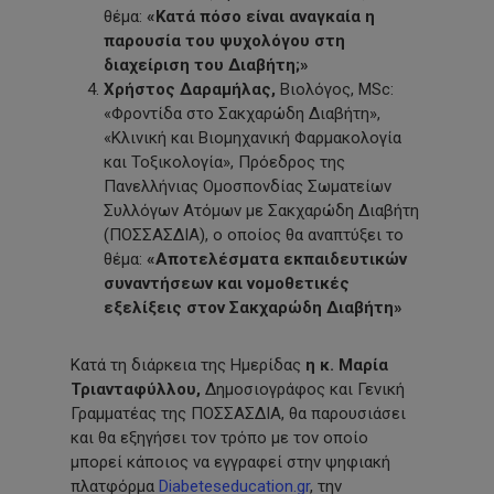
θέμα:
«Κατά πόσο
είναι αναγκαία η
παρουσία του ψυχολόγου στη
διαχείριση του Διαβήτη;»
Χρήστος Δαραμήλας,
Βιολόγος, MSc:
«Φροντίδα στο Σακχαρώδη Διαβήτη»,
«Κλινική και Βιομηχανική Φαρμακολογία
και Τοξικολογία», Πρόεδρος της
Πανελλήνιας Ομοσπονδίας Σωματείων
Συλλόγων Ατόμων με Σακχαρώδη Διαβήτη
(ΠΟΣΣΑΣΔΙΑ), ο οποίος θα αναπτύξει το
θέμα:
«Αποτελέσματα εκπαιδευτικών
συναντήσεων και νομοθετικές
εξελίξεις στον Σακχαρώδη Διαβήτη»
Κατά τη διάρκεια της Ημερίδας
η κ. Μαρία
Τριανταφύλλου,
Δημοσιογράφος και Γενική
Γραμματέας της ΠΟΣΣΑΣΔΙΑ, θα παρουσιάσει
και θα εξηγήσει τον τρόπο με τον οποίο
μπορεί κάποιος να εγγραφεί στην ψηφιακή
πλατφόρμα
Diabeteseducation.gr
, την