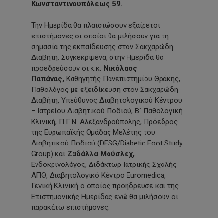
Κωνσταντινουπόλεως 59.
Την Ημερίδα θα πλαισιώσουν εξαίρετοι
επιστήμονες οι οποίοι θα μιλήσουν για τη
σημασία της εκπαίδευσης στον Σακχαρώδη
Διαβήτη. Συγκεκριμένα, στην Ημερίδα θα
προεδρεύσουν οι κ.κ.
Νικόλαος
Παπάνας,
Καθηγητής Πανεπιστημίου Θράκης,
Παθολόγος με εξειδίκευση στον Σακχαρώδη
Διαβήτη, Υπεύθυνος Διαβητολογικού Κέντρου
– Ιατρείου Διαβητικού Ποδιού, Β΄ Παθολογική
Κλινική, Π.Γ.Ν. Αλεξανδρούπολης, Πρόεδρος
της Ευρωπαϊκής Ομάδας Μελέτης του
Διαβητικού Ποδιού (DFSG/Diabetic Foot Study
Group) και
Ζαδάλλα Μούσλεχ,
Ενδοκρινολόγος, Διδάκτωρ Ιατρικής Σχολής
ΑΠΘ, Διαβητολογικό Κέντρο Euromedica,
Γενική Κλινική ο οποίος προήδρευσε και της
Επιστημονικής Ημερίδας ενώ θα μιλήσουν οι
παρακάτω επιστήμονες: