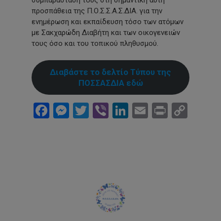
συμπαράστασή τους στη σημαντική αυτή
προσπάθεια της Π.Ο.Σ.Σ.Α.Σ.ΔΙΑ. για την
ενημέρωση και εκπαίδευση τόσο των ατόμων
με Σακχαρώδη Διαβήτη και των οικογενειών
τους όσο και του τοπικού πληθυσμού.
Διαβάστε το δελτίο Τύπου της
ΠΟΣΣΑΣΔΙΑ εδώ
Facebook
Messenger
Twitter
Viber
LinkedIn
Email
Print
Cop
Link