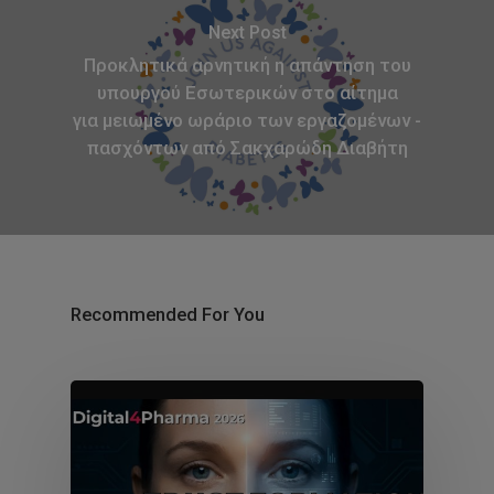
Next Post
Προκλητικά αρνητική η απάντηση του
υπουργού Εσωτερικών στο αίτημα
για μειωμένο ωράριο των εργαζομένων -
πασχόντων από Σακχαρώδη Διαβήτη
Recommended For You