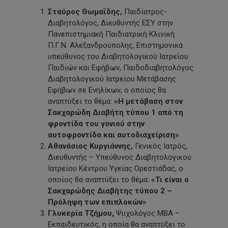
Σταύρος Θωμαΐδης,
Παιδίατρος-
Διαβητολόγος, Διευθυντής ΕΣΥ στην
Πανεπιστημιακή Παιδιατρική Κλινική
Π.Γ.Ν. Αλεξανδρούπολης, Επιστημονικά
υπεύθυνος του Διαβητολογικού Ιατρείου
Παιδιών και Εφήβων, Παιδοδιαβητολόγος
Διαβητολογικού Ιατρείου Μετάβασης
Εφήβων σε Ενηλίκων, ο οποίος θα
αναπτύξει το θέμα:
«Η μετάβαση στον
Σακχαρώδη Διαβήτη τύπου 1 από τη
φροντίδα του γονιού στην
αυτοφροντίδα και αυτοδιαχείριση»
Αθανάσιος Κυργιάννης,
Γενικός Ιατρός,
Διευθυντής – Υπεύθυνος Διαβητολογικού
Ιατρείου Κέντρου Υγείας Ορεστιάδας, ο
οποίος θα αναπτύξει το θέμα:
«
Τι είναι ο
Σακχαρώδης Διαβήτης τύπου 2 –
Πρόληψη των επιπλοκών
»
Γλυκερία Τζήμου,
Ψυχολόγος MBA –
Εκπαιδευτικός, η οποία θα αναπτύξει το