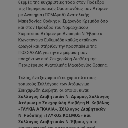
θερμές της ευχαριστίες τόσο στον Πρόεδρο
της Περιφερειακής Ομοσπονδίας των Ατόμων
με Αναπηρία (ΠΟΜΑμεΑ) Ανατολικής
Μακεδονίας Θράκης κ. Σμάραγδο Κρεμύδα όσο
και στον Πρόεδρο του Νομαρχιακού
Σωματείου Ατόμων με Αναπηρία Ν. Έβρου κ.
Κωνσταντίνο Ευθυμιάδη καθώς στάθηκαν
αρωγοί και στήριξαν την προσπάθεια της
ΠΟΣΣΑΣΔΙΑ για την ενημέρωση των
πασχόντων από Σακχαρώδη Διαβήτη της
Περιφέρειας Ανατολικής Μακεδονίας Θράκης.
Τέλος, ένα ξεχωριστό ευχαριστώ στους
τοπικούς Συλλόγους των Ατόμων με
Σακχαρώδη Διαβήτη, οι οποίοι είναι:
Σύλλογος Διαβητικών Ν. Δράμας, Σύλλογος
Ατόμων με Σακχαρώδη Διαβήτη Ν. Καβάλας
«ΓΛΥΚΙΑ ΑΓΚΑΛΙΑ», Σύλλογος Διαβητικών
Ν. Ροδόπης «ΓΛΥΚΟΣ ΚΟΣΜΟΣ» και
Σύλλογος Διαβητικών Ν. Έβρου,
για τη