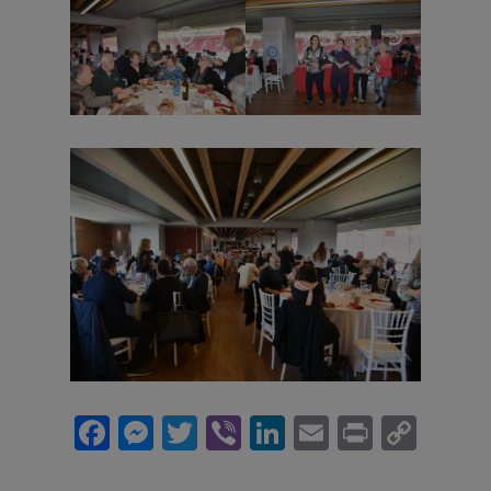
Facebook
Messenger
Twitter
Viber
LinkedIn
Email
Print
Cop
Link