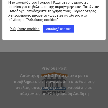
150 χρόνια Lilly και 32 χρόνια
Η ιστοσελίδα του Γλυκού Πλανήτη χρησιμοποιεί
cookies για τη βελτίωση της περιήγησής σας. Πατώντας
Φαρμασέρβ-Λίλλυ: Eπετειακή
"Αποδοχή" αποδέχεστε τη χρήση τους. Περισσότερες
εκδήλωση – Εκπροσωπήθηκε και η
λεπτομέρειες μπορείτε να βρείτε πατώντας στο
ΠΟΣΣΑΣΔΙΑ
σύνδεσμο "Ρυθμίσεις cookies".
26 Ιουνίου, 2026
Ρυθμίσεις cookies
Αποδοχή cookies
Previous Post
Απάντηση του ΕΟΠΥΥ σχετικά με τα
προβλήματα στην ανανέωση τοποθέτησης
αντλίας συνεχούς έγχυσης ινσουλίνης σε
πάσχοντες από Σακχαρώδη Διαβήτη