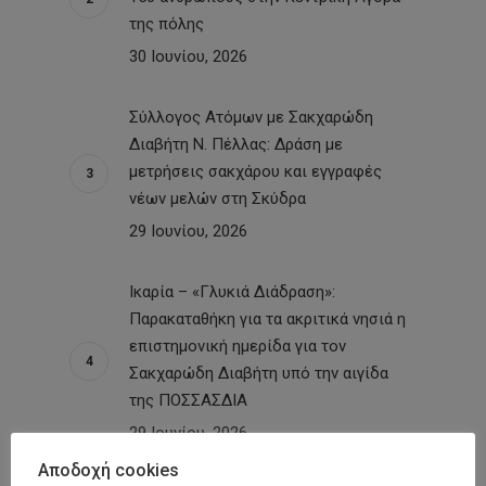
της πόλης
30 Ιουνίου, 2026
Σύλλογος Ατόμων με Σακχαρώδη
Διαβήτη Ν. Πέλλας: Δράση με
μετρήσεις σακχάρου και εγγραφές
νέων μελών στη Σκύδρα
29 Ιουνίου, 2026
Ικαρία – «Γλυκιά Διάδραση»:
Παρακαταθήκη για τα ακριτικά νησιά η
επιστημονική ημερίδα για τον
Σακχαρώδη Διαβήτη υπό την αιγίδα
της ΠΟΣΣΑΣΔΙΑ
29 Ιουνίου, 2026
Αποδοχή cookies