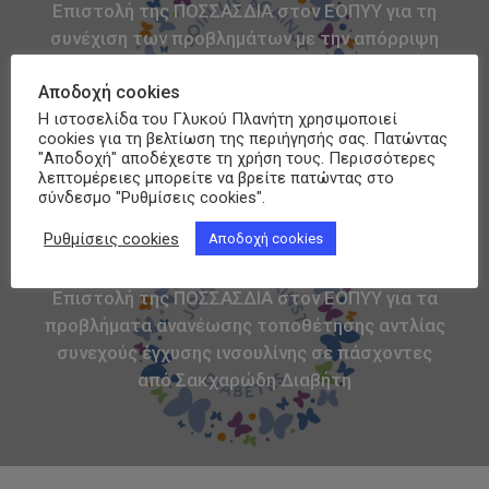
Επιστολή της ΠΟΣΣΑΣΔΙΑ στον ΕΟΠΥΥ για τη
συνέχιση των προβλημάτων με την απόρριψη
αναλωσίμων της αντλίας patch Omnipod Dash
Αποδοχή cookies
σε χρήστες στους οποίους εγκρίθηκε η
Η ιστοσελίδα του Γλυκού Πλανήτη χρησιμοποιεί
τοποθέτησή της
cookies για τη βελτίωση της περιήγησής σας. Πατώντας
"Αποδοχή" αποδέχεστε τη χρήση τους. Περισσότερες
λεπτομέρειες μπορείτε να βρείτε πατώντας στο
σύνδεσμο "Ρυθμίσεις cookies".
Ρυθμίσεις cookies
Αποδοχή cookies
Next Post
Επιστολή της ΠΟΣΣΑΣΔΙΑ στον ΕΟΠΥΥ για τα
προβλήματα ανανέωσης τοποθέτησης αντλίας
συνεχούς έγχυσης ινσουλίνης σε πάσχοντες
από Σακχαρώδη Διαβήτη