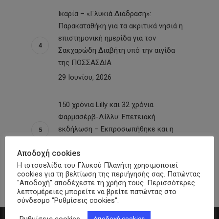
Ικαρία – «Γλυκιά Διάδραση»:
Παρακαταθήκη για τα ακριτικά νησιά η
επιστημονική ημερίδα για τον
Σακχαρώδη Διαβήτη υπό την αιγίδα
της ΠΟΣΣΑΣΔΙΑ
29 Ιουνίου, 2026
150 χρόνια Lilly και 32 χρόνια
Φαρμασέρβ-Λίλλυ: Eπετειακή
εκδήλωση – Εκπροσωπήθηκε και η
ΠΟΣΣΑΣΔΙΑ
Αποδοχή cookies
26 Ιουνίου, 2026
Η ιστοσελίδα του Γλυκού Πλανήτη χρησιμοποιεί
cookies για τη βελτίωση της περιήγησής σας. Πατώντας
"Αποδοχή" αποδέχεστε τη χρήση τους. Περισσότερες
λεπτομέρειες μπορείτε να βρείτε πατώντας στο
σύνδεσμο "Ρυθμίσεις cookies".
Ρυθμίσεις cookies
Αποδοχή cookies