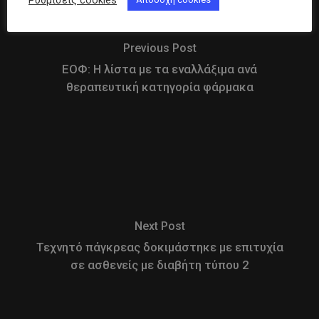
Previous Post
ΕΟΦ: Η λίστα με τα εναλλάξιμα ανά
θεραπευτική κατηγορία φάρμακα
Next Post
Τεχνητό πάγκρεας δοκιμάστηκε με επιτυχία
σε ασθενείς με διαβήτη τύπου 2