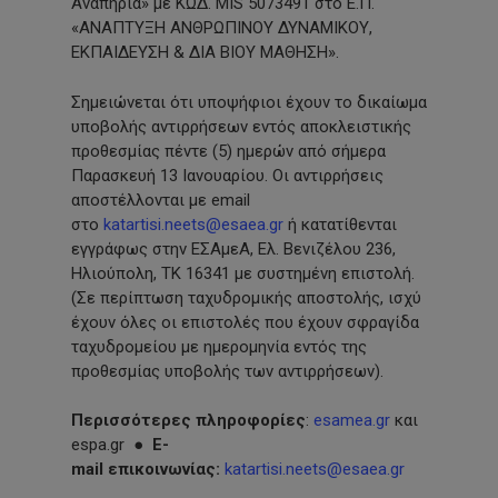
Αναπηρία» με ΚΩΔ. MIS 5073491 στο Ε.Π.
«ΑΝΑΠΤΥΞΗ ΑΝΘΡΩΠΙΝΟΥ ΔΥΝΑΜΙΚΟΥ,
ΕΚΠΑΙΔΕΥΣΗ & ΔΙΑ ΒΙΟΥ ΜΑΘΗΣΗ».
Σημειώνεται ότι υποψήφιοι έχουν το δικαίωμα
υποβολής αντιρρήσεων εντός αποκλειστικής
προθεσμίας πέντε (5) ημερών από σήμερα
Παρασκευή 13 Ιανουαρίου. Οι αντιρρήσεις
αποστέλλονται με email
στο
katartisi.neets@esaea.gr
ή κατατίθενται
εγγράφως στην ΕΣΑμεΑ, Ελ. Βενιζέλου 236,
Ηλιούπολη, ΤΚ 16341 με συστημένη επιστολή.
(Σε περίπτωση ταχυδρομικής αποστολής, ισχύ
έχουν όλες οι επιστολές που έχουν σφραγίδα
ταχυδρομείου με ημερομηνία εντός της
προθεσμίας υποβολής των αντιρρήσεων).
Περισσότερες πληροφορίες
:
esamea.gr
και
espa.gr ●
E-
mail επικοινωνίας:
katartisi.neets@esaea.gr