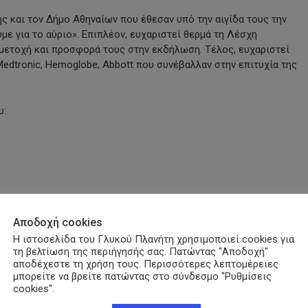
ς και τον Δήμο Αθηναίων που έθεσαν υπό την αιγίδα τους την
ε για το αύριο». Επιπλέον, ευχαριστεί θερμά τη Λέσχη
μετοχή και προσφορά τους στην εκδήλωση. Τέλος, ευχαριστεί
 Medtronic, Hemoglobe, Abbott που συνέβαλλαν στην επιτυχία της
υ:
Αποδοχή cookies
Η ιστοσελίδα του Γλυκού Πλανήτη χρησιμοποιεί cookies για
τη βελτίωση της περιήγησής σας. Πατώντας "Αποδοχή"
py
αποδέχεστε τη χρήση τους. Περισσότερες λεπτομέρειες
μπορείτε να βρείτε πατώντας στο σύνδεσμο "Ρυθμίσεις
nk
cookies".