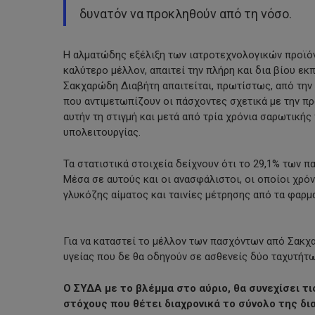
δυνατόν να προκληθούν από τη νόσο.
Η αλματώδης εξέλιξη των ιατροτεχνολογικών προϊόν
καλύτερο μέλλον, απαιτεί την πλήρη και δια βίου ε
Σακχαρώδη Διαβήτη απαιτείται, πρωτίστως, από την 
που αντιμετωπίζουν οι πάσχοντες σχετικά με την π
αυτήν τη στιγμή και μετά από τρία χρόνια σαρωτικ
υπολειτουργίας.
Τα στατιστικά στοιχεία δείχνουν ότι το 29,1% των 
Μέσα σε αυτούς και οι ανασφάλιστοι, οι οποίοι χρό
γλυκόζης αίματος και ταινίες μέτρησης από τα φαρ
Για να καταστεί το μέλλον των πασχόντων από Σακχ
υγείας που δε θα οδηγούν σε ασθενείς δύο ταχυτήτω
Ο ΣΥΔΑ με το βλέμμα στο αύριο, θα συνεχίσει τι
στόχους που θέτει διαχρονικά το σύνολο της δι