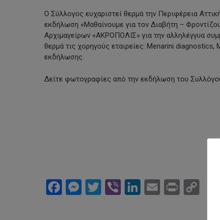
Ο Σύλλογος ευχαριστεί θερμά την Περιφέρεια Αττική
εκδήλωση «Μαθαίνουμε για τον Διαβήτη – Φροντίζουμ
Αρχιμαγείρων «ΑΚΡΟΠΟΛΙΣ» για την αλληλέγγυα συμ
θερμά τις χορηγούς εταιρείες: Menarini diagnostics,
εκδήλωσης.
Δείτε φωτογραφίες από την εκδήλωση του Συλλόγο
Facebook
Messenger
Twitter
Viber
LinkedIn
Email
Print
Co
Li