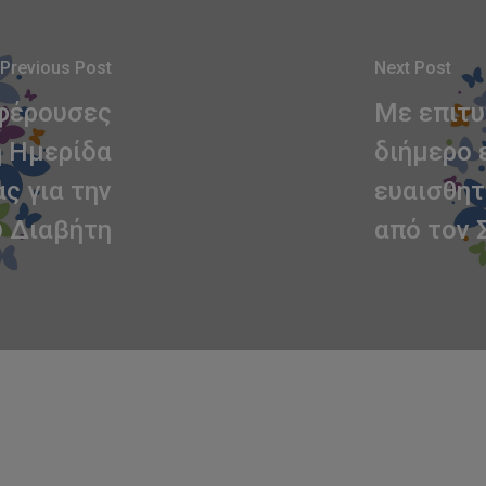
Previous Post
Next Post
αφέρουσες
Με επιτυ
η Ημερίδα
διήμερο 
ς για την
ευαισθητ
υ Διαβήτη
από τον 