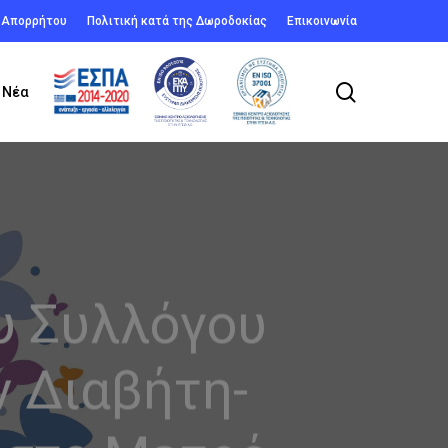
ή Απορρήτου
Πολιτική κατά της Δωροδοκίας
Επικοινωνία
search
Νέα
υ Συλλόγου
ν Διαβήτη-