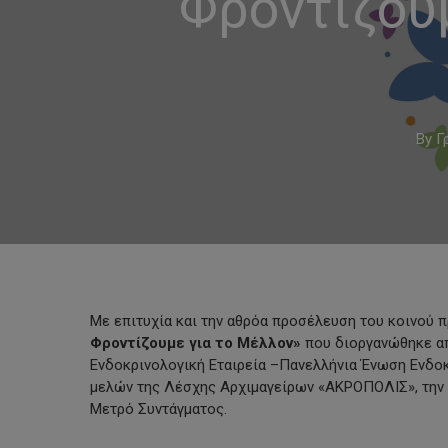
Φροντίζου
By
Γ
Με επιτυχία και την αθρόα προσέλευση του κοινού
Φροντίζουμε για το Μέλλον»
που διοργανώθηκε απ
Ενδοκρινολογική Εταιρεία –Πανελλήνια Ένωση Ενδοκ
Hit enter to search or ESC to close
μελών της Λέσχης Αρχιμαγείρων «ΑΚΡΟΠΟΛΙΣ», την
Μετρό Συντάγματος.