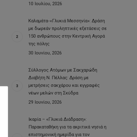
10 Ιουλίου, 2026
Καλαμάτα-«Γλυκιά Μεσσηνία»: Δράση
με δωρεάν προληπτικές εξετάσεις σε
150 ανθρώπους στην Κεντρική Αγορά
της πόλης
30 Ιουνίου, 2026
Σύλλογος Ατόμων με Σακχαρώδη
Διαβήτη Ν. Πέλλας: Δράση με
μετρήσεις σακχάρου και εγγραφές
νέων μελών στη Σκύδρα
29 Ιουνίου, 2026
Ικαρία – «Γλυκιά Διάδραση»:
Παρακαταθήκη για τα ακριτικά νησιά η
επιστημονική ημερίδα για τον