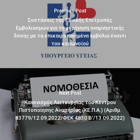
Previous Post
Συστάσεις της Εθνικής Επιτροπής
Εμβολιασμών για τη χορήγηση αναμνηστικής
δόσης με τα επικαιροποιημένα εμβόλια έναντι
του κορωνοϊού
Next Post
Κανονισμός Λειτουργίας του Κέντρου
Πιστοποίησης Αναπηρίας (ΚΕ.Π.Α.) (Αριθμ.
83779/12.09.2022/ΦΕΚ 4830 Β'/13.09.2022)