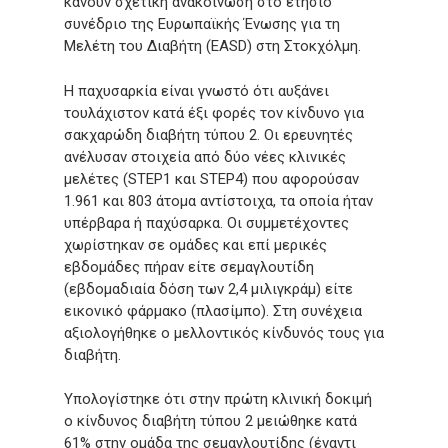
κάνουν σχετική ανακοίνωση στο ετήσιο
συνέδριο της Ευρωπαϊκής Ένωσης για τη
Μελέτη του Διαβήτη (EASD) στη Στοκχόλμη.
Η παχυσαρκία είναι γνωστό ότι αυξάνει
τουλάχιστον κατά έξι φορές τον κίνδυνο για
σακχαρώδη διαβήτη τύπου 2. Οι ερευνητές
ανέλυσαν στοιχεία από δύο νέες κλινικές
μελέτες (STEP1 και STEP4) που αφορούσαν
1.961 και 803 άτομα αντίστοιχα, τα οποία ήταν
υπέρβαρα ή παχύσαρκα. Οι συμμετέχοντες
χωρίστηκαν σε ομάδες και επί μερικές
εβδομάδες πήραν είτε σεμαγλουτίδη
(εβδομαδιαία δόση των 2,4 μιλιγκράμ) είτε
εικονικό φάρμακο (πλασίμπο). Στη συνέχεια
αξιολογήθηκε ο μελλοντικός κίνδυνός τους για
διαβήτη.
Υπολογίστηκε ότι στην πρώτη κλινική δοκιμή
ο κίνδυνος διαβήτη τύπου 2 μειώθηκε κατά
61% στην ομάδα της σεμαγλουτίδης (έναντι