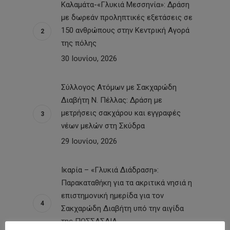
Καλαμάτα-«Γλυκιά Μεσσηνία»: Δράση
με δωρεάν προληπτικές εξετάσεις σε
150 ανθρώπους στην Κεντρική Αγορά
της πόλης
30 Ιουνίου, 2026
Σύλλογος Ατόμων με Σακχαρώδη
Διαβήτη Ν. Πέλλας: Δράση με
μετρήσεις σακχάρου και εγγραφές
νέων μελών στη Σκύδρα
29 Ιουνίου, 2026
Ικαρία – «Γλυκιά Διάδραση»:
Παρακαταθήκη για τα ακριτικά νησιά η
επιστημονική ημερίδα για τον
Σακχαρώδη Διαβήτη υπό την αιγίδα
της ΠΟΣΣΑΣΔΙΑ