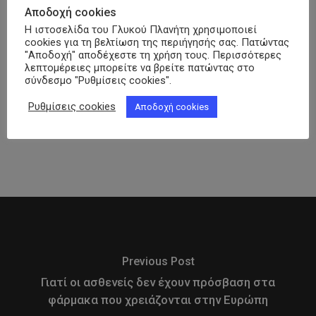
29 Ιουνίου, 2026
Αποδοχή cookies
Η ιστοσελίδα του Γλυκού Πλανήτη χρησιμοποιεί
cookies για τη βελτίωση της περιήγησής σας. Πατώντας
150 χρόνια Lilly και 32 χρόνια
"Αποδοχή" αποδέχεστε τη χρήση τους. Περισσότερες
Φαρμασέρβ-Λίλλυ: Eπετειακή
λεπτομέρειες μπορείτε να βρείτε πατώντας στο
σύνδεσμο "Ρυθμίσεις cookies".
εκδήλωση – Εκπροσωπήθηκε και η
ΠΟΣΣΑΣΔΙΑ
Ρυθμίσεις cookies
Αποδοχή cookies
26 Ιουνίου, 2026
Previous Post
Γιατί οι ασθενείς δεν έχουν πρόσβαση στα
φάρμακα που χρειάζονται στην Ευρώπη