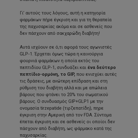
Γι’ αυτούς τους λόγους, αυτή η κατηγορία
φαρμάκων πήρε έγκριση και για τη θεραπεία
της παχυσαρκίας ακόμα και σε ασθενείς που
δεν πάσχουν από σακχαρώδη διαβήτη!
Αυτά ισχύουν σε ό,τι αφορά τους αγωνιστές
GLP-1. Έρχεται όμως τώρα η καινούργια
φουρνιά φαρμάκων η οποία εκτός του
πεπτιδίου GLP-1, συνδυάζει και
ένα δεύτερο
πεπτίδιο-ορμόνη, το GIP,
που ενισχύει αυτές
τις δράσεις, με ανώτερη επίδραση και στη
ρύθμιση του διαβήτη αλλά και με απώλεια
βάρους που φτάνει το 20% του σωματικού
βάρους. Ο συνδυασμός GIP+GLP1 με την
ονομασία tirzepatide (τιρζεπατίδη), πηρε
έγκριση στην Αμερική από τον FDA. Σύντομα
έπεται έγκριση και σε ασθενείς οι οποίοι δεν
πάσχουν από διαβήτη, ως φάρμακο κατά της
παχυσαρκίας.