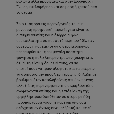
μάλιστα αλλά πρόσφατα και στην Ευρωπαϊκή
Ένωση κυκλοφόρησε και σε μορφή χαπιού από
το στόμα.
Σε ό,τι αφορά τις παρενέργειές τους, η
μοναδική πραγματική παρενέργεια είναι το
αίσθημα ναυτίας και η διάρροια ή/και
δυσκοιλιότητα σε ποσοστό περίπου 10% των
ασθενών ή και εμετοί αν ο θεραπευόμενος
παρασυρθεί και φάει μεγάλη ποσότητα
φαγητού ή πολύ λιπαρές τροφές (σκεφτείτε
ότι αυτή είναι η δουλειά τους, να σε
αποτρέπουν να τρως αλόγιστα και να μπορείς
να σταματάς την πρόσληψη τροφής, δηλαδή τη
βουλιμία, όταν καταλαβαίνεις ότι δεν πεινάς
άλλο). Στις παρενέργειες της σεμαγλουτίδης
αναφέρονται επίσης και η επιδείνωση της
αμφιβληστροειδοπάθειας σε άτομα με ήδη
προϋπάρχουσα νόσο (η παρενέργεια αυτή
ελέγχεται αν όντως είναι αλήθεια) και πολύ
σπάνια η πιθανότητα παγκρεατίτιδας.