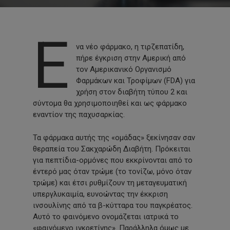
Έ
να νέο φάρμακο, η τιρζεπατίδη,
πήρε έγκριση στην Αμερική από
τον Αμερικανικό Οργανισμό
Φαρμάκων και Τροφίμων (FDA) για
χρήση στον διαβήτη τύπου 2 και
σύντομα θα χρησιμοποιηθεί και ως φάρμακο
εναντίον της παχυσαρκίας.
Τα φάρμακα αυτής της «ομάδας» ξεκίνησαν σαν
θεραπεία του Σακχαρώδη Διαβήτη. Πρόκειται
για πεπτίδια-ορμόνες που εκκρίνονται από το
έντερό μας όταν τρώμε (το τονίζω, μόνο όταν
τρώμε) και έτσι ρυθμίζουν τη μεταγευματική
υπεργλυκαιμία, ευνοώντας την έκκριση
ινσουλίνης από τα β-κύτταρα του παγκρέατος.
Αυτό το φαινόμενο ονομάζεται ιατρικά το
«φαινόμενο ινκρετίνης». Παράλληλα όμως με