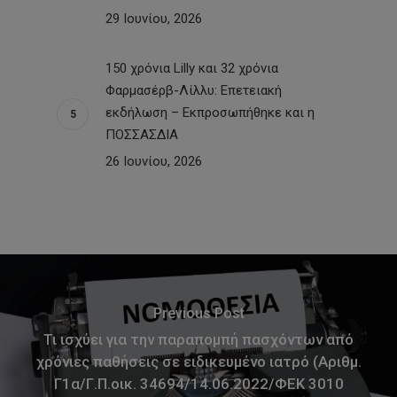
29 Ιουνίου, 2026
150 χρόνια Lilly και 32 χρόνια
Φαρμασέρβ-Λίλλυ: Eπετειακή
εκδήλωση – Εκπροσωπήθηκε και η
ΠΟΣΣΑΣΔΙΑ
26 Ιουνίου, 2026
Previous Post
Τι ισχύει για την παραπομπή πασχόντων από
χρόνιες παθήσεις σε ειδικευμένο ιατρό (Αριθμ.
Γ1α/Γ.Π.οικ. 34694/14.06.2022/ΦΕΚ 3010