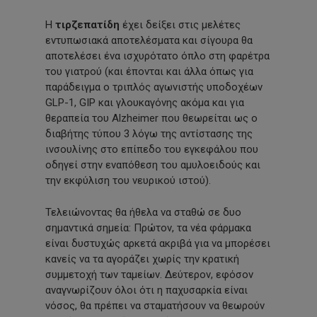
Η
τιρζεπατίδη
έχει δείξει στις μελέτες
εντυπωσιακά αποτελέσματα και σίγουρα θα
αποτελέσει ένα ισχυρότατο όπλο στη φαρέτρα
του γιατρού (και έπονται και άλλα όπως για
παράδειγμα ο τριπλός αγωνιστής υποδοχέων
GLP-1, GIP και γλουκαγόνης ακόμα και για
θεραπεία του Alzheimer που θεωρείται ως ο
διαβήτης τύπου 3 λόγω της αντίστασης της
ινσουλίνης στο επίπεδο του εγκεφάλου που
οδηγεί στην εναπόθεση του αμυλοειδούς και
την εκφύλιση του νευρικού ιστού).
Τελειώνοντας θα ήθελα να σταθώ σε δυο
σημαντικά σημεία: Πρώτον, τα νέα φάρμακα
είναι δυστυχώς αρκετά ακριβά για να μπορέσει
κανείς να τα αγοράζει χωρίς την κρατική
συμμετοχή των ταμείων. Δεύτερον, εφόσον
αναγνωρίζουν όλοι ότι η παχυσαρκία είναι
νόσος, θα πρέπει να σταματήσουν να θεωρούν