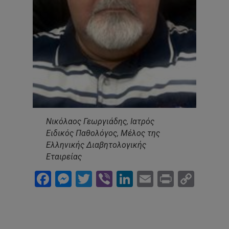
Νικόλαος Γεωργιάδης, Ιατρός
Ειδικός Παθολόγος, Μέλος της
Ελληνικής Διαβητολογικής
Εταιρείας
Facebook
Messenger
Twitter
Viber
LinkedIn
Email
Print
Cop
Link