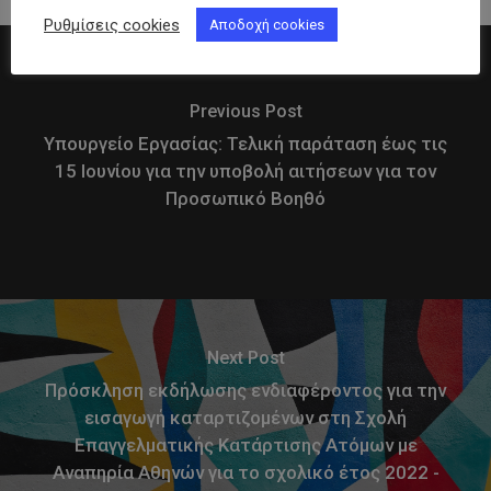
Ρυθμίσεις cookies
Αποδοχή cookies
Previous Post
Υπουργείο Εργασίας: Τελική παράταση έως τις
15 Ιουνίου για την υποβολή αιτήσεων για τον
Προσωπικό Βοηθό
Next Post
Πρόσκληση εκδήλωσης ενδιαφέροντος για την
εισαγωγή καταρτιζομένων στη Σχολή
Επαγγελματικής Κατάρτισης Ατόμων με
Αναπηρία Αθηνών για το σχολικό έτος 2022 -