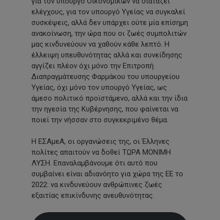
για τον υπουργό Οικονομικών να διατάζει
ελέγχους, για τον υπουργό Υγείας να συγκαλεί
συσκέψεις, αλλά δεν υπάρχει ούτε μία επίσημη
ανακοίνωση, την ώρα που οι ζωές συμπολιτών
μας κινδυνεύουν να χαθούν κάθε λεπτό. Η
έλλειψη υπευθυνότητας αλλά και συνείδησης
αγγίζει πλέον όχι μόνο την Επιτροπή
Διαπραγμάτευσης Φαρμάκου του υπουργείου
Υγείας, όχι μόνο τον υπουργό Υγείας, ως
άμεσο πολιτικό προϊστάμενο, αλλά και την ίδια
την ηγεσία της Κυβέρνησης, που φαίνεται να
ποιεί την νήσσαν στο συγκεκριμένο θέμα.
Η ΕΣΑμεΑ, οι οργανώσεις της, οι Έλληνες
πολίτες απαιτούν να δοθεί ΤΩΡΑ ΜΟΝΙΜΗ
ΛΥΣΗ. Επαναλαμβάνουμε ότι αυτό που
συμβαίνει είναι αδιανόητο για χώρα της ΕΕ το
2022: να κινδυνεύουν ανθρώπινες ζωές
εξαιτίας επικίνδυνης ανευθυνότητας.