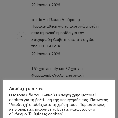
29 Ιουνίου, 2026
Ικαρία – «Γλυκιά Διάδραση»:
Παρακαταθήκη για τα ακριτικά νησιά η
επιστημονική ημερίδα για τον
Σακχαρώδη Διαβήτη υπό την αιγίδα
της ΠΟΣΣΑΣΔΙΑ
29 Ιουνίου, 2026
150 χρόνια Lilly και 32 χρόνια
Φαρμασέρβ-Λίλλυ: Eπετειακή
εκδήλωση – Εκπροσωπήθηκε και η
ΠΟΣΣΑΣΔΙΑ
Αποδοχή cookies
Η ιστοσελίδα του Γλυκού Πλανήτη χρησιμοποιεί
26 Ιουνίου, 2026
cookies για τη βελτίωση της περιήγησής σας. Πατώντας
"Αποδοχή" αποδέχεστε τη χρήση τους. Περισσότερες
λεπτομέρειες μπορείτε να βρείτε πατώντας στο
σύνδεσμο "Ρυθμίσεις cookies".