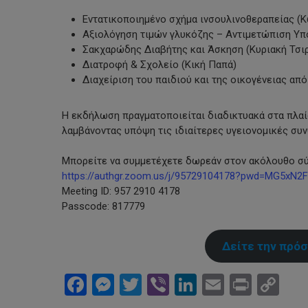
Εντατικοποιημένο σχήμα ινσουλινοθεραπείας (
Αξιολόγηση τιμών γλυκόζης – Αντιμετώπιση Υπ
Σακχαρώδης Διαβήτης και Άσκηση (Κυριακή Τσι
Διατροφή & Σχολείο (Κική Παπά)
Διαχείριση του παιδιού και της οικογένειας απ
Η εκδήλωση πραγματοποιείται διαδικτυακά στα πλα
λαμβάνοντας υπόψη τις ιδιαίτερες υγειονομικές συν
Μπορείτε να συμμετέχετε δωρεάν στον ακόλουθο σ
https://authgr.zoom.us/j/95729104178?pwd=MG5x
Meeting ID: 957 2910 4178
Passcode: 817779
Δείτε την πρόσ
Facebook
Messenger
Twitter
Viber
LinkedIn
Email
Print
Co
Li