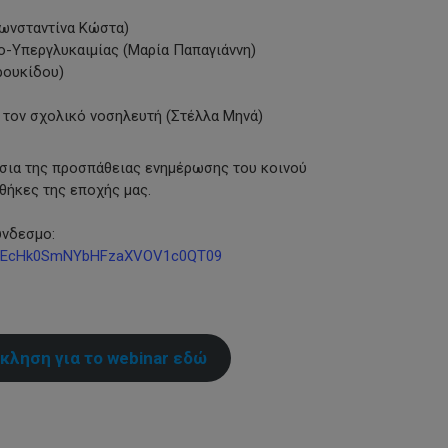
Κωνσταντίνα Κώστα)
ο-Υπεργλυκαιμίας (Μαρία Παπαγιάννη)
ρουκίδου)
ό τον σχολικό νοσηλευτή (Στέλλα Μηνά)
ίσια της προσπάθειας ενημέρωσης του κοινού
θήκες της εποχής μας.
ύνδεσμο:
N2FEcHk0SmNYbHFzaXVOV1c0QT09
κληση για το webinar εδώ
py
nk