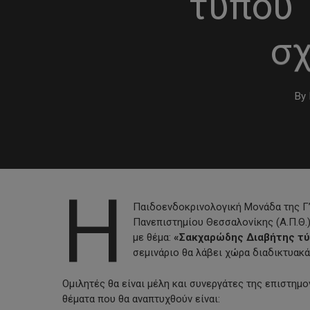
τύπου 1
σχ
By
Η
Παιδοενδοκρινολογική Μονάδα της Γ’
Πανεπιστημίου Θεσσαλονίκης (Α.Π.Θ.)
με θέμα:
«Σακχαρώδης Διαβήτης τύπ
σεμινάριο θα λάβει χώρα διαδικτυακ
Hit enter to search or ESC to close
Ομιλητές θα είναι μέλη και συνεργάτες της επιστημ
θέματα που θα αναπτυχθούν είναι: