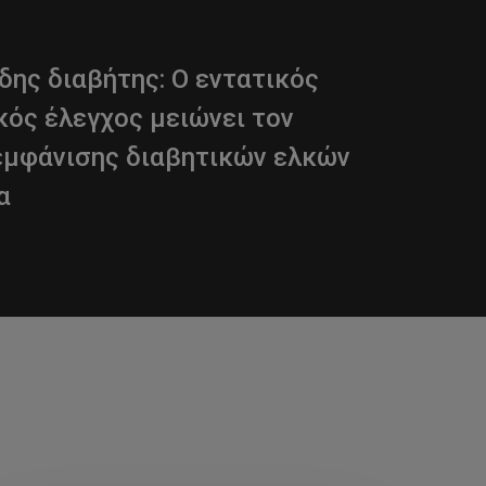
ης διαβήτης: Ο εντατικός
κός έλεγχος μειώνει τον
εμφάνισης διαβητικών ελκών
α