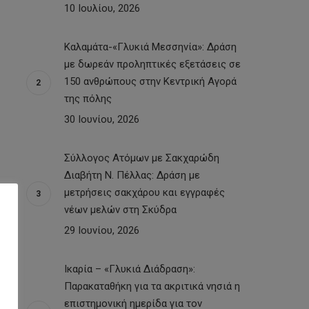
10 Ιουλίου, 2026
Καλαμάτα-«Γλυκιά Μεσσηνία»: Δράση
με δωρεάν προληπτικές εξετάσεις σε
150 ανθρώπους στην Κεντρική Αγορά
της πόλης
30 Ιουνίου, 2026
Σύλλογος Ατόμων με Σακχαρώδη
Διαβήτη Ν. Πέλλας: Δράση με
μετρήσεις σακχάρου και εγγραφές
νέων μελών στη Σκύδρα
29 Ιουνίου, 2026
Ικαρία – «Γλυκιά Διάδραση»:
Παρακαταθήκη για τα ακριτικά νησιά η
επιστημονική ημερίδα για τον