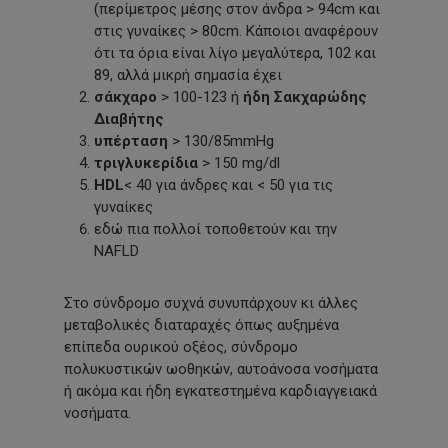
(περίμετρος μέσης στον άνδρα > 94cm και
στις γυναίκες > 80cm. Κάποιοι αναφέρουν
ότι τα όρια είναι λίγο μεγαλύτερα, 102 και
89, αλλά μικρή σημασία έχει
σάκχαρο
> 100-123 ή
ήδη Σακχαρώδης
Διαβήτης
υπέρταση
> 130/85mmHg
τριγλυκερίδια
> 150 mg/dl
HDL
< 40 για άνδρες και < 50 για τις
γυναίκες
εδώ πια πολλοί τοποθετούν και την
NAFLD
Στο σύνδρομο συχνά συνυπάρχουν κι άλλες
μεταβολικές διαταραχές όπως αυξημένα
επίπεδα ουρικού οξέος, σύνδρομο
πολυκυστικών ωοθηκών, αυτοάνοσα νοσήματα
ή ακόμα και ήδη εγκατεστημένα καρδιαγγειακά
νοσήματα.