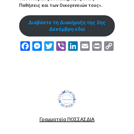
Παθήσεις και των Οικογενειών τους».
Διαβάστε τη Διακήρυξη της 3ης
Δεκέμβρη εδώ
Facebook
Messenger
Twitter
Viber
LinkedIn
Email
Print
Cop
Link
Γραμματεία ΠΟΣΣΑΣΔΙΑ