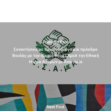
Previous Post
Συναντήσεις με πρωθυπουργό και πρόεδρο
Βουλής με την ηγεσία της ΕΣΑμεΑ την Εθνική
Ημέρα Ατόμων με Αναπηρία
Next Post