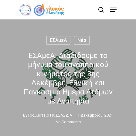
Skip
Menu
to
search
main
content
ΕΣΑμεΑ
Νέα
ΕΣΑμεΑ: Διαδίδουμε το
μήνυμα του αναπηρικού
κινήματος της 3ης
Δεκέμβρη, Εθνική και
Παγκόσμια Ημέρα Ατόμων
με Αναπηρία
By
Γραμματεία ΠΟΣΣΑΣΔΙΑ
1 Δεκεμβρίου, 2021
No Comments