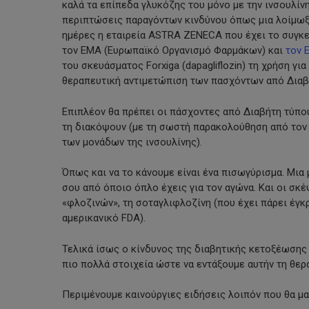
καλά τα επίπεδα γλυκόζης του μόνο με την ινσουλίν
περιπτώσεις παραγόντων κινδύνου όπως μια λοίμωξη
ημέρες η εταιρεία ASTRA ZENECA που έχει το συγκε
τον ΕΜΑ (Ευρωπαϊκό Οργανισμό Φαρμάκων) και
τον 
του σκευάσματος Forxiga (dapagliflozin) τη χρήση για
θεραπευτική αντιμετώπιση των πασχόντων από Διαβή
Επιπλέον θα πρέπει οι πάσχοντες από Διαβήτη τύπου
τη διακόψουν (με τη σωστή παρακολούθηση από τον γ
των μονάδων της ινσουλίνης).
Όπως και να το κάνουμε είναι ένα πισωγύρισμα. Μια 
σου από όποιο όπλο έχεις για τον αγώνα. Και οι σκ
«φλοζινών», τη σοταγλιφλοζίνη (που έχει πάρει έγκ
αμερικανικό FDA).
Τελικά ίσως ο κίνδυνος της διαβητικής κετοξέωσης
πιο πολλά στοιχεία ώστε να εντάξουμε αυτήν τη θερ
Περιμένουμε καινούργιες ειδήσεις λοιπόν που θα μ