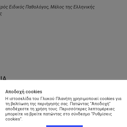
τρός Ειδικός Παθολόγος, Μέλος της Ελληνικής
ς
py
nk
ΙΑ
Αποδοχή cookies
Η ιστοσελίδα του Γλυκού Πλανήτη χρησιμοποιεί cookies για
τη βελτίωση της περιήγησής σας. Πατώντας "Αποδοχή"
αποδέχεστε τη χρήση τους. Περισσότερες λεπτομέρειες
μπορείτε να βρείτε πατώντας στο σύνδεσμο "Ρυθμίσεις
cookies".