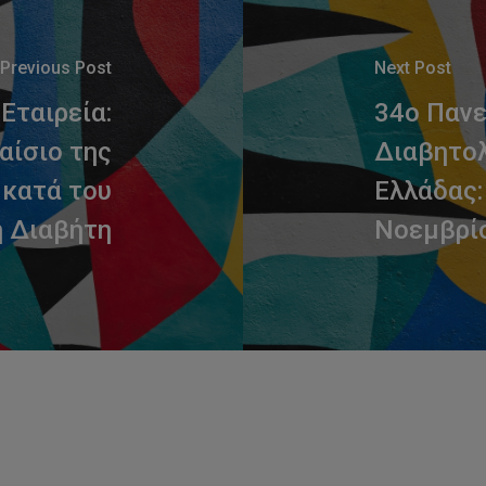
Previous Post
Next Post
Εταιρεία:
34o Πανε
αίσιο της
Διαβητολ
κατά του
Ελλάδας:
 Διαβήτη
Νοεμβρί