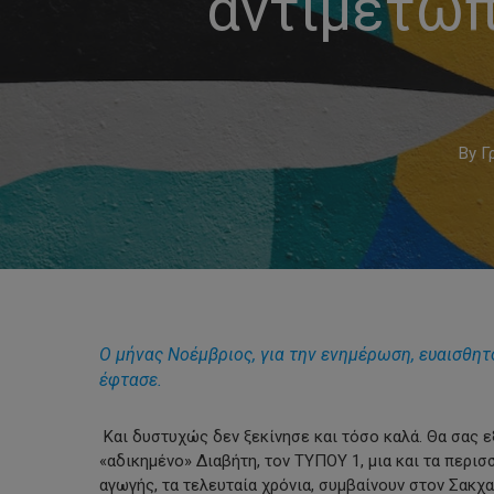
αντιμετώπ
By
Γ
Ο μήνας Νοέμβριος, για την ενημέρωση, ευαισθη
έφτασε.
Hit enter to search or ESC to close
Και δυστυχώς δεν ξεκίνησε και τόσο καλά. Θα σας ε
«αδικημένο» Διαβήτη, τον ΤΥΠΟΥ 1, μια και τα περι
αγωγής, τα τελευταία χρόνια, συμβαίνουν στον Σακχ