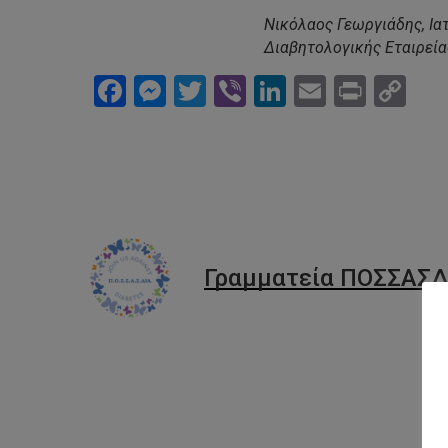
Νικόλαος Γεωργιάδης, Ια
Διαβητολογικής Εταιρεία
Facebook
Messenger
Twitter
Viber
LinkedIn
Email
Print
Co
Li
Γραμματεία ΠΟΣΣΑΣΔ