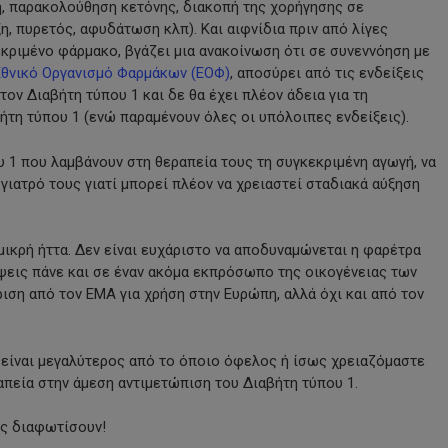
η, παρακολούθηση κετόνης, διακοπή της χορήγησης σε
, πυρετός, αφυδάτωση κλπ). Και αιφνίδια πριν από λίγες
κριμένο φάρμακο, βγάζει μια ανακοίνωση ότι σε συνεννόηση με
Εθνικό Οργανισμό Φαρμάκων (ΕΟΦ)
, αποσύρει από τις ενδείξεις
 τον Διαβήτη τύπου 1 και δε θα έχει πλέον άδεια για τη
τη τύπου 1 (ενώ παραμένουν όλες οι υπόλοιπες ενδείξεις).
 1 που λαμβάνουν στη θεραπεία τους τη συγκεκριμένη αγωγή, να
ιατρό τους γιατί μπορεί πλέον να χρειαστεί σταδιακά αύξηση
μικρή ήττα. Δεν είναι ευχάριστο να αποδυναμώνεται η φαρέτρα
έψεις πάνε και σε έναν ακόμα εκπρόσωπο της οικογένειας των
ριση από τον ΕΜΑ για χρήση στην Ευρώπη, αλλά όχι και από τον
 είναι μεγαλύτερος από το όποιο όφελος ή ίσως χρειαζόμαστε
απεία στην άμεση αντιμετώπιση του Διαβήτη τύπου 1.
ας διαφωτίσουν!