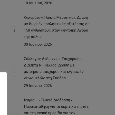
10 Ιουλίου, 2026
Καλαμάτα-«Γλυκιά Μεσσηνία»: Δράση
με δωρεάν προληπτικές εξετάσεις σε
150 ανθρώπους στην Κεντρική Αγορά
της πόλης
30 Ιουνίου, 2026
Σύλλογος Ατόμων με Σακχαρώδη
Διαβήτη Ν. Πέλλας: Δράση με
μετρήσεις σακχάρου και εγγραφές
νέων μελών στη Σκύδρα
29 Ιουνίου, 2026
Ικαρία – «Γλυκιά Διάδραση»:
Παρακαταθήκη για τα ακριτικά νησιά η
επιστημονική ημερίδα για τον