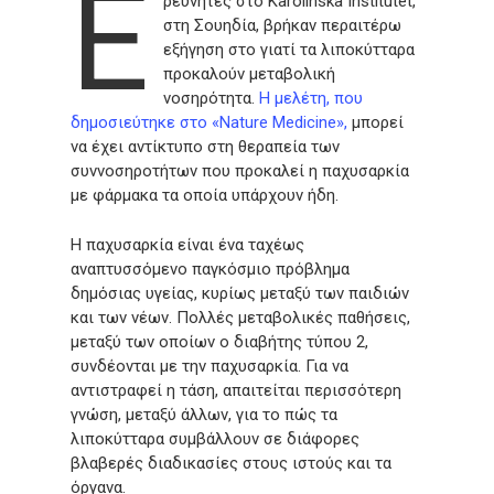
Ε
ρευνητές στο Karolinska Institutet,
στη Σουηδία, βρήκαν περαιτέρω
εξήγηση στο γιατί τα λιποκύτταρα
προκαλούν μεταβολική
νοσηρότητα.
Η μελέτη, που
δημοσιεύτηκε στο «Nature Medicine»,
μπορεί
να έχει αντίκτυπο στη θεραπεία των
συννοσηροτήτων που προκαλεί η παχυσαρκία
με φάρμακα τα οποία υπάρχουν ήδη.
Η παχυσαρκία είναι ένα ταχέως
αναπτυσσόμενο παγκόσμιο πρόβλημα
δημόσιας υγείας, κυρίως μεταξύ των παιδιών
και των νέων. Πολλές μεταβολικές παθήσεις,
μεταξύ των οποίων ο διαβήτης τύπου 2,
συνδέονται με την παχυσαρκία. Για να
αντιστραφεί η τάση, απαιτείται περισσότερη
γνώση, μεταξύ άλλων, για το πώς τα
λιποκύτταρα συμβάλλουν σε διάφορες
βλαβερές διαδικασίες στους ιστούς και τα
όργανα.