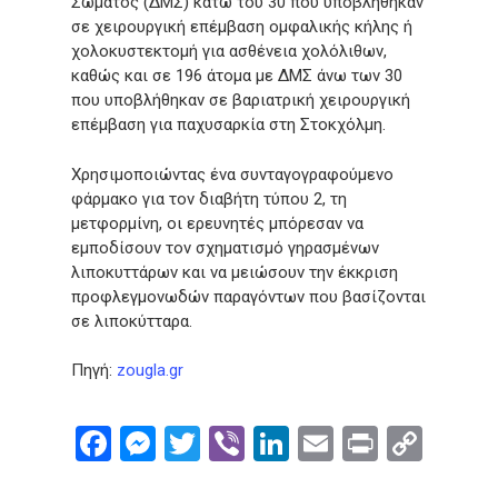
Σώματος (ΔΜΣ) κάτω του 30 που υποβλήθηκαν
σε χειρουργική επέμβαση ομφαλικής κήλης ή
χολοκυστεκτομή για ασθένεια χολόλιθων,
καθώς και σε 196 άτομα με ΔΜΣ άνω των 30
που υποβλήθηκαν σε βαριατρική χειρουργική
επέμβαση για παχυσαρκία στη Στοκχόλμη.
Χρησιμοποιώντας ένα συνταγογραφούμενο
φάρμακο για τον διαβήτη τύπου 2, τη
μετφορμίνη, οι ερευνητές μπόρεσαν να
εμποδίσουν τον σχηματισμό γηρασμένων
λιποκυττάρων και να μειώσουν την έκκριση
προφλεγμονωδών παραγόντων που βασίζονται
σε λιποκύτταρα.
Πηγή:
zougla.gr
Facebook
Messenger
Twitter
Viber
LinkedIn
Email
Print
Cop
Link