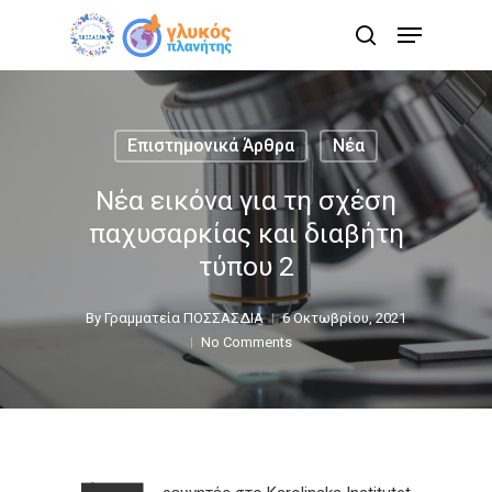
Skip
Menu
to
search
main
content
Επιστημονικά Άρθρα
Νέα
Νέα εικόνα για τη σχέση
παχυσαρκίας και διαβήτη
τύπου 2
By
Γραμματεία ΠΟΣΣΑΣΔΙΑ
6 Οκτωβρίου, 2021
No Comments