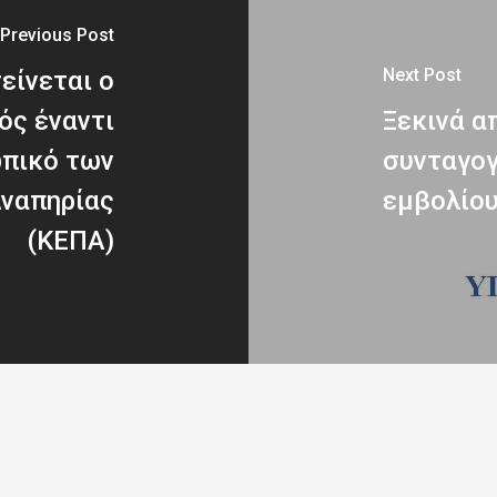
Previous Post
Next Post
είνεται ο
ός έναντι
Ξεκινά α
ωπικό των
συνταγογ
Αναπηρίας
εμβολίο
(ΚΕΠΑ)