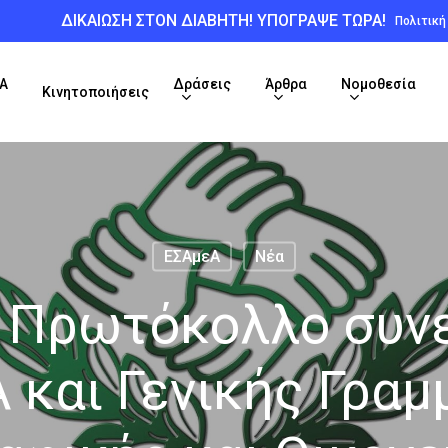
ΔΙΚΑΙΩΣΗ ΣΤΟΝ ΔΙΑΒΗΤΗ! ΥΠΟΓΡΑΨΕ ΤΩΡΑ!
Πολιτικ
Α
Δράσεις
Άρθρα
Νομοθεσία
Κινητοποιήσεις
ΕΣΑμεΑ
Νέα
 Πρωτόκολλο συν
 και Γενικής Γραμ