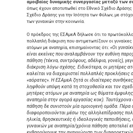
αμοιβαίας δυναμικής συνεργασίας μεταξύ των 
όπως έχουν αποτυπωθεί στο Εθνικό Σχέδιο Δράσης γ
Σχέδιο Δράσης για την Ισότητα των Φύλων, με στόχο
των γυναικών στην κοινωνία.
Ο πρόεδρος της ΕΣΑμεΑ δήλωσε ότι το πρωτόκολλο 
πολλαπλή διάκριση που αντιμετωπίζουν οι γυναίκες 
«Οι γυναίκ
ατόμων με αναπηρία, επισημαίνοντας ότι:
είναι εκείνες που αναλαμβάνουν την ευθύνη παρο
πάθηση (τέκνα, συντρόφους, αδέλφια, γονείς), γε
διάκριση λόγω σχέσης. Ειδικότερα, οι μητέρες α
καλείται να διαχειριστεί πολλαπλές προκλήσεις 
«αόρατες». Η ΕΣΑμεΑ ζητά οι ιδιαίτερες συνθήκε
ληφθούν υπόψη κατά τη στοχοθεσία και τον σχεδι
μητέρες ατόμων με αναπηρία ως θύματα έμφυλης
αναπηρία στην αγορά εργασίας κοκ). Ταυτόχρονα 
πάθηση δε συνιστούν μία ομοιογενή ομάδα. Πέρα α
διαφοροποιούνται μέσω της αλληλεπίδρασης πολ
ηλικία, θρησκευτικές ή ιδεολογικές πεποιθήσεις
γυναικών με αναπηρία/χρόνια πάθηση αποτελεί επ
ενθαρρύνουμε την αναγνώριση των διαφορετικών