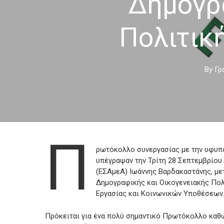
Δημογρ
Πολιτικ
By
Γρ
Π
ρωτόκολλο συνεργασίας με την υφυπ
υπέγραψαν την Τρίτη 28 Σεπτεμβρίου
(ΕΣΑμεΑ) Ιωάννης Βαρδακαστάνης, μετ
Δημογραφικής και Οικογενειακής Πολ
Hit enter to search or ESC to close
Εργασίας και Κοινωνικών Υποθέσεων
Πρόκειται για ένα πολύ σημαντικό Πρωτόκολλο κα