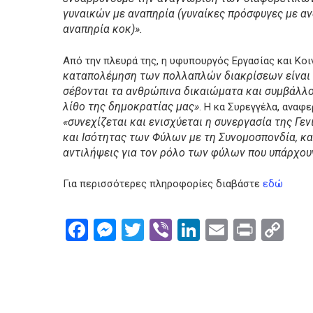
γυναικών με αναπηρία (γυναίκες πρόσφυγες με αν
αναπηρία κοκ)».
Από την πλευρά της, η υφυπουργός Εργασίας και Κ
καταπολέμηση των πολλαπλών διακρίσεων είναι 
σέβονται τα ανθρώπινα δικαιώματα και συμβάλλου
λίθο της δημοκρατίας μας»
. Η κα Συρεγγέλα, αναφ
«συνεχίζεται και ενισχύεται η συνεργασία της Γ
και Ισότητας των Φύλων με τη Συνομοσπονδία, κα
αντιλήψεις για τον ρόλο των φύλων που υπάρχου
Για περισσότερες πληροφορίες διαβάστε
εδώ
Facebook
Messenger
Twitter
Viber
LinkedIn
Email
Print
Co
Li