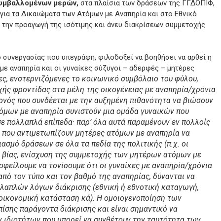
συμβαλλομένων μερών,
στα πλαίσια των δράσεων της ΓΓΔΟΠΙΦ,
ια τα Δικαιώματα των Ατόμων με Αναπηρία και στο Εθνικό
 την προαγωγή της ισότιμης και άνευ διακρίσεων συμμετοχής
συνεργασίας που υπεγράφη, φιλοδοξεί να βοηθήσει να αρθεί η
με αναπηρία και οι γυναίκες σύζυγοι – αδερφές – μητέρες
ες, ενστερνιζόμενες το κοινωνικό συμβόλαιο του φύλου,
χής φροντίδας στα μέλη της οικογένειας με αναπηρία/χρόνια
γονός που συνδέεται με την αυξημένη πιθανότητα να βιώσουν
τόμων με αναπηρία συνιστούν μια ομάδα γυναικών που
σε πολλαπλά επίπεδα· παρ’ όλα αυτά παραμένουν εν πολλοίς
ς που αντιμετωπίζουν μητέρες ατόμων με αναπηρία να
ασμό δράσεων σε όλα τα πεδία της πολιτικής (π.χ. οι
 βίας, ενίσχυση της συμμετοχής των μητέρων ατόμων με
οφείλουμε να τονίσουμε ότι οι γυναίκες με αναπηρία/χρόνια
πό τον τύπο και τον βαθμό της αναπηρίας, δύνανται να
λαπλών λόγων διάκρισης (εθνική ή εθνοτική καταγωγή,
, οικονομική κατάσταση κά). Η ομοιογενοποίηση των
ίσης παράγοντα διάκρισης και είναι σημαντικό να
 ιδιοτήτων που μπορεί να συνθέτουν την ταυτότητα των