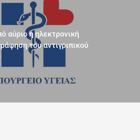
πό αύριο η ηλεκτρονική
ράφηση του αντιγριπικού
υ