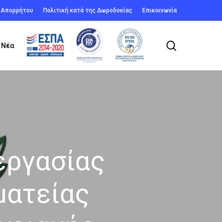
ή Απορρήτου
Πολιτική κατά της Δωροδοκίας
Επικοινωνία
search
Νέα
εργασίας
ματείας