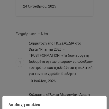
24 Οκτωβρίου, 2025
Ενημέρωση – Νέα
Συμμετοχή της ΠΟΣΣΑΣΔΙΑ στο
Digital4Pharma 2026 –
TRUSTFORMATION: «Τα δευτερογενή
δεδομένα υγείας μπορούν να αλλάξουν
τον τρόπο που σχεδιάζεται η πολιτική
για τον σακχαρώδη διαβήτη»
10 Ιουλίου, 2026
Καλαμάτα-«Γλυκιά Μεσσηνία»: Δράση
με δωρεάν προληπτικές εξετάσεις σε
Αποδοχή cookies
150 ανθρώπους στην Κεντρική Αγορά