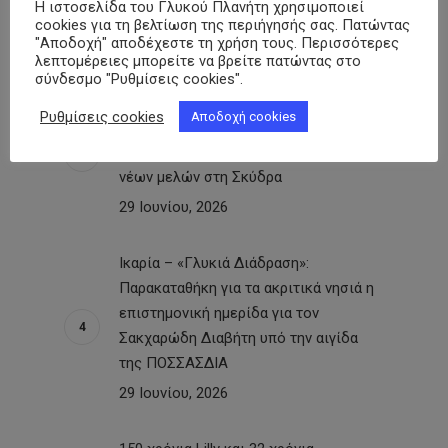
Η ιστοσελίδα του Γλυκού Πλανήτη χρησιμοποιεί
της πόλης
cookies για τη βελτίωση της περιήγησής σας. Πατώντας
"Αποδοχή" αποδέχεστε τη χρήση τους. Περισσότερες
30 Ιουνίου, 2026
λεπτομέρειες μπορείτε να βρείτε πατώντας στο
σύνδεσμο "Ρυθμίσεις cookies".
Σύλλογος Ατόμων με Σακχαρώδη
Ρυθμίσεις cookies
Αποδοχή cookies
Διαβήτη Ν. Πέλλας: Δράση με
μετρήσεις σακχάρου και εγγραφές
νέων μελών στη Σκύδρα
29 Ιουνίου, 2026
Ικαρία – «Γλυκιά Διάδραση»:
Παρακαταθήκη για τα ακριτικά νησιά η
επιστημονική ημερίδα για τον
Σακχαρώδη Διαβήτη υπό την αιγίδα
της ΠΟΣΣΑΣΔΙΑ
29 Ιουνίου, 2026