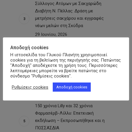
Σύλλογος Ατόμων με Σακχαρώδη
Διαβήτη Ν. Πέλλας: Δράση με
μετρήσεις σακχάρου και εγγραφές
νέων μελών στη Σκύδρα
29 Ιουνίου, 2026
Αποδοχή cookies
Ικαρία – «Γλυκιά Διάδραση»:
Η ιστοσελίδα του Γλυκού Πλανήτη χρησιμοποιεί
Παρακαταθήκη για τα ακριτικά νησιά η
cookies για τη βελτίωση της περιήγησής σας. Πατώντας
"Αποδοχή" αποδέχεστε τη χρήση τους. Περισσότερες
επιστημονική ημερίδα για τον
λεπτομέρειες μπορείτε να βρείτε πατώντας στο
Σακχαρώδη Διαβήτη υπό την αιγίδα
σύνδεσμο "Ρυθμίσεις cookies".
της ΠΟΣΣΑΣΔΙΑ
Ρυθμίσεις cookies
Αποδοχή cookies
29 Ιουνίου, 2026
150 χρόνια Lilly και 32 χρόνια
Φαρμασέρβ-Λίλλυ: Eπετειακή
εκδήλωση – Εκπροσωπήθηκε και η
ΠΟΣΣΑΣΔΙΑ