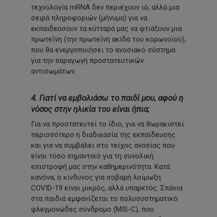
τεχνολογία mRNA δεν περιέχουν ιό, αλλά μια
σειρά πληροφοριών (μήνυμα) για να
εκπαιδεύσουν τα κύτταρά μας να φτιάξουν μια
πρωτεΐνη (την πρωτεΐνη ακίδα του κορωνοϊού),
που θα ενεργοποιήσει το ανοσιακό σύστημα
για την παραγωγή προστατευτικών
αντισωμάτων.
4. Γιατί να εμβολιάσω το παιδί μου, αφού η
νόσος στην ηλικία του είναι ήπια;
Για να προστατευτεί το ίδιο, για να θωρακιστεί
περισσότερο η διαδικασία της εκπαίδευσης
και για να συμβάλει στο τείχος ανοσίας που
είναι τόσο σημαντικό για τη συνολική
επιστροφή μας στην καθημερινότητα. Κατά
κανόνα, ο κίνδυνος για σοβαρή λοίμωξη
COVID-19 είναι μικρός, αλλά υπαρκτός. Σπάνια
στα παιδιά εμφανίζεται το πολυσυστηματικό
φλεγμονώδες σύνδρομο (MIS-C), που