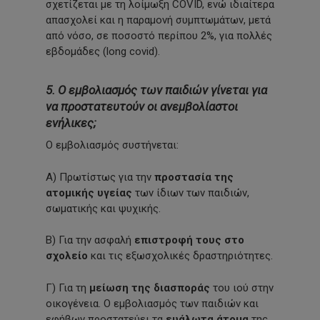
σχετίζεται με τη λοίμωξη COVID, ενώ ιδιαίτερα
απασχολεί και η παραμονή συμπτωμάτων, μετά
από νόσο, σε ποσοστό περίπου 2%, για πολλές
εβδομάδες (long covid).
5. Ο εμβολιασμός των παιδιών γίνεται για
να προστατευτούν οι ανεμβολίαστοι
ενήλικες;
Ο εμβολιασμός συστήνεται:
Α) Πρωτίστως για την
προστασία της
ατομικής υγείας
των ίδιων των παιδιών,
σωματικής και ψυχικής.
Β) Για την ασφαλή
επιστροφή τους στο
σχολείο
και τις εξωσχολικές δραστηριότητες.
Γ) Για τη
μείωση της διασποράς
του ιού στην
οικογένεια. Ο εμβολιασμός των παιδιών και
εφήβων προστατεύει τα
ευάλωτα άτομα
της