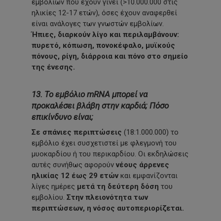
εμβολίων που έχουν γίνει (>10.000.000 στις
ηλικίες 12-17 ετών), όσες έχουν αναφερθεί
είναι ανάλογες των γνωστών εμβολίων.
Ήπιες, διαρκούν λίγο και περιλαμβάνουν:
πυρετό, κόπωση, πονοκέφαλο, μυϊκούς
πόνους, ρίγη, διάρροια και πόνο στο σημείο
της ένεσης.
13. Το εμβόλιο mRNA μπορεί να
προκαλέσει βλάβη στην καρδιά; Πόσο
επικίνδυνο είναι;
Σε σπάνιες περιπτώσεις
(18:1.000.000) το
εμβόλιο έχει συσχετιστεί με φλεγμονή του
μυοκαρδίου ή του περικαρδίου. Οι εκδηλώσεις
αυτές συνήθως αφορούν
νέους άρρενες
ηλικίας 12 έως 29 ετών
και εμφανίζονται
λίγες ημέρες
μετά τη δεύτερη δόση
του
εμβολίου.
Στην πλειονότητα των
περιπτώσεων, η νόσος αυτοπεριορίζεται.