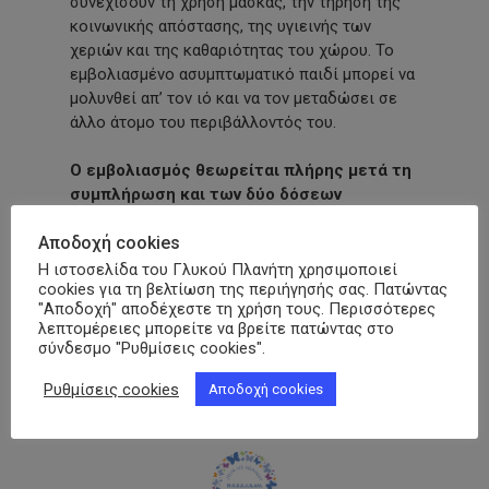
συνεχίσουν τη χρήση μάσκας, την τήρηση της
κοινωνικής απόστασης, της υγιεινής των
χεριών και της καθαριότητας του χώρου. Το
εμβολιασμένο ασυμπτωματικό παιδί μπορεί να
μολυνθεί απ’ τον ιό και να τον μεταδώσει σε
άλλο άτομο του περιβάλλοντός του.
Ο εμβολιασμός θεωρείται πλήρης μετά τη
συμπλήρωση και των δύο δόσεων
εμβολίου.
Αποδοχή cookies
Η ιστοσελίδα του Γλυκού Πλανήτη χρησιμοποιεί
Facebook
Messenger
Twitter
Viber
LinkedIn
Email
Print
Cop
cookies για τη βελτίωση της περιήγησής σας. Πατώντας
"Αποδοχή" αποδέχεστε τη χρήση τους. Περισσότερες
Link
λεπτομέρειες μπορείτε να βρείτε πατώντας στο
σύνδεσμο "Ρυθμίσεις cookies".
Ρυθμίσεις cookies
Αποδοχή cookies