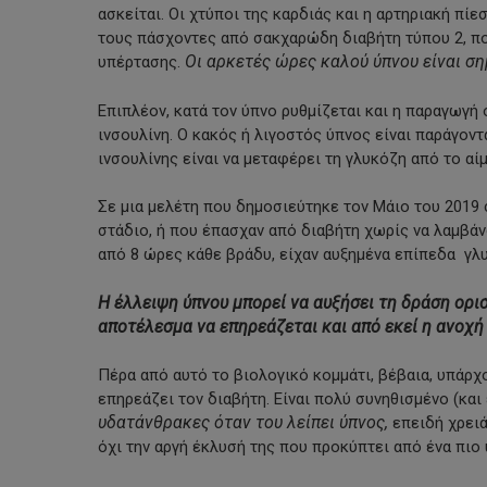
ασκείται. Οι χτύποι της καρδιάς και η αρτηριακή πίε
τους πάσχοντες από σακχαρώδη διαβήτη τύπου 2, πο
Οι αρκετές ώρες καλού ύπνου είναι ση
υπέρτασης.
Επιπλέον, κατά τον ύπνο ρυθμίζεται και η παραγωγή 
ινσουλίνη. Ο κακός ή λιγοστός ύπνος είναι παράγοντ
ινσουλίνης είναι να μεταφέρει τη γλυκόζη από το αίμ
Σε μια μελέτη που δημοσιεύτηκε τον Μάιο του 2019 
στάδιο, ή που έπασχαν από διαβήτη χωρίς να λαμβάν
από 8 ώρες κάθε βράδυ, είχαν αυξημένα επίπεδα γλ
Η έλλειψη ύπνου μπορεί να αυξήσει τη δράση ορ
αποτέλεσμα να επηρεάζεται και από εκεί η ανοχή 
Πέρα από αυτό το βιολογικό κομμάτι, βέβαια, υπάρχ
επηρεάζει τον διαβήτη. Είναι πολύ συνηθισμένο (και
υδατάνθρακες όταν του λείπει ύπνος,
επειδή χρειάζ
όχι την αργή έκλυσή της που προκύπτει από ένα πιο 