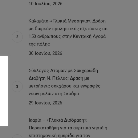
10 Ιουλίου, 2026
Καλαμάτα-«Γλυκιά Μεσσηνία»: Δράση
με δωρεάν προληπτικές εξετάσεις σε
150 ανθρώπους στην Κεντρική Αγορά
της πόλης
30 Ιουνίου, 2026
Σύλλογος Ατόμων με Σακχαρώδη
Διαβήτη Ν. Πέλλας: Δράση με
μετρήσεις σακχάρου και εγγραφές
νέων μελών στη Σκύδρα
29 Ιουνίου, 2026
Ικαρία – «Γλυκιά Διάδραση»:
Παρακαταθήκη για τα ακριτικά νησιά η
επιστημονική ημερίδα για τον