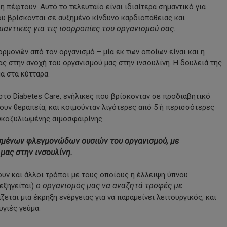
ση πέφτουν. Αυτό το τελευταίο είναι ιδιαίτερα σημαντικό για
υ βρίσκονται σε αυξημένο κίνδυνο καρδιοπάθειας και
μαντικές για τις ισορροπίες του οργανισμού σας.
ορμονών από τον οργανισμό – μία εκ των οποίων είναι και η
ας στην ανοχή του οργανισμού μας στην ινσουλίνη. Η δουλειά της
α στα κύτταρα.
στο Diabetes Care, ενήλικες που βρίσκονταν σε προδιαβητικό
ουν θεραπεία, και κοιμούνταν λιγότερες από 5 ή περισσότερες
υκοζυλιωμένης αιμοσφαιρίνης.
ισμένων φλεγμονώδων ουσιών του οργανισμού, με
μας στην ινσουλίνη.
ουν και άλλοι τρόποι με τους οποίους η έλλειψη ύπνου
ο οργανισμός μας να αναζητά τροφές με
 εξηγείται)
εται μια έκρηξη ενέργειας για να παραμείνει λειτουργικός, και
υγιές γεύμα.