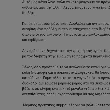
Αυτό μας κάνει λίγο-πολύ να καταφεύγουμε σε πρόχει
άνθρωπο, από την άλλη πλευρά, μπορεί να γίνει μια ι
διαβήτη.
Και δε σταματάει μόνο εκεί: Δουλεύει και αντίστροφα
συνηθισμένο πρόβλημα στους πάσχοντες από διαβήτη,
διακόπτοντας τον ύπνο. Η πιθανότητα υπογλυκαιμίας
και εφίδρωση.
Το 
Δεν πρέπει να ξεχνάτε και την ψυχική σας υγεία.
με τον διαβήτη στην εξίσωση τα πράγματα περιπλέκο
Τέλος, όσο προσπαθείτε να ακολουθείτε έναν υγιεινό
καλή διατροφή και η άσκηση, αναπόφευκτα, θα δώσο
κατεύθυνση. Εκμεταλλευτείτε το γεγονός ότι ο οργανι
δύσκολο, αφιερώστε μερικές μέρες στο να βελτιώσετ
βάζετε σε κίνηση ένα αρκετά μεγάλο ντόμινο θετικών
ανεπαίσθητες, αλλά μακροπρόθεσμα θα σας ωφελήσο
Μερικές πρακτικές συμβουλές για να βελτιώσετε τον