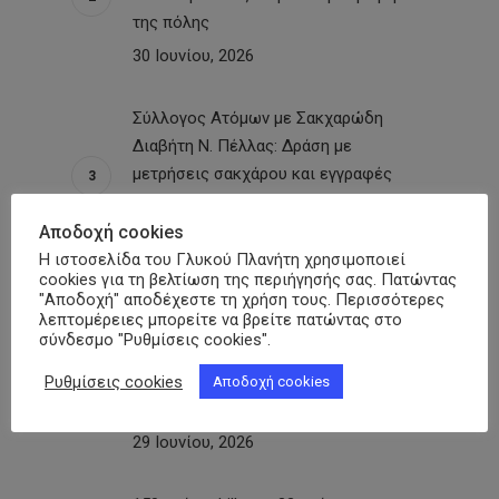
της πόλης
30 Ιουνίου, 2026
Σύλλογος Ατόμων με Σακχαρώδη
Διαβήτη Ν. Πέλλας: Δράση με
μετρήσεις σακχάρου και εγγραφές
νέων μελών στη Σκύδρα
Αποδοχή cookies
29 Ιουνίου, 2026
Η ιστοσελίδα του Γλυκού Πλανήτη χρησιμοποιεί
cookies για τη βελτίωση της περιήγησής σας. Πατώντας
Ικαρία – «Γλυκιά Διάδραση»:
"Αποδοχή" αποδέχεστε τη χρήση τους. Περισσότερες
λεπτομέρειες μπορείτε να βρείτε πατώντας στο
Παρακαταθήκη για τα ακριτικά νησιά η
σύνδεσμο "Ρυθμίσεις cookies".
επιστημονική ημερίδα για τον
Σακχαρώδη Διαβήτη υπό την αιγίδα
Ρυθμίσεις cookies
Αποδοχή cookies
της ΠΟΣΣΑΣΔΙΑ
29 Ιουνίου, 2026