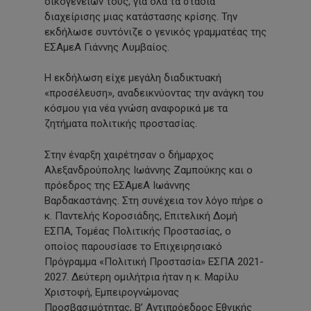
οικογενειών τους, για όλα τα στάδια
διαχείρισης μιας κατάστασης κρίσης. Την
εκδήλωσε συντόνιζε ο γενικός γραμματέας της
ΕΣΑμεΑ Γιάννης Λυμβαίος.
Η εκδήλωση είχε μεγάλη διαδικτυακή
«προσέλευση», αναδεικνύοντας την ανάγκη του
κόσμου για νέα γνώση αναφορικά με τα
ζητήματα πολιτικής προστασίας.
Στην έναρξη χαιρέτησαν ο δήμαρχος
Αλεξανδρούπολης Ιωάννης Ζαμπούκης και ο
πρόεδρος της ΕΣΑμεΑ Ιωάννης
Βαρδακαστάνης. Στη συνέχεια τον λόγο πήρε ο
κ. Παντελής Κοροσιάδης, Επιτελική Δομή
ΕΣΠΑ, Τομέας Πολιτικής Προστασίας, ο
οποίος παρουσίασε το Επιχειρησιακό
Πρόγραμμα «Πολιτική Προστασία» ΕΣΠΑ 2021-
2027. Δεύτερη ομιλήτρια ήταν η κ. Μαρίλυ
Χριστοφή, Εμπειρογνώμονας
Προσβασιμότητας, Β’ Αντιπρόεδρος Εθνικής