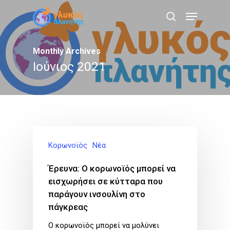
Skip
Menu
to
search
main
content
Monthly Archives
Ιούνιος 2021
Κορωνοϊός
Νέα
Έρευνα: Ο κορωνοϊός μπορεί να
εισχωρήσει σε κύτταρα που
παράγουν ινσουλίνη στο
πάγκρεας
Ο κορωνοϊός μπορεί να μολύνει