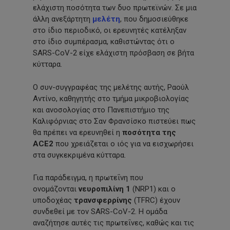
ελάχιστη ποσότητα των δυο πρωτεϊνών. Σε μια
άλλη ανεξάρτητη
μελέτη
, που δημοσιεύθηκε
στο ίδιο περιοδικό, οι ερευνητές κατέληξαν
στο ίδιο συμπέρασμα, καθιστώντας ότι ο
SARS-CoV-2 είχε ελάχιστη πρόσβαση σε βήτα
κύτταρα.
Ο συν-συγγραφέας της μελέτης αυτής, Ραούλ
Αντίνο, καθηγητής στο τμήμα μικροβιολογίας
και ανοσολογίας στο Πανεπιστήμιο της
Καλιφόρνιας στο Σαν Φρανσίσκο πιστεύει πως
θα πρέπει να ερευνηθεί η
ποσότητα της
ACE2
που χρειάζεται ο ιός για να εισχωρήσει
στα συγκεκριμένα κύτταρα.
Για παράδειγμα, η πρωτεΐνη που
ονομάζονται
νευροπιλίνη 1
(NRP1) και ο
υποδοχέας
τρανσφερρίνης
(TFRC) έχουν
συνδεθεί με τον SARS-CoV-2. Η ομάδα
αναζήτησε αυτές τις πρωτεΐνες, καθώς και τις