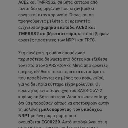
ACE2 και TMPRSS2, σε βήτα κύτταρα από
πέντε δότες οργάνων που είχαν βρεθεί
αρνητικοί στον κορωνοϊό. Όπως και σε
προηγούμενες μελέτες, οι ερευνητές
ανίχνευσαν
χαμηλά επίπεδα ACE2 και
TMPRSS2 σε βήτα κύτταρα
, ωστόσο βρήκαν
αρκετές ποσότητες των NRP1 και TRFC.
Στη συνέχεια, η ομάδα απομόνωσε
περισσότερα δείγματα από δότες και εξέθεσε
τον ιστό στον SARS-CoV-2. Μετά από αρκετές
ημέρες, εξέθεσε τα κύτταρα στα αντισώματα
που προσδένονται σε μέρος του κορωνοϊού,
για να δει ποια κύτταρα είχαν μολυνθεί. Οι
ερευνητές εντόπισαν ίχνη του SARS-CoV-2
κυρίως σε βήτα κύτταρα. Διαπίστωσαν επίσης
ότι θα μπορούσαν κάπως να αποτρέψουν αυτήν
τη μόλυνση
μπλοκάροντας τον υποδοχέα
NRP1
με ένα μικρό μόριο που
ονομάζεται
EG00229
. Αυτό υποδηλώνει ότι η