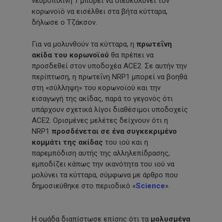
νευροπιλίνη 1 μπορεί να διευκολύνει τον
κορωνοϊό να εισέλθει στα βήτα κύτταρα,
δήλωσε ο Τζάκσον.
Για να μολυνθούν τα κύτταρα, η
πρωτεΐνη
ακίδα του κορωνοϊού
θα πρέπει να
προσδεθεί στον υποδοχέα ACE2. Σε αυτήν την
περίπτωση, η πρωτεΐνη NRP1 μπορεί να βοηθά
στη «σύλληψη» του κορωνοϊού και την
εισαγωγή της ακίδας, παρά το γεγονός ότι
υπάρχουν σχετικά λίγοι διαθέσιμοι υποδοχείς
ACE2. Ορισμένες μελέτες δείχνουν ότι η
NRP1
προσδένεται σε ένα συγκεκριμένο
κομμάτι της ακίδας
του ιού και η
παρεμπόδιση αυτής της αλληλεπίδρασης,
εμποδίζει κάπως την ικανότητα του ιού να
μολύνει τα κύτταρα, σύμφωνα με άρθρο που
δημοσιεύθηκε στο περιοδικό «
Science
».
Η ομάδα διαπίστωσε επίσης ότι τα
μολυσμένα