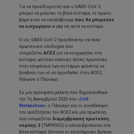
Για να προσδιοριστεί εάν ο SARS-CoV-2
μπορεί να μολύνει τα βήτα κύτταρα, το πρώτο
βήμα είναι να καταλάβουμε
πώς θα μπορούσε
να εισχωρήσει ο ιός
σε αυτά τα κύτταρα.
Ο ιός SARS-CoV-2 προσδένεται σε έναν
πρωτεϊνικό υποδοχέα που
ονομάζεται
ACE2
για να εισχωρήσει στα
κύτταρα, ωστόσο κάποιες άλλες πρωτεΐνες
στην επιφάνεια των κυττάρων φαίνεται να
βοηθούν τον ιό να προσδεθεί στον ACE2,
δήλωσε ο Πάουερς.
Σε μια πρόσφατη μελέτη που δημοσιεύθηκε
την 1η Δεκεμβρίου 2020 στο «
Cell
Metabolism
», ο Πάουερς και οι συνάδελφοί
του αναζήτησαν τον ACE2 και μία πρωτεΐνη
που ονομάζεται
διαμεμβρανική πρωτεάση
σερίνης 2
(TMPRSS2) η οποία βρίσκεται στα
βήτα κύτταρα. Ωστόσο οι επιστήμονες βρήκαν