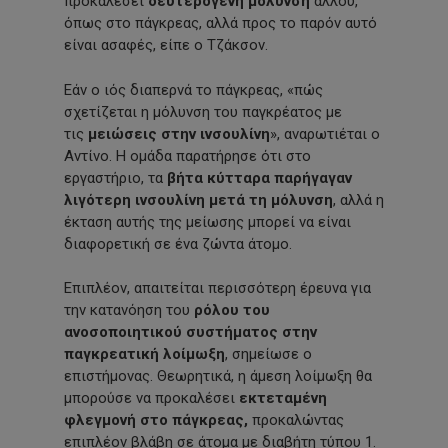
προκαλέσει
δευτερογενή μόλυνση
αλλού,
όπως στο πάγκρεας, αλλά προς το παρόν αυτό
είναι ασαφές, είπε ο Τζάκσον.
Εάν ο ιός διαπερνά το πάγκρεας, «πώς
σχετίζεται η μόλυνση του παγκρέατος με
τις
μειώσεις στην ινσουλίνη
», αναρωτιέται ο
Αντίνο. Η ομάδα παρατήρησε ότι στο
εργαστήριο, τα
βήτα κύτταρα παρήγαγαν
λιγότερη ινσουλίνη μετά τη μόλυνση
, αλλά η
έκταση αυτής της μείωσης μπορεί να είναι
διαφορετική σε ένα ζώντα άτομο.
Επιπλέον, απαιτείται περισσότερη έρευνα για
την κατανόηση του
ρόλου του
ανοσοποιητικού συστήματος στην
παγκρεατική λοίμωξη
, σημείωσε ο
επιστήμονας. Θεωρητικά, η άμεση λοίμωξη θα
μπορούσε να προκαλέσει
εκτεταμένη
φλεγμονή στο πάγκρεας,
προκαλώντας
επιπλέον βλάβη σε άτομα με διαβήτη τύπου 1.