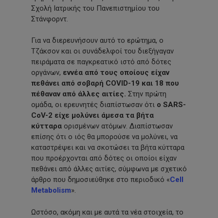
Σχολή Ιατρικής του Πανεπιστημίου του
Στάνφορντ.
Για να διερευνήσουν αυτό το ερώτημα, ο
Τζάκσον και οι συνάδελφοί του διεξήγαγαν
πειράματα σε παγκρεατικό ιστό από δότες
οργάνων,
εννέα από τους οποίους είχαν
πεθάνει από σοβαρή COVID-19 και 18 που
πέθαναν από άλλες αιτίες.
Στην πρώτη
ομάδα, οι ερευνητές διαπίστωσαν ότι
ο SARS-
CoV-2 είχε μολύνει άμεσα τα βήτα
κύτταρα
ορισμένων ατόμων. Διαπίστωσαν
επίσης ότι ο ιός θα μπορούσε να μολύνει, να
καταστρέψει και να σκοτώσει τα βήτα κύτταρα
που προέρχονται από δότες οι οποίοι είχαν
πεθάνει από άλλες αιτίες, σύμφωνα με σχετικό
άρθρο που δημοσιεύθηκε στο περιοδικό «
Cell
Metabolism
».
Ωστόσο, ακόμη και με αυτά τα νέα στοιχεία, το