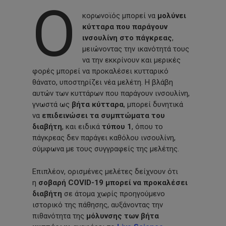
Ο
κορωνοϊός μπορεί να
μολύνει
κύτταρα που παράγουν
ινσουλίνη στο πάγκρεας
,
μειώνοντας την ικανότητά τους
να την εκκρίνουν και μερικές
φορές μπορεί να προκαλέσει κυτταρικό
θάνατο, υποστηρίζει νέα μελέτη. Η βλάβη
αυτών των κυττάρων που παράγουν ινσουλίνη,
γνωστά ως
βήτα κύτταρα
, μπορεί δυνητικά
να
επιδεινώσει τα συμπτώματα του
διαβήτη
, και ειδικά
τύπου 1
, όπου το
πάγκρεας δεν παράγει καθόλου ινσουλίνη,
σύμφωνα με τους συγγραφείς της μελέτης.
Επιπλέον, ορισμένες μελέτες δείχνουν ότι
η
σοβαρή COVID-19 μπορεί να προκαλέσει
διαβήτη
σε άτομα χωρίς προηγούμενο
ιστορικό της πάθησης, αυξάνοντας την
πιθανότητα της
μόλυνσης των βήτα