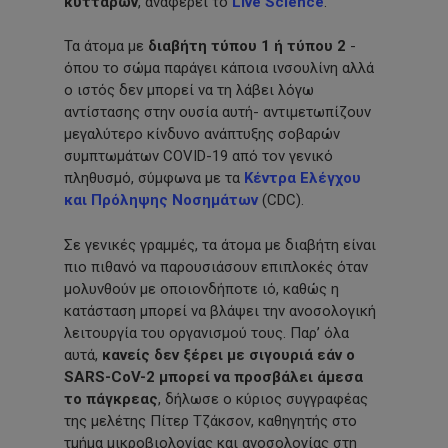
κυττάρων
, αναφέρει το
Live Science
.
Τα άτομα με
διαβήτη τύπου 1 ή τύπου 2
-
όπου το σώμα παράγει κάποια ινσουλίνη αλλά
ο ιστός δεν μπορεί να τη λάβει λόγω
αντίστασης στην ουσία αυτή- αντιμετωπίζουν
μεγαλύτερο κίνδυνο ανάπτυξης σοβαρών
συμπτωμάτων COVID-19 από τον γενικό
πληθυσμό, σύμφωνα με τα
Κέντρα Ελέγχου
και Πρόληψης Νοσημάτων
(CDC).
Σε γενικές γραμμές, τα άτομα με διαβήτη είναι
πιο πιθανό να παρουσιάσουν επιπλοκές όταν
μολυνθούν με οποιονδήποτε ιό, καθώς η
κατάσταση μπορεί να βλάψει την ανοσολογική
λειτουργία του οργανισμού τους. Παρ’ όλα
αυτά,
κανείς δεν ξέρει με σιγουριά εάν ο
SARS-CoV-2 μπορεί να προσβάλει άμεσα
το πάγκρεας
, δήλωσε ο κύριος συγγραφέας
της μελέτης Πίτερ Τζάκσον, καθηγητής στο
τμήμα μικροβιολογίας και ανοσολογίας στη