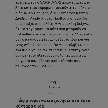
ερώτημα εάν ο SARS-CoV-2 μολύνει άμεσα τα
βήτα κύτταρα παραμένει
αναπάντητο
, δήλωσε
ο δρ Άλβιν Πάουερς, διευθυντής του Κέντρου
Διαβήτη Vanderbilt στο Νάσβιλ, ο οποίος δε
συμμετείχε στη μελέτη. Η νέα μελέτη δείχνει
ότι τα
παγκρεατικά κύτταρα μπορούν να
μολυνθούν
σε εργαστηριακό περιβάλλον, αλλά
δεν έχει αποδειχθεί αν ισχύει το ίδιο και για
τους ανθρώπους, είπε. Για να καταλήξουν σε
ένα πιο σίγουρο συμπέρασμα, οι επιστήμονες
θα πρέπει να εξετάσουν πολύ περισσότερα
δείγματα παγκρέατος από ασθενείς που
πέθαναν από COVID-19.
Πηγή:
Science
direct
Πώς μπορεί να εισχωρήσει στα βήτα
κύτταρα ο ιός