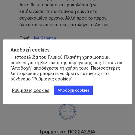
Αυτό θα μπορούσε να προκαλέσει ή να
επιδεινώσει την αυτοάνοση άμυνα στο
συγκεκριμένο όργανο. Αλλά προς το παρόν,
όλα αυτά είναι εικασίες, καταλήγει ο Αντίνο.
Πηγή:
Live Science
Αποδοχή cookies
Facebook
Messenger
Twitter
Viber
LinkedIn
Email
Print
Cop
Η ιστοσελίδα του Γλυκού Πλανήτη χρησιμοποιεί
cookies για τη βελτίωση της περιήγησής σας. Πατώντας
Link
"Αποδοχή" αποδέχεστε τη χρήση τους. Περισσότερες
λεπτομέρειες μπορείτε να βρείτε πατώντας στο
σύνδεσμο "Ρυθμίσεις cookies".
Ρυθμίσεις cookies
Αποδοχή cookies
Γραμματεία ΠΟΣΣΑΣΔΙΑ