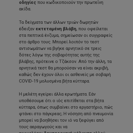
οδηγίες
που κωδικοποιούν την πρωτεΐνη
ακίδα.
Τα δείγματα των άλλων τριών δωρητών
έδειξαν
εκτεταμένη βλάβη
, που οφείλεται
στα πεπτικά ένζυμα, σημείωσαν οι συγγραφείς
στο άρθρο τους. Μπορεί λοιπόν το τεστ
αντισωμάτων να βγήκε αρνητικό σε τρεις
δότες λόγω της σοβαρότητας αυτής της
βλάβης, πρότεινε ο Τζάκσον. Από την άλλη, τα
αρνητικά τεστ θα μπορούσαν να είναι ακριβή,
καθώς δεν έχουν όλοι οι ασθενείς με σοβαρή
COVID-19 μολυσμένα βήτα κύτταρα.
Η μελέτη εγείρει άλλα ερωτήματα. Εάν
υποθέσουμε ότι ο ιός επιτίθεται στα βήτα
κύτταρα, όπως συμβαίνει στο εργαστήριο, πώς
φτάνει στο πάγκρεας; Η νόσηση από πνευμονία
μπορεί να βοηθήσει τον ιό να ξεφύγει από
τους αεραγωγούς και να