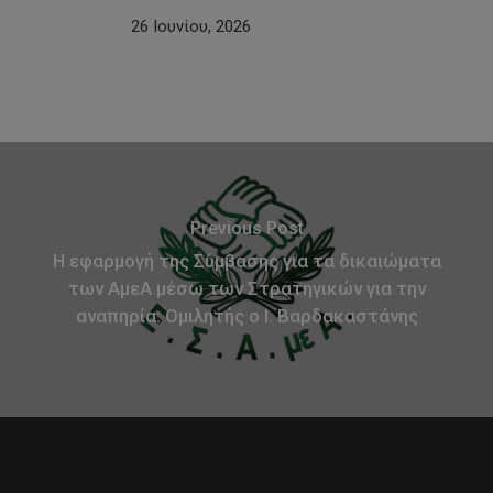
26 Ιουνίου, 2026
Previous Post
Η εφαρμογή της Σύμβασης για τα δικαιώματα
των ΑμεΑ μέσω των Στρατηγικών για την
αναπηρία: Ομιλητής ο Ι. Βαρδακαστάνης