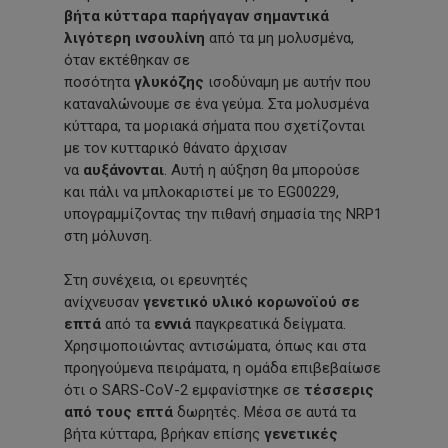
βήτα κύτταρα παρήγαγαν σημαντικά
λιγότερη ινσουλίνη
από τα μη μολυσμένα,
όταν εκτέθηκαν σε
ποσότητα
γλυκόζης
ισοδύναμη με αυτήν που
καταναλώνουμε σε ένα γεύμα. Στα μολυσμένα
κύτταρα, τα μοριακά σήματα που σχετίζονται
με τον κυτταρικό θάνατο άρχισαν
να
αυξάνονται
. Αυτή η αύξηση θα μπορούσε
και πάλι να μπλοκαριστεί με το EG00229,
υπογραμμίζοντας την πιθανή σημασία της NRP1
στη μόλυνση.
Στη συνέχεια, οι ερευνητές
ανίχνευσαν
γενετικό υλικό κορωνοϊού σε
επτά
από τα
εννιά
παγκρεατικά δείγματα.
Χρησιμοποιώντας αντισώματα, όπως και στα
προηγούμενα πειράματα, η ομάδα επιβεβαίωσε
ότι ο SARS-CoV-2 εμφανίστηκε σε
τέσσερις
από τους επτά
δωρητές. Μέσα σε αυτά τα
βήτα κύτταρα, βρήκαν επίσης
γενετικές