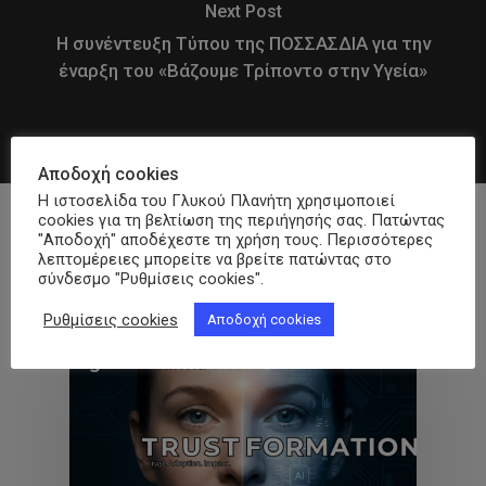
Next Post
Η συνέντευξη Τύπου της ΠΟΣΣΑΣΔΙΑ για την
έναρξη του «Βάζουμε Τρίποντο στην Υγεία»
Αποδοχή cookies
Η ιστοσελίδα του Γλυκού Πλανήτη χρησιμοποιεί
cookies για τη βελτίωση της περιήγησής σας. Πατώντας
"Αποδοχή" αποδέχεστε τη χρήση τους. Περισσότερες
λεπτομέρειες μπορείτε να βρείτε πατώντας στο
Recommended For You
σύνδεσμο "Ρυθμίσεις cookies".
Ρυθμίσεις cookies
Αποδοχή cookies