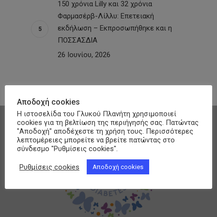
150 χρόνια Lilly και 32 χρόνια
Φαρμασέρβ-Λίλλυ: Eπετειακή
εκδήλωση – Εκπροσωπήθηκε και η
ΠΟΣΣΑΣΔΙΑ
26 Ιουνίου, 2026
Αποδοχή cookies
Η ιστοσελίδα του Γλυκού Πλανήτη χρησιμοποιεί
cookies για τη βελτίωση της περιήγησής σας. Πατώντας
"Αποδοχή" αποδέχεστε τη χρήση τους. Περισσότερες
λεπτομέρειες μπορείτε να βρείτε πατώντας στο
σύνδεσμο "Ρυθμίσεις cookies".
Previous Post
Ενημερωτική Ημερίδα από τον Σύλλογο
Ρυθμίσεις cookies
Αποδοχή cookies
Διαβητικών Ν. Πιερίας στις 17 Νοεμβρίου