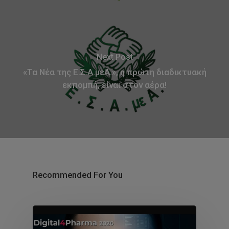
Next Post
«Τα Νέα της Ε.Σ.Α.μεΑ.», η πρώτη διαδικτυακή
εκπομπή, είναι στον αέρα!
Recommended For You