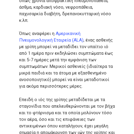
όπως χρόνια αποφρακτική πνευμονοπάθεια,
άσθμα, καρδιακή νόσο, νεφροπάθεια,
παχυσαρκία διαβήτη, δρεπανοκυτταρική νόσο
κ.λπ.
Όπως αναφέρει η
Αμερικανική
Πνευμονολογική Εταιρεία (ALA)
, ένας ασθενής
με γρίπη μπορεί να μεταδίδει τον υπαίτιο ιό
από 1 ημέρα πριν εκδηλώσει συμπτώματα έως
και 5-7 ημέρες μετά την εμφάνιση των
συμπτωμάτων. Μερικοί ασθενείς (ιδιαίτερα τα
μικρά παιδιά και τα άτομα με εξασθενημένο
ανοσοποιητικό) μπορεί να είναι μεταδοτικοί
για ακόμα περισσότερες μέρες.
Επειδή ο ιός της γρίπης μεταδίδεται με τα
σταγονίδια που απελευθερώνονται με τον βήχα
και το φτάρνισμα και τα οποία μολύνουν τόσο
τον αέρα, όσο και τις επιφάνειες των
αντικειμένων όπου καταλήγουν, έχει μεγάλη
σημασία η απομάκρυνση των ιών της γρίπης και