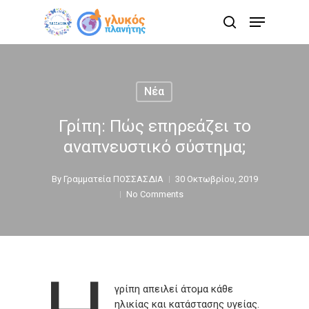
Skip
Menu
to
search
main
content
Νέα
Γρίπη: Πώς επηρεάζει το
αναπνευστικό σύστημα;
By
Γραμματεία ΠΟΣΣΑΣΔΙΑ
30 Οκτωβρίου, 2019
No Comments
γρίπη απειλεί άτομα κάθε
ηλικίας και κατάστασης υγείας.