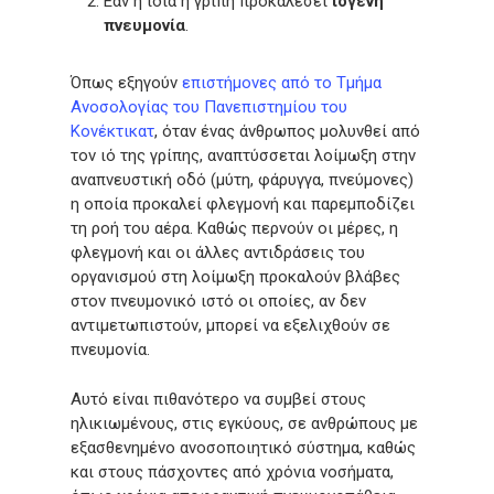
Εάν η ίδια η γρίπη προκαλέσει
ιογενή
πνευμονία
.
Όπως εξηγούν
επιστήμονες από το Τμήμα
Ανοσολογίας του Πανεπιστημίου του
Κονέκτικατ
, όταν ένας άνθρωπος μολυνθεί από
τον ιό της γρίπης, αναπτύσσεται λοίμωξη στην
αναπνευστική οδό (μύτη, φάρυγγα, πνεύμονες)
η οποία προκαλεί φλεγμονή και παρεμποδίζει
τη ροή του αέρα. Καθώς περνούν οι μέρες, η
φλεγμονή και οι άλλες αντιδράσεις του
οργανισμού στη λοίμωξη προκαλούν βλάβες
στον πνευμονικό ιστό οι οποίες, αν δεν
αντιμετωπιστούν, μπορεί να εξελιχθούν σε
πνευμονία.
Αυτό είναι πιθανότερο να συμβεί στους
ηλικιωμένους, στις εγκύους, σε ανθρώπους με
εξασθενημένο ανοσοποιητικό σύστημα, καθώς
και στους πάσχοντες από χρόνια νοσήματα,