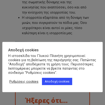
της σωματικής δύναμης και της
ευκινησίας που αναπτύσσει, όσο και από
την ενίσχυση της ισορροπίας του;
Η ισορροπία εξαρτάται από τη δύναμη των
μυών, που συγκρατούν τα πόδια μας
.
Όσο
ισχυρότεροι είναι αυτοί οι μύες, τόσο
καλύτερη είναι η ισορροπία μας
.
Αποδοχή cookies
Η ιστοσελίδα του Γλυκού Πλανήτη χρησιμοποιεί
cookies για τη βελτίωση της περιήγησής σας. Πατώντας
"Αποδοχή" αποδέχεστε τη χρήση τους. Περισσότερες
λεπτομέρειες μπορείτε να βρείτε πατώντας στο
σύνδεσμο "Ρυθμίσεις cookies".
Ρυθμίσεις cookies
Αποδοχή cookies
Ήξερες ότι...