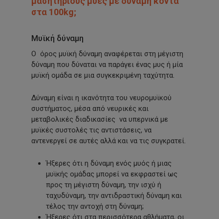
μασητήριους μύες με δύναμη κοντά
στα 100kg;
Μυϊκή δύναμη
Ο όρος μυϊκή δύναμη αναφέρεται στη μέγιστη
δύναμη που δύναται να παράγει ένας μυς ή μία
μυϊκή ομάδα σε μια συγκεκριμένη ταχύτητα.
Δύναμη είναι η ικανότητα του νευρομυϊκού
συστήματος, μέσα από νευρικές και
μεταβολικές διαδικασίες να υπερνικά με
μυϊκές συστολές τις αντιστάσεις, να
αντενεργεί σε αυτές αλλά και να τις συγκρατεί.
Ήξερες ότι η δύναμη ενός μυός ή μιας
μυϊκής ομάδας μπορεί να εκφραστεί ως
προς τη μέγιστη δύναμη, την ισχύ ή
ταχυδύναμη, την αντιδραστική δύναμη και
τέλος την αντοχή στη δύναμη;
Ήξερες ότι στα περισσότερα αθλήματα, οι