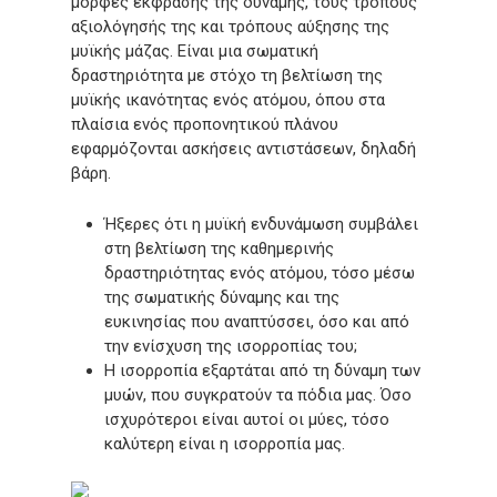
μορφές έκφρασης της δύναμης, τους τρόπους
αξιολόγησής της και τρόπους αύξησης της
μυϊκής μάζας. Είναι μια σωματική
δραστηριότητα με στόχο τη βελτίωση της
μυϊκής ικανότητας ενός ατόμου, όπου στα
πλαίσια ενός προπονητικού πλάνου
εφαρμόζονται ασκήσεις αντιστάσεων, δηλαδή
βάρη.
Ήξερες ότι η μυϊκή ενδυνάμωση συμβάλει
στη βελτίωση της καθημερινής
δραστηριότητας ενός ατόμου, τόσο μέσω
της σωματικής δύναμης και της
ευκινησίας που αναπτύσσει, όσο και από
την ενίσχυση της ισορροπίας του;
Η ισορροπία εξαρτάται από τη δύναμη των
μυών, που συγκρατούν τα πόδια μας
.
Όσο
ισχυρότεροι είναι αυτοί οι μύες, τόσο
καλύτερη είναι η ισορροπία μας
.